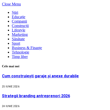
Close Menu
Știri
Educație
Companii
Construcții
Lifestyle
Marketing
Sănătate
Sport
Business & Finanțe
Tehnologie
Timp liber
Cele mai noi
Cum construiești garaje și anexe durabile
25 IUNIE 2026
Strategii branding antreprenori 2026
24 IUNIE 2026