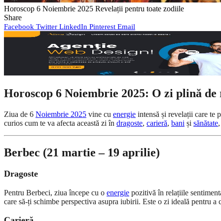
Horoscop 6 Noiembrie 2025 Revelații pentru toate zodiile
Share
Facebook
Twitter
LinkedIn
Pinterest
Email
Horoscop 6 Noiembrie 2025: O zi plină de r
Ziua de 6
Noiembrie 2025
vine cu
energie
intensă și revelații care te
curios cum te va afecta această zi în
dragoste
,
carieră
,
bani
și
sănătate
,
Berbec (21 martie – 19 aprilie)
Dragoste
Pentru Berbeci, ziua începe cu o
energie
pozitivă în relațiile sentimen
care să-ți schimbe perspectiva asupra iubirii. Este o zi ideală pentru a 
Carieră