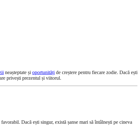
zii
neașteptate și
oportunități
de creștere pentru fiecare zodie. Dacă ești
re privești prezentul și viitorul.
 favorabil. Dacă ești singur, există șanse mari să întâlnești pe cineva