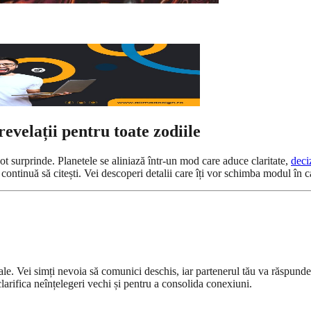
evelații pentru toate zodiile
 pot surprinde. Planetele se aliniază într-un mod care aduce claritate,
deci
 continuă să citești. Vei descoperi detalii care îți vor schimba modul în ca
tale. Vei simți nevoia să comunici deschis, iar partenerul tău va răspunde
clarifica neînțelegeri vechi și pentru a consolida conexiuni.