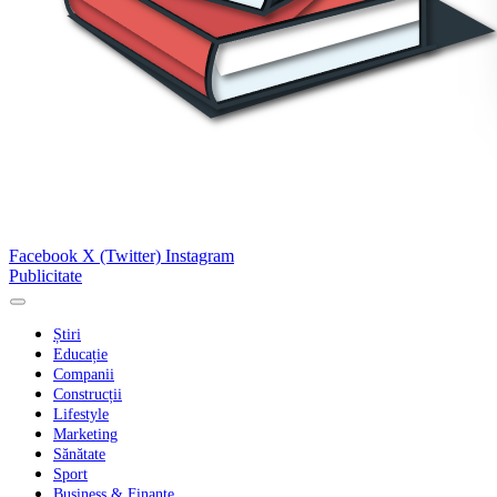
Facebook
X (Twitter)
Instagram
Publicitate
Știri
Educație
Companii
Construcții
Lifestyle
Marketing
Sănătate
Sport
Business & Finanțe