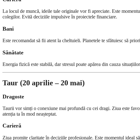
La locul de muncă, ideile tale originale vor fi apreciate. Este moment
colegilor. Evită deciziile impulsive în proiectele financiare.
Bani
Este recomandat să fii atent la cheltuieli. Planetele te sfătuiesc să prior
Sănătate
Energia fizică este stabilă, dar stresul poate apărea din cauza situații
Taur (20 aprilie – 20 mai)
Dragoste
Taurii vor simți o conexiune mai profundă cu cei dragi. Ziua este favora
atenția ta în mod neașteptat.
Carieră
Ziua promite claritate în deciziile profesionale. Este momentul ideal să