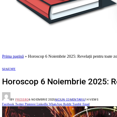
Prima pagină
»
Horoscop 6 Noiembrie 2025: Revelații pentru toate zo
SĂNĂTATE
Horoscop 6 Noiembrie 2025: Rev
BY
PRESSRO
6 NOIEMBRIE 2025
NICIUN COMENTARIU
14
VIEWS
Facebook
Twitter
Pinterest
LinkedIn
WhatsApp
Reddit
Tumblr
Email