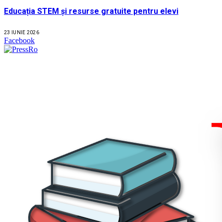
Educația STEM și resurse gratuite pentru elevi
23 IUNIE 2026
Facebook