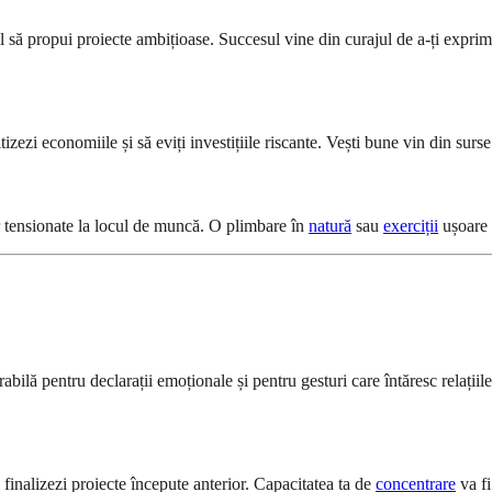
ul să propui proiecte ambițioase. Succesul vine din curajul de a-ți expr
itizezi economiile și să eviți investițiile riscante. Vești bune vin din surs
lor tensionate la locul de muncă. O plimbare în
natură
sau
exerciții
ușoare t
bilă pentru declarații emoționale și pentru gesturi care întăresc relațiil
 finalizezi proiecte începute anterior. Capacitatea ta de
concentrare
va fi