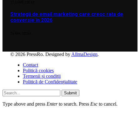
17 IUNIE 2026
1
Strategii de email marketing care cresc rata de
conversie în 2026
26 MAI 2026
1
© 2026 PressRo. Designed by
AllmaDesign
.
Contact
Politică cookies
Termenii și condiții
Politică de Confidențialitate
Submit
Type above and press
Enter
to search. Press
Esc
to cancel.