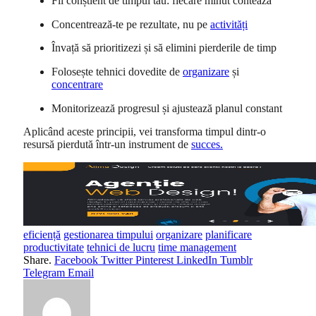
Fii conștient de timpul tău: fiecare minut contează
Concentrează-te pe rezultate, nu pe
activități
Învață să prioritizezi și să elimini pierderile de timp
Folosește tehnici dovedite de
organizare
și
concentrare
Monitorizează progresul și ajustează planul constant
Aplicând aceste principii, vei transforma timpul dintr-o
resursă pierdută într-un instrument de
succes
.
eficiență
gestionarea timpului
organizare
planificare
productivitate
tehnici de lucru
time management
Share.
Facebook
Twitter
Pinterest
LinkedIn
Tumblr
Telegram
Email