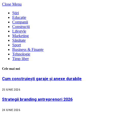
Close Menu
Știri
Educație
Companii
Construcții
Lifestyle
Marketing
Sănătate
Sport
Business & Finanțe
Tehnologie
Timp liber
Cele mai noi
Cum construiești garaje și anexe durabile
25 IUNIE 2026
Strategii branding antreprenori 2026
24 IUNIE 2026