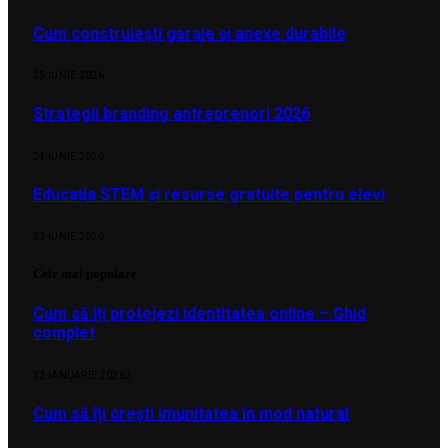
Cum construiești garaje și anexe durabile
25 IUNIE 2026
Strategii branding antreprenori 2026
24 IUNIE 2026
Educația STEM și resurse gratuite pentru elevi
23 IUNIE 2026
Cele mai populare
Cum să îți protejezi identitatea online – Ghid
complet
12 IANUARIE 2026
2
Cum să îți crești imunitatea în mod natural