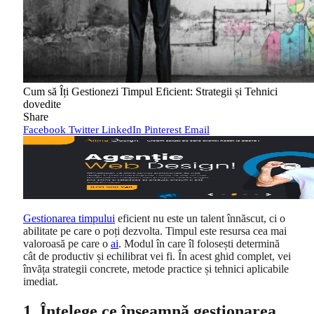
Cum să Îți Gestionezi Timpul Eficient: Strategii și Tehnici
dovedite
Share
Facebook
Twitter
LinkedIn
Pinterest
Email
Gestionarea timpului
eficient nu este un talent înnăscut, ci o
abilitate pe care o poți dezvolta. Timpul este resursa cea mai
valoroasă pe care o
ai
. Modul în care îl folosești determină
cât de productiv și echilibrat vei fi. În acest ghid complet, vei
învăța strategii concrete, metode practice și tehnici aplicabile
imediat.
1. Înțelege ce înseamnă gestionarea