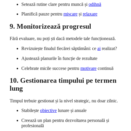
Setează rutine clare pentru muncă și
odihnă
Planifică pauze pentru
mișcare
și
relaxare
9. Monitorizează progresul
Fără evaluare, nu poți ști dacă metodele tale funcționează.
Revizuiește finalul fiecărei săptămâni: ce
ai
realizat?
Ajustează planurile în funcție de rezultate
Celebrate micile succese pentru
motivare
continuă
10. Gestionarea timpului pe termen
lung
Timpul trebuie gestionat și la nivel strategic, nu doar zilnic.
Stabilește
obiective
lunare și anuale
Creează un plan pentru dezvoltarea personală și
profesională