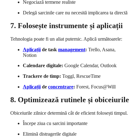
Negociază termene realiste
Delegă sarcinile care nu necesită implicarea ta directă
7. Folosește instrumente și aplicații
Tehnologia poate fi un aliat puternic. Aplică următoarele:
Aplicații
de task
management
:
Trello, Asana,
Notion
Calendare digitale:
Google Calendar, Outlook
Trackere de timp:
Toggl, RescueTime
Aplicații
de
concentrare
:
Forest, Focus@Will
8. Optimizează rutinele și obiceiurile
Obiceiurile zilnice determină cât de eficient folosești timpul.
Începe ziua cu sarcini importante
Elimină distragerile digitale