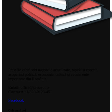
PressRo oferă știri naționale actualizate, rapide și corecte,
acoperind politică, economie, cultură și evenimente
importante din România.
Email:
office@pressro.ro
Contact:
+1-320-0123-451
Facebook
Cele mai noi