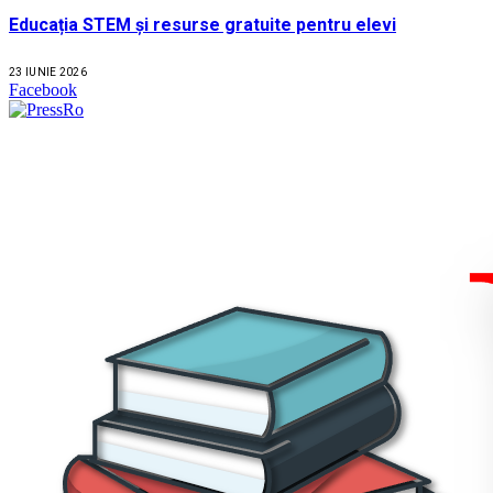
Educația STEM și resurse gratuite pentru elevi
23 IUNIE 2026
Facebook