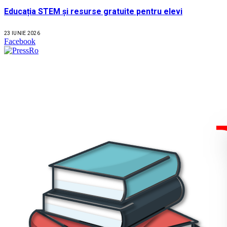
Educația STEM și resurse gratuite pentru elevi
23 IUNIE 2026
Facebook