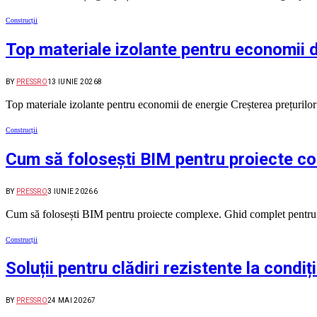
Construcții
Top materiale izolante pentru economii 
BY
PRESSRO
13 IUNIE 2026
8
Top materiale izolante pentru economii de energie Creșterea prețurilor 
Construcții
Cum să folosești BIM pentru proiecte c
BY
PRESSRO
3 IUNIE 2026
6
Cum să folosești BIM pentru proiecte complexe. Ghid complet pentru pl
Construcții
Soluții pentru clădiri rezistente la condi
BY
PRESSRO
24 MAI 2026
7