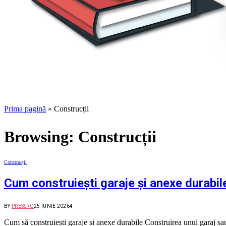
Prima pagină
»
Construcții
Browsing:
Construcții
Construcții
Cum construiești garaje și anexe durabil
BY
PRESSRO
25 IUNIE 2026
4
Cum să construiești garaje și anexe durabile Construirea unui garaj s