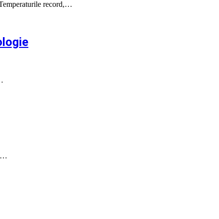
. Temperaturile record,…
ologie
a…
ra…