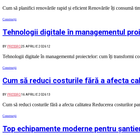
Cum să planifici renovările rapid și eficient Renovările îți consumă ti
Construcții
Tehnologii digitale în managementul pro
BY
PRESSRO
25 APRILIE 2026
12
Tehnologii digitale în managementul proiectelor: cum îți transformi 
Construcții
Cum să reduci costurile fără a afecta ca
BY
PRESSRO
16 APRILIE 2026
13
Cum să reduci costurile fără a afecta calitatea Reducerea costurilor pare 
Construcții
Top echipamente moderne pentru șantie