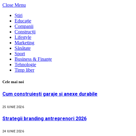
Close Menu
Știri
Educație
Companii
Construcții
Lifestyle
Marketing
Sănătate
Sport
Business & Finanțe
Tehnologie
Timp liber
Cele mai noi
Cum construiești garaje și anexe durabile
25 IUNIE 2026
Strategii branding antreprenori 2026
24 IUNIE 2026