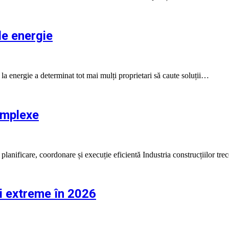
de energie
la energie a determinat tot mai mulți proprietari să caute soluții…
omplexe
anificare, coordonare și execuție eficientă Industria construcțiilor tre
ții extreme în 2026