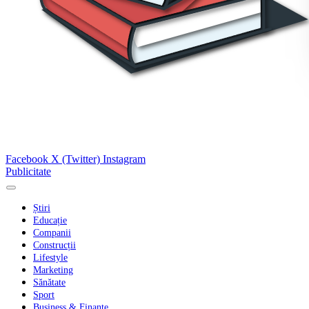
Facebook
X (Twitter)
Instagram
Publicitate
Știri
Educație
Companii
Construcții
Lifestyle
Marketing
Sănătate
Sport
Business & Finanțe