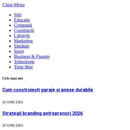
Close Menu
Știri
Educație
Companii
Construcții
Lifestyle
Marketing
Sănătate
Sport
Business & Finanțe
Tehnologie
Timp liber
Cele mai noi
Cum construiești garaje și anexe durabile
25 IUNIE 2026
Strategii branding antreprenori 2026
24 IUNIE 2026