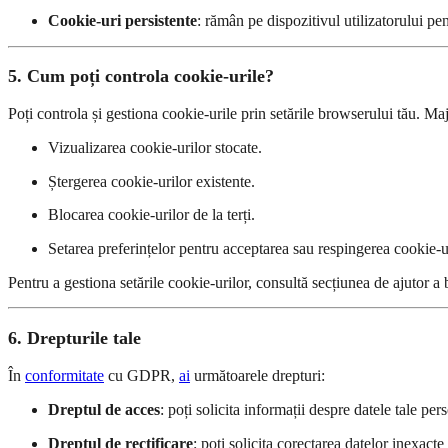
Cookie-uri persistente
: rămân pe dispozitivul utilizatorului p
5. Cum poți controla cookie-urile?
Poți controla și gestiona cookie-urile prin setările browserului tău. Ma
Vizualizarea cookie-urilor stocate.
Ștergerea cookie-urilor existente.
Blocarea cookie-urilor de la terți.
Setarea preferințelor pentru acceptarea sau respingerea cookie-ur
Pentru a gestiona setările cookie-urilor, consultă secțiunea de ajutor a
6. Drepturile tale
În
conformitate
cu GDPR,
ai
următoarele drepturi:
Dreptul de acces
: poți solicita informații despre datele tale per
Dreptul de rectificare
: poți solicita corectarea datelor inexact