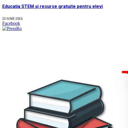
Educația STEM și resurse gratuite pentru elevi
23 IUNIE 2026
Facebook