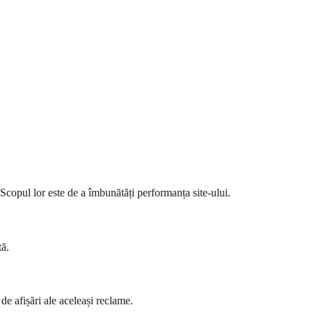
 Scopul lor este de a îmbunătăți performanța site-ului.
tă.
 de afișări ale aceleași reclame.