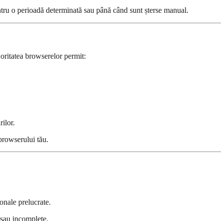
entru o perioadă determinată sau până când sunt șterse manual.
joritatea browserelor permit:
ilor.
 browserului tău.
sonale prelucrate.
e sau incomplete.