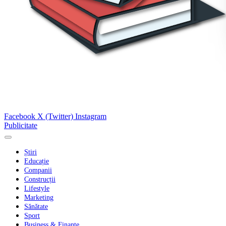
Facebook
X (Twitter)
Instagram
Publicitate
Știri
Educație
Companii
Construcții
Lifestyle
Marketing
Sănătate
Sport
Business & Finanțe