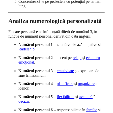
Concentrează-te pe proiectele cu potențial pe termen
lung.
Analiza numerologică personalizată
Fiecare persoană este influențată diferit de numărul 3, în
funcție de numărul personal derivat din data nașterii.
Numărul personal 1
– ziua favorizează inițiative și
leadership
.
Numărul personal 2
– accent pe
relații
și
echilibru
emoțional
.
Numărul personal 3
–
creativitate
și exprimare de
sine la maximum.
Numărul personal 4
–
planificare
și
organizare
a
ideilor.
Numărul personal 5
–
flexibilitate
și
aventură
în
decizii
.
Numărul personal 6
– responsabilitate în
familie
și