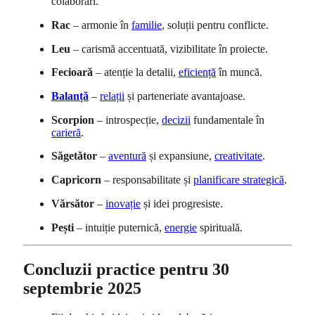
colaborări.
Rac
– armonie în
familie
, soluții pentru conflicte.
Leu
– carismă accentuată, vizibilitate în proiecte.
Fecioară
– atenție la detalii,
eficiență
în muncă.
Balanță
–
relații
și parteneriate avantajoase.
Scorpion
– introspecție,
decizii
fundamentale în
carieră
.
Săgetător
–
aventură
și expansiune,
creativitate
.
Capricorn
– responsabilitate și
planificare strategică
.
Vărsător
–
inovație
și idei progresiste.
Pești
– intuiție puternică,
energie
spirituală.
Concluzii practice pentru 30
septembrie 2025