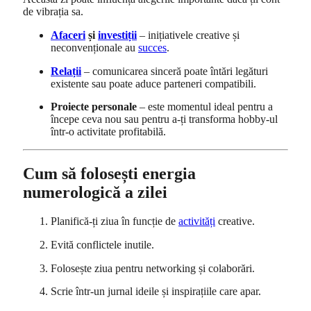
de vibrația sa.
Afaceri
și
investiții
– inițiativele creative și
neconvenționale au
succes
.
Relații
– comunicarea sinceră poate întări legături
existente sau poate aduce parteneri compatibili.
Proiecte personale
– este momentul ideal pentru a
începe ceva nou sau pentru a-ți transforma hobby-ul
într-o activitate profitabilă.
Cum să folosești energia
numerologică a zilei
Planifică-ți ziua în funcție de
activități
creative.
Evită conflictele inutile.
Folosește ziua pentru networking și colaborări.
Scrie într-un jurnal ideile și inspirațiile care apar.