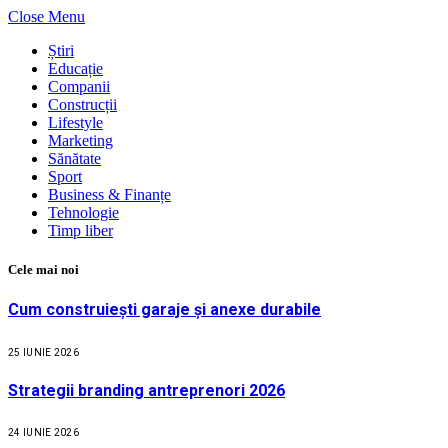
Close Menu
Știri
Educație
Companii
Construcții
Lifestyle
Marketing
Sănătate
Sport
Business & Finanțe
Tehnologie
Timp liber
Cele mai noi
Cum construiești garaje și anexe durabile
25 IUNIE 2026
Strategii branding antreprenori 2026
24 IUNIE 2026