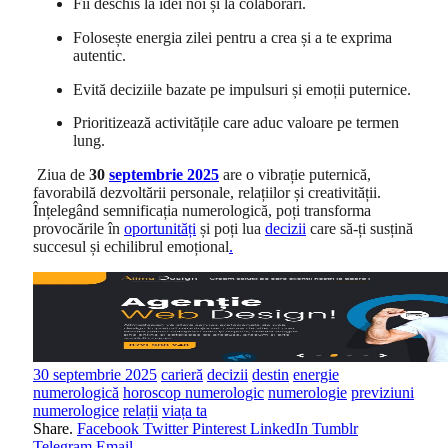
Fii deschis la idei noi și la colaborări.
Folosește energia zilei pentru a crea și a te exprima
autentic.
Evită deciziile bazate pe impulsuri și emoții puternice.
Prioritizează activitățile care aduc valoare pe termen
lung.
Ziua de
30
septembrie 2025
are o vibrație puternică,
favorabilă dezvoltării personale, relațiilor și creativității.
Înțelegând semnificația numerologică, poți transforma
provocările în
oportunități
și poți lua
decizii
care să-ți susțină
succesul și echilibrul emoțional
.
30 septembrie 2025
carieră
decizii
destin
energie
numerologică
horoscop numerologic
numerologie
previziuni
numerologice
relații
viața ta
Share.
Facebook
Twitter
Pinterest
LinkedIn
Tumblr
Telegram
Email