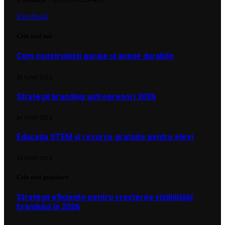
Facebook
Cele mai noi
Cum construiești garaje și anexe durabile
25 IUNIE 2026
Strategii branding antreprenori 2026
24 IUNIE 2026
Educația STEM și resurse gratuite pentru elevi
23 IUNIE 2026
Cele mai populare
Strategii eficiente pentru creșterea vizibilității
brandului în 2026