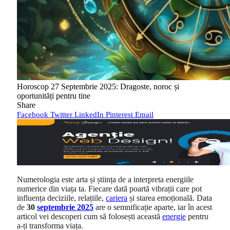
Horoscop 27 Septembrie 2025: Dragoste, noroc și
oportunități pentru tine
Share
Facebook
Twitter
LinkedIn
Pinterest
Email
Numerologia este arta și știința de a interpreta energiile
numerice din viața ta. Fiecare dată poartă vibrații care pot
influența deciziile, relațiile,
cariera
și starea emoțională. Data
de
30
septembrie 2025
are o semnificație aparte, iar în acest
articol vei descoperi cum să folosești această
energie
pentru
a-ți transforma viața.