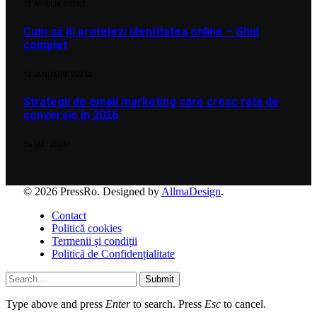
15 APRILIE 2026
2
Cum să îți protejezi identitatea online – Ghid
complet
12 IANUARIE 2026
2
Strategii de email marketing care cresc rata de
conversie în 2026
26 MAI 2026
1
© 2026 PressRo. Designed by
AllmaDesign
.
Contact
Politică cookies
Termenii și condiții
Politică de Confidențialitate
Submit
Type above and press
Enter
to search. Press
Esc
to cancel.