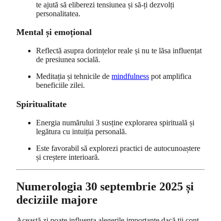
te ajută să eliberezi tensiunea și să-ți dezvolți
personalitatea.
Mental și emoțional
Reflectă asupra dorințelor reale și nu te lăsa influențat
de presiunea socială.
Meditația și tehnicile de
mindfulness
pot amplifica
beneficiile zilei.
Spiritualitate
Energia numărului 3 susține explorarea spirituală și
legătura cu intuiția personală.
Este favorabil să explorezi practici de autocunoaștere
și creștere interioară.
Numerologia 30 septembrie 2025 și
deciziile majore
Această zi poate influența alegerile importante dacă ții cont