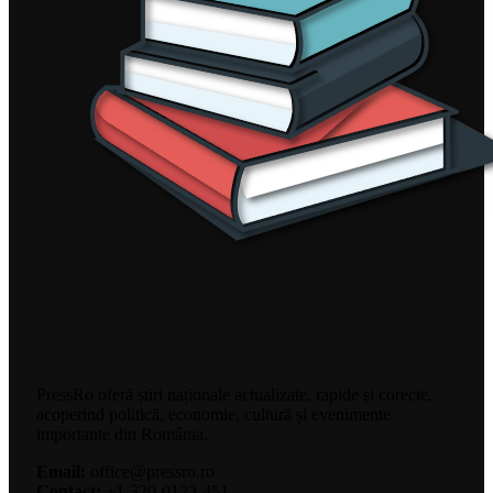
PressRo oferă știri naționale actualizate, rapide și corecte,
acoperind politică, economie, cultură și evenimente
importante din România.
Email:
office@pressro.ro
Contact:
+1-320-0123-451