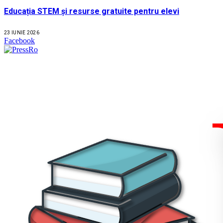
Educația STEM și resurse gratuite pentru elevi
23 IUNIE 2026
Facebook