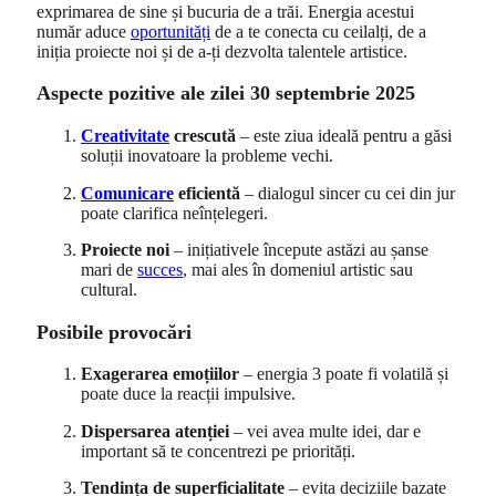
exprimarea de sine și bucuria de a trăi. Energia acestui
număr aduce
oportunități
de a te conecta cu ceilalți, de a
iniția proiecte noi și de a-ți dezvolta talentele artistice.
Aspecte pozitive ale zilei 30 septembrie 2025
Creativitate
crescută
– este ziua ideală pentru a găsi
soluții inovatoare la probleme vechi.
Comunicare
eficientă
– dialogul sincer cu cei din jur
poate clarifica neînțelegeri.
Proiecte noi
– inițiativele începute astăzi au șanse
mari de
succes
, mai ales în domeniul artistic sau
cultural.
Posibile provocări
Exagerarea emoțiilor
– energia 3 poate fi volatilă și
poate duce la reacții impulsive.
Dispersarea atenției
– vei avea multe idei, dar e
important să te concentrezi pe priorități.
Tendința de superficialitate
– evita deciziile bazate