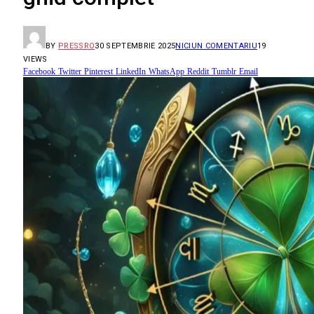
BY
PRESSRO
30 SEPTEMBRIE 2025
NICIUN COMENTARIU
19
VIEWS
Facebook
Twitter
Pinterest
LinkedIn
WhatsApp
Reddit
Tumblr
Email