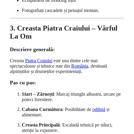
Echipament de trekking ușor.
Fotografiați cascadele și peisajul montan.
3. Creasta Piatra Craiului – Vârful
La Om
Descriere generală:
Creasta
Piatra Craiului
este una dintre cele mai
spectaculoase și tehnice rute din
România
, destinată
alpiniștilor și drumeților experimentați.
Pas cu pas:
Start – Zărnești
: Marcaj triunghi albastru, urcare pe
poteci forestiere.
Cabana Curmătura
: Posibilitate de
odihnă
și
alimentare.
Creasta Principală
: Escaladă tehnică pe stânci,
atenție la expunere.