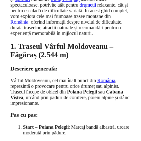
spectaculoase, potrivite atât pentru
drumeții
relaxante, cât și
pentru escaladă de dificultate variată. În acest ghid complet,
vom explora cele mai frumoase trasee montane din
România
, oferind informații despre nivelul de dificultate,
durata traseelor, atracții naturale și recomandări pentru o
experiență memorabilă în mijlocul naturii.
1. Traseul Vârful Moldoveanu –
Făgăraș (2.544 m)
Descriere generală:
Vârful Moldoveanu, cel mai înalt punct din
România
,
reprezintă o provocare pentru orice drumeț sau alpinist.
Traseul începe de obicei din
Poiana Pelegii
sau
Cabana
Viștea
, urcând prin păduri de conifere, poieni alpine și stânci
impresionante.
Pas cu pas:
Start – Poiana Pelegii
: Marcaj bandă albastră, urcare
moderată prin pădure.