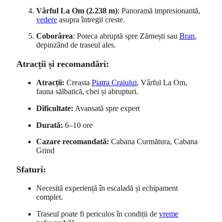
Vârful La Om (2.238 m)
: Panoramă impresionantă,
vedere
asupra întregii creste.
Coborârea
: Poteca abruptă spre Zărnești sau
Bran
,
depinzând de traseul ales.
Atracții și recomandări:
Atracții:
Creasta
Piatra Craiului
, Vârful La Om,
fauna sălbatică, chei și abrupturi.
Dificultate:
Avansată spre expert
Durată:
6–10 ore
Cazare recomandată:
Cabana Curmătura, Cabana
Grind
Sfaturi:
Necesită experiență în escaladă și echipament
complet.
Traseul poate fi periculos în condiții de
vreme