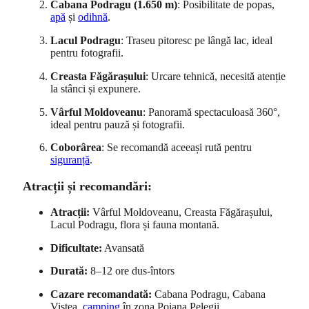
Cabana Podragu (1.650 m)
: Posibilitate de popas,
apă
și
odihnă
.
Lacul Podragu
: Traseu pitoresc pe lângă lac, ideal
pentru fotografii.
Creasta Făgărașului
: Urcare tehnică, necesită atenție
la stânci și expunere.
Vârful Moldoveanu
: Panoramă spectaculoasă 360°,
ideal pentru pauză și fotografii.
Coborârea
: Se recomandă aceeași rută pentru
siguranță
.
Atracții și recomandări:
Atracții:
Vârful Moldoveanu, Creasta Făgărașului,
Lacul Podragu, flora și fauna montană.
Dificultate:
Avansată
Durată:
8–12 ore dus-întors
Cazare recomandată:
Cabana Podragu, Cabana
Viștea,
camping
în zona Poiana Pelegii