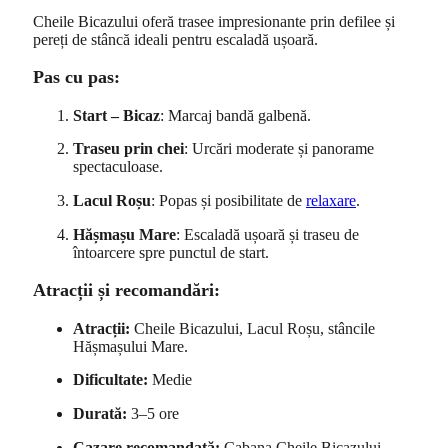
Cheile Bicazului oferă trasee impresionante prin defilee și
pereți de stâncă ideali pentru escaladă ușoară.
Pas cu pas:
Start – Bicaz
: Marcaj bandă galbenă.
Traseu prin chei
: Urcări moderate și panorame
spectaculoase.
Lacul Roșu
: Popas și posibilitate de
relaxare
.
Hășmașu Mare
: Escaladă ușoară și traseu de
întoarcere spre punctul de start.
Atracții și recomandări:
Atracții:
Cheile Bicazului, Lacul Roșu, stâncile
Hășmașului Mare.
Dificultate:
Medie
Durată:
3–5 ore
Cazare recomandată:
Cabana Cheile Bicazului,