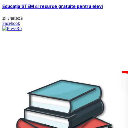
Educația STEM și resurse gratuite pentru elevi
23 IUNIE 2026
Facebook