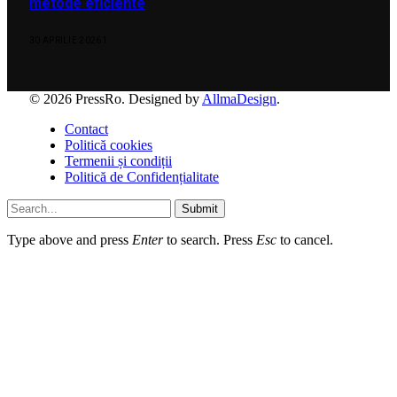
metode eficiente
30 APRILIE 2026
1
© 2026 PressRo. Designed by
AllmaDesign
.
Contact
Politică cookies
Termenii și condiții
Politică de Confidențialitate
Submit
Type above and press
Enter
to search. Press
Esc
to cancel.