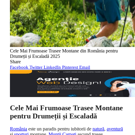
Cele Mai Frumoase Trasee Montane din România pentru
Drumeții și Escaladă 2025
Share
Facebook
Twitter
LinkedIn
Pinterest
Email
Cele Mai Frumoase Trasee Montane
pentru Drumeții și Escaladă
România
este un paradis pentru iubitorii de
natură
,
aventură
și
sporturi
montane.
Munții Carpați
ascund trasee