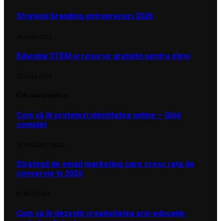
Strategii branding antreprenori 2026
24 IUNIE 2026
Educația STEM și resurse gratuite pentru elevi
23 IUNIE 2026
Cele mai populare
Cum să îți protejezi identitatea online – Ghid
complet
12 IANUARIE 2026
2
Strategii de email marketing care cresc rata de
conversie în 2026
26 MAI 2026
1
Cum să îți dezvolți creativitatea prin educație: