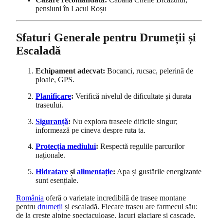
pensiuni în Lacul Roșu
Sfaturi Generale pentru Drumeții și
Escaladă
Echipament adecvat:
Bocanci, rucsac, pelerină de
ploaie, GPS.
Planificare
:
Verifică nivelul de dificultate și durata
traseului.
Siguranță
:
Nu explora traseele dificile singur;
informează pe cineva despre ruta ta.
Protecția mediului
:
Respectă regulile parcurilor
naționale.
Hidratare
și
alimentație
:
Apa și gustările energizante
sunt esențiale.
România
oferă o varietate incredibilă de trasee montane
pentru
drumeții
și escaladă. Fiecare traseu are farmecul său:
de la creste alpine spectaculoase, lacuri glaciare și cascade,