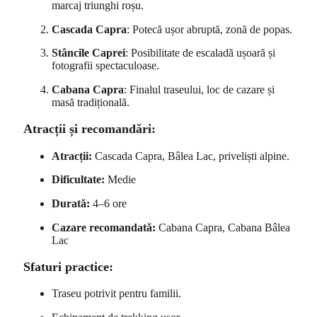
marcaj triunghi roșu.
Cascada Capra
: Potecă ușor abruptă, zonă de popas.
Stâncile Caprei
: Posibilitate de escaladă ușoară și
fotografii spectaculoase.
Cabana Capra
: Finalul traseului, loc de cazare și
masă tradițională.
Atracții și recomandări:
Atracții:
Cascada Capra, Bâlea Lac, priveliști alpine.
Dificultate:
Medie
Durată:
4–6 ore
Cazare recomandată:
Cabana Capra, Cabana Bâlea
Lac
Sfaturi practice:
Traseu potrivit pentru familii.