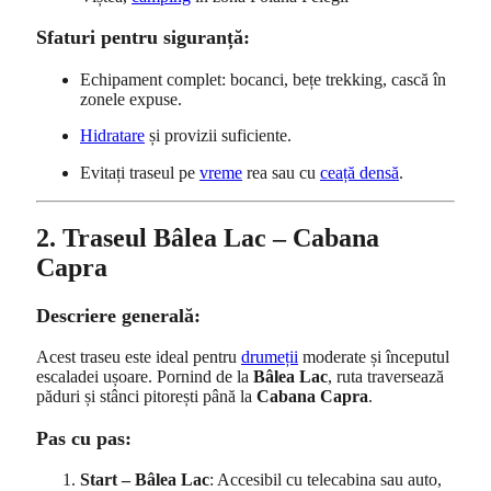
Sfaturi pentru siguranță:
Echipament complet: bocanci, bețe trekking, cască în
zonele expuse.
Hidratare
și provizii suficiente.
Evitați traseul pe
vreme
rea sau cu
ceață densă
.
2. Traseul Bâlea Lac – Cabana
Capra
Descriere generală:
Acest traseu este ideal pentru
drumeții
moderate și începutul
escaladei ușoare. Pornind de la
Bâlea Lac
, ruta traversează
păduri și stânci pitorești până la
Cabana Capra
.
Pas cu pas:
Start – Bâlea Lac
: Accesibil cu telecabina sau auto,