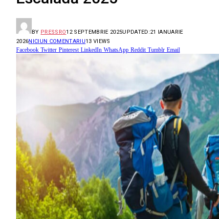
BY
PRESSRO
12 SEPTEMBRIE 2025
UPDATED:
21 IANUARIE
2026
NICIUN COMENTARIU
13
VIEWS
Facebook
Twitter
Pinterest
LinkedIn
WhatsApp
Reddit
Tumblr
Email