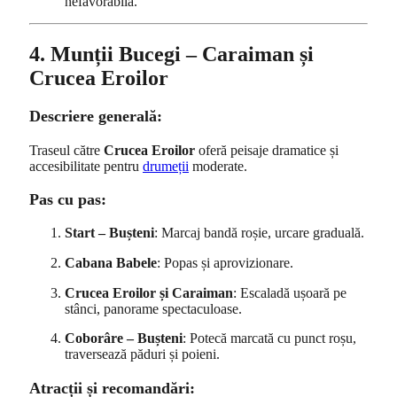
nefavorabilă.
4. Munții Bucegi – Caraiman și
Crucea Eroilor
Descriere generală:
Traseul către
Crucea Eroilor
oferă peisaje dramatice și
accesibilitate pentru
drumeții
moderate.
Pas cu pas:
Start – Bușteni
: Marcaj bandă roșie, urcare graduală.
Cabana Babele
: Popas și aprovizionare.
Crucea Eroilor și Caraiman
: Escaladă ușoară pe
stânci, panorame spectaculoase.
Coborâre – Bușteni
: Potecă marcată cu punct roșu,
traversează păduri și poieni.
Atracții și recomandări: