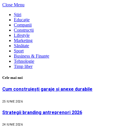
Close Menu
Știri
Educație
Companii
Construcții
Lifestyle
Marketing
Sănătate
Sport
Business & Finanțe
Tehnologie
Timp liber
Cele mai noi
Cum construiești garaje și anexe durabile
25 IUNIE 2026
Strategii branding antreprenori 2026
24 IUNIE 2026