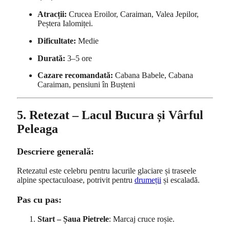
Atracții:
Crucea Eroilor, Caraiman, Valea Jepilor,
Peștera Ialomiței.
Dificultate:
Medie
Durată:
3–5 ore
Cazare recomandată:
Cabana Babele, Cabana
Caraiman, pensiuni în Bușteni
5. Retezat – Lacul Bucura și Vârful
Peleaga
Descriere generală:
Retezatul este celebru pentru lacurile glaciare și traseele
alpine spectaculoase, potrivit pentru
drumeții
și escaladă.
Pas cu pas:
Start – Șaua Pietrele
: Marcaj cruce roșie.