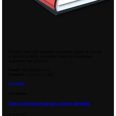
PressRo oferă știri naționale actualizate, rapide și corecte,
acoperind politică, economie, cultură și evenimente
importante din România.
Email:
office@pressro.ro
Contact:
+1-320-0123-451
Facebook
Cele mai noi
Cum construiești garaje și anexe durabile
25 IUNIE 2026