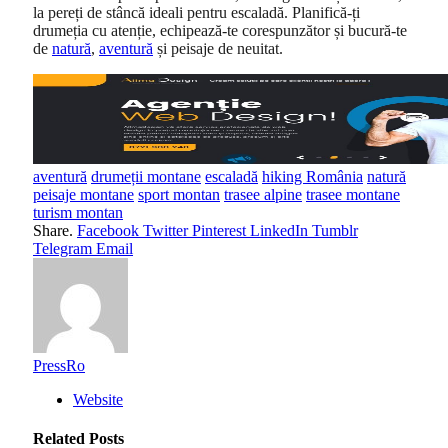
la pereți de stâncă ideali pentru escaladă. Planifică-ți
drumeția cu atenție, echipează-te corespunzător și bucură-te
de
natură
,
aventură
și peisaje de neuitat.
aventură
drumeții montane
escaladă
hiking România
natură
peisaje montane
sport montan
trasee alpine
trasee montane
turism montan
Share.
Facebook
Twitter
Pinterest
LinkedIn
Tumblr
Telegram
Email
PressRo
Website
Related
Posts