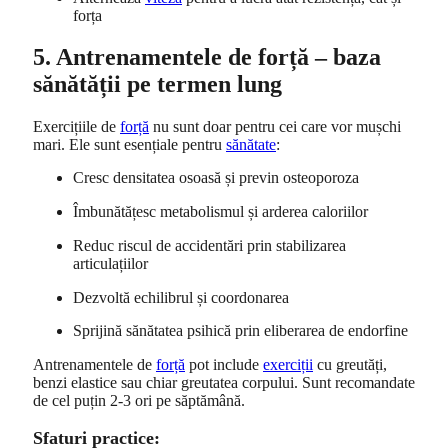
forța
5. Antrenamentele de forță – baza
sănătății pe termen lung
Exercițiile de
forță
nu sunt doar pentru cei care vor mușchi
mari. Ele sunt esențiale pentru
sănătate
:
Cresc densitatea osoasă și previn osteoporoza
Îmbunătățesc metabolismul și arderea caloriilor
Reduc riscul de accidentări prin stabilizarea
articulațiilor
Dezvoltă echilibrul și coordonarea
Sprijină sănătatea psihică prin eliberarea de endorfine
Antrenamentele de
forță
pot include
exerciții
cu greutăți,
benzi elastice sau chiar greutatea corpului. Sunt recomandate
de cel puțin 2-3 ori pe săptămână.
Sfaturi practice: