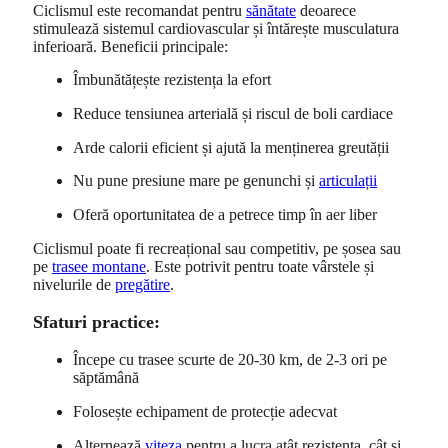
Ciclismul este recomandat pentru
sănătate
deoarece
stimulează sistemul cardiovascular și întărește musculatura
inferioară. Beneficii principale:
Îmbunătățește rezistența la efort
Reduce tensiunea arterială și riscul de boli cardiace
Arde calorii eficient și ajută la menținerea greutății
Nu pune presiune mare pe genunchi și
articulații
Oferă oportunitatea de a petrece timp în aer liber
Ciclismul poate fi recreațional sau competitiv, pe șosea sau
pe
trasee montane
. Este potrivit pentru toate vârstele și
nivelurile de
pregătire
.
Sfaturi practice:
Începe cu trasee scurte de 20-30 km, de 2-3 ori pe
săptămână
Folosește echipament de protecție adecvat
Alternează
viteza
pentru a lucra atât rezistența, cât și