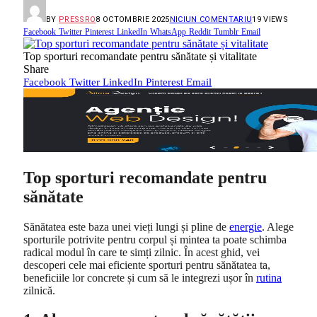
BY
PRESSRO
8 OCTOMBRIE 2025
NICIUN COMENTARIU
19
VIEWS
Facebook
Twitter
Pinterest
LinkedIn
WhatsApp
Reddit
Tumblr
Email
Top sporturi recomandate pentru sănătate și vitalitate
Share
Facebook
Twitter
LinkedIn
Pinterest
Email
Top sporturi recomandate pentru
sănătate
Sănătatea este baza unei vieți lungi și pline de
energie
. Alege
sporturile potrivite pentru corpul și mintea ta poate schimba
radical modul în care te simți zilnic. În acest ghid, vei
descoperi cele mai eficiente sporturi pentru sănătatea ta,
beneficiile lor concrete și cum să le integrezi ușor în
rutina
zilnică.