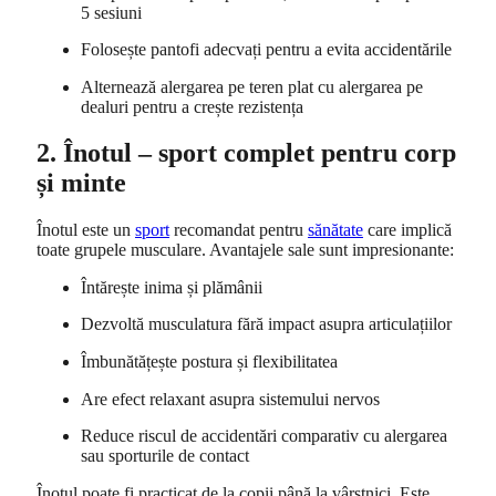
5 sesiuni
Folosește pantofi adecvați pentru a evita accidentările
Alternează alergarea pe teren plat cu alergarea pe
dealuri pentru a crește rezistența
2. Înotul – sport complet pentru corp
și minte
Înotul este un
sport
recomandat pentru
sănătate
care implică
toate grupele musculare. Avantajele sale sunt impresionante:
Întărește inima și plămânii
Dezvoltă musculatura fără impact asupra articulațiilor
Îmbunătățește postura și flexibilitatea
Are efect relaxant asupra sistemului nervos
Reduce riscul de accidentări comparativ cu alergarea
sau sporturile de contact
Înotul poate fi practicat de la copii până la vârstnici. Este