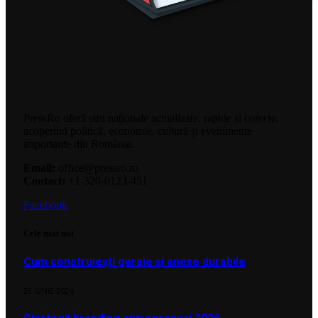
PressRo oferă știri naționale actualizate, rapide și corecte,
acoperind politică, economie, cultură și evenimente
importante din România.
Email:
office@pressro.ro
Contact:
+1-320-0123-451
Facebook
Cele mai noi
Cum construiești garaje și anexe durabile
25 IUNIE 2026