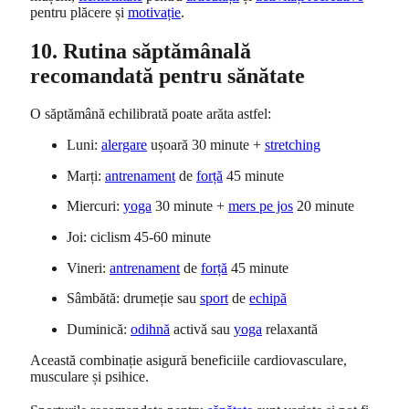
pentru plăcere și
motivație
.
10. Rutina săptămânală
recomandată pentru sănătate
O săptămână echilibrată poate arăta astfel:
Luni:
alergare
ușoară 30 minute +
stretching
Marți:
antrenament
de
forță
45 minute
Miercuri:
yoga
30 minute +
mers pe jos
20 minute
Joi: ciclism 45-60 minute
Vineri:
antrenament
de
forță
45 minute
Sâmbătă: drumeție sau
sport
de
echipă
Duminică:
odihnă
activă sau
yoga
relaxantă
Această combinație asigură beneficiile cardiovasculare,
musculare și psihice.