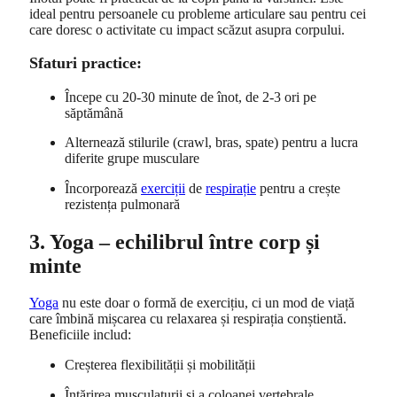
ideal pentru persoanele cu probleme articulare sau pentru cei
care doresc o activitate cu impact scăzut asupra corpului.
Sfaturi practice:
Începe cu 20-30 minute de înot, de 2-3 ori pe
săptămână
Alternează stilurile (crawl, bras, spate) pentru a lucra
diferite grupe musculare
Încorporează
exerciții
de
respirație
pentru a crește
rezistența pulmonară
3. Yoga – echilibrul între corp și
minte
Yoga
nu este doar o formă de exercițiu, ci un mod de viață
care îmbină mișcarea cu relaxarea și respirația conștientă.
Beneficiile includ:
Creșterea flexibilității și mobilității
Întărirea musculaturii și a coloanei vertebrale