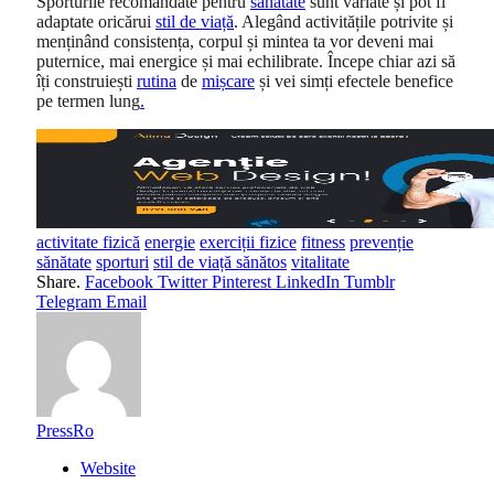
Sporturile recomandate pentru
sănătate
sunt variate și pot fi
adaptate oricărui
stil de viață
. Alegând activitățile potrivite și
menținând consistența, corpul și mintea ta vor deveni mai
puternice, mai energice și mai echilibrate. Începe chiar azi să
îți construiești
rutina
de
mișcare
și vei simți efectele benefice
pe termen lung
.
activitate fizică
energie
exerciții fizice
fitness
prevenție
sănătate
sporturi
stil de viață sănătos
vitalitate
Share.
Facebook
Twitter
Pinterest
LinkedIn
Tumblr
Telegram
Email
PressRo
Website