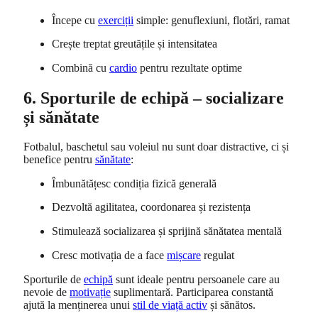
Începe cu
exerciții
simple: genuflexiuni, flotări, ramat
Crește treptat greutățile și intensitatea
Combină cu
cardio
pentru rezultate optime
6. Sporturile de echipă – socializare
și sănătate
Fotbalul, baschetul sau voleiul nu sunt doar distractive, ci și
benefice pentru
sănătate
:
Îmbunătățesc condiția fizică generală
Dezvoltă agilitatea, coordonarea și rezistența
Stimulează socializarea și sprijină sănătatea mentală
Cresc motivația de a face
mișcare
regulat
Sporturile de
echipă
sunt ideale pentru persoanele care au
nevoie de
motivație
suplimentară. Participarea constantă
ajută la menținerea unui
stil de viață activ
și sănătos.