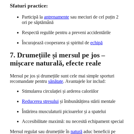
Sfaturi practice:
Participă la
antrenamente
sau meciuri de cel puțin 2
ori pe săptămână
Respectă regulile pentru a preveni accidentările
Încurajează cooperarea și spiritul de
echipă
7. Drumețiile și mersul pe jos –
mișcare naturală, efecte reale
Mersul pe jos și drumețiile sunt cele mai simple sporturi
recomandate pentru
sănătate
. Avantajele lor includ:
Stimularea circulației și arderea caloriilor
Reducerea stresului
și îmbunătățirea stării mentale
Întărirea musculaturii picioarelor și a spatelui
Accesibilitate maximă: nu necesită echipament special
Mersul regulat sau drumețiile în
natură
aduc beneficii pe