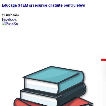
Educația STEM și resurse gratuite pentru elevi
23 IUNIE 2026
Facebook