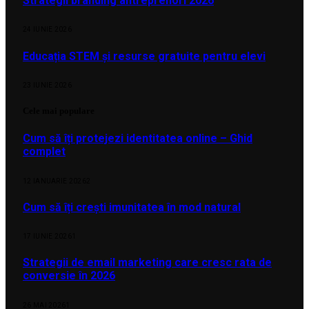
Strategii branding antreprenori 2026
24 IUNIE 2026
Educația STEM și resurse gratuite pentru elevi
23 IUNIE 2026
Cele mai populare
Cum să îți protejezi identitatea online – Ghid
complet
12 IANUARIE 2026
2
Cum să îți crești imunitatea în mod natural
17 IUNIE 2026
1
Strategii de email marketing care cresc rata de
conversie în 2026
26 MAI 2026
1