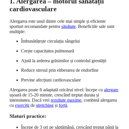
1. Alergarea – motorul sănătății
cardiovasculare
Alergarea este unul dintre cele mai simple și eficiente
sporturi recomandate pentru
sănătate
. Beneficiile sale sunt
multiple:
Îmbunătățește circulația sângelui
Crește capacitatea pulmonară
Ajută la arderea grăsimilor și controlul greutății
Reduce stresul prin eliberarea de endorfine
Previne afecțiuni cardiovasculare
Alergarea poate fi adaptată oricărui nivel: începe cu
alergare
ușoară de 15-20 minute, crescând treptat durata și
intensitatea. Dacă vrei
rezultate maxime
, combină alergarea
cu
exerciții
de
stretching
și
forță
.
Sfaturi practice:
Începe de 3 ori pe săptămână, crescând treptat până la