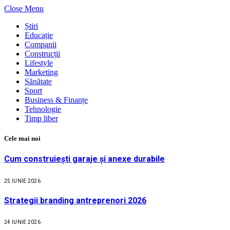
Close Menu
Știri
Educație
Companii
Construcții
Lifestyle
Marketing
Sănătate
Sport
Business & Finanțe
Tehnologie
Timp liber
Cele mai noi
Cum construiești garaje și anexe durabile
25 IUNIE 2026
Strategii branding antreprenori 2026
24 IUNIE 2026