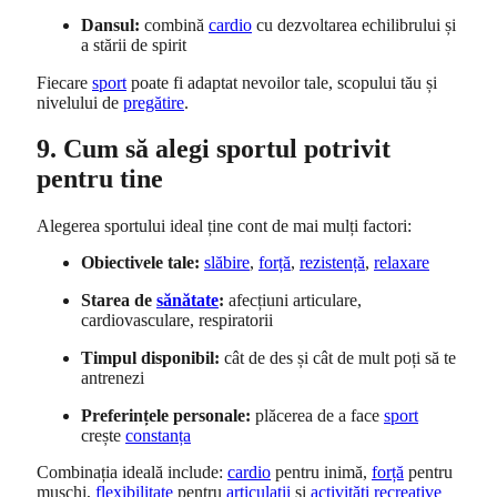
Dansul:
combină
cardio
cu dezvoltarea echilibrului și
a stării de spirit
Fiecare
sport
poate fi adaptat nevoilor tale, scopului tău și
nivelului de
pregătire
.
9. Cum să alegi sportul potrivit
pentru tine
Alegerea sportului ideal ține cont de mai mulți factori:
Obiectivele tale:
slăbire
,
forță
,
rezistență
,
relaxare
Starea de
sănătate
:
afecțiuni articulare,
cardiovasculare, respiratorii
Timpul disponibil:
cât de des și cât de mult poți să te
antrenezi
Preferințele personale:
plăcerea de a face
sport
crește
constanța
Combinația ideală include:
cardio
pentru inimă,
forță
pentru
mușchi,
flexibilitate
pentru
articulații
și
activități recreative