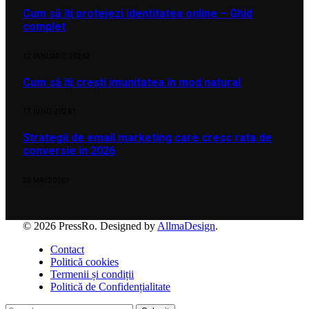
Cum să îți protejezi identitatea online – Ghid
complet
12 IANUARIE 2026
2
Cum să îți crești imunitatea în mod natural
17 IUNIE 2026
1
Strategii de email marketing care cresc rata de
conversie în 2026
26 MAI 2026
1
© 2026 PressRo. Designed by
AllmaDesign
.
Contact
Politică cookies
Termenii și condiții
Politică de Confidențialitate