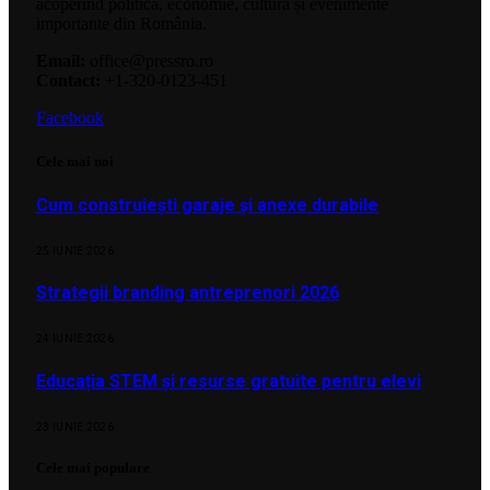
acoperind politică, economie, cultură și evenimente
importante din România.
Email:
office@pressro.ro
Contact:
+1-320-0123-451
Facebook
Cele mai noi
Cum construiești garaje și anexe durabile
25 IUNIE 2026
Strategii branding antreprenori 2026
24 IUNIE 2026
Educația STEM și resurse gratuite pentru elevi
23 IUNIE 2026
Cele mai populare