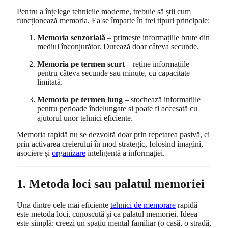
Pentru a înțelege tehnicile moderne, trebuie să știi cum
funcționează memoria. Ea se împarte în trei tipuri principale:
Memoria senzorială
– primește informațiile brute din
mediul înconjurător. Durează doar câteva secunde.
Memoria pe termen scurt
– reține informațiile
pentru câteva secunde sau minute, cu capacitate
limitată.
Memoria pe termen lung
– stochează informațiile
pentru perioade îndelungate și poate fi accesată cu
ajutorul unor tehnici eficiente.
Memoria rapidă nu se dezvoltă doar prin repetarea pasivă, ci
prin activarea creierului în mod strategic, folosind imagini,
asociere și
organizare
inteligentă a informației.
1. Metoda loci sau palatul memoriei
Una dintre cele mai eficiente
tehnici de memorare
rapidă
este metoda loci, cunoscută și ca palatul memoriei. Ideea
este simplă: creezi un spațiu mental familiar (o casă, o stradă,