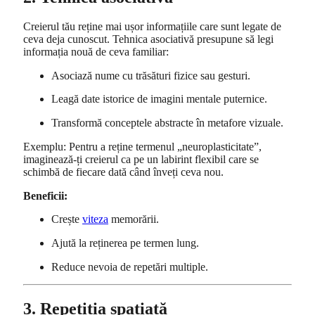
Creierul tău reține mai ușor informațiile care sunt legate de
ceva deja cunoscut. Tehnica asociativă presupune să legi
informația nouă de ceva familiar:
Asociază nume cu trăsături fizice sau gesturi.
Leagă date istorice de imagini mentale puternice.
Transformă conceptele abstracte în metafore vizuale.
Exemplu: Pentru a reține termenul „neuroplasticitate”,
imaginează-ți creierul ca pe un labirint flexibil care se
schimbă de fiecare dată când înveți ceva nou.
Beneficii:
Crește
viteza
memorării.
Ajută la reținerea pe termen lung.
Reduce nevoia de repetări multiple.
3. Repetiția spațiată