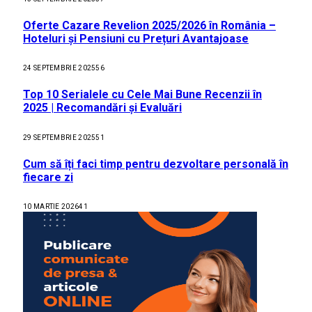
Oferte Cazare Revelion 2025/2026 în România –
Hoteluri și Pensiuni cu Prețuri Avantajoase
24 SEPTEMBRIE 2025
56
Top 10 Serialele cu Cele Mai Bune Recenzii în
2025 | Recomandări și Evaluări
29 SEPTEMBRIE 2025
51
Cum să îți faci timp pentru dezvoltare personală în
fiecare zi
10 MARTIE 2026
41