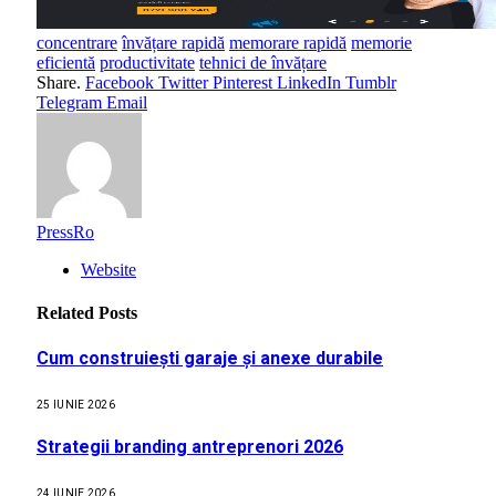
concentrare
învățare rapidă
memorare rapidă
memorie
eficientă
productivitate
tehnici de învățare
Share.
Facebook
Twitter
Pinterest
LinkedIn
Tumblr
Telegram
Email
PressRo
Website
Related
Posts
Cum construiești garaje și anexe durabile
25 IUNIE 2026
Strategii branding antreprenori 2026
24 IUNIE 2026