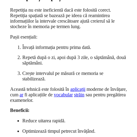
Repetiția nu este ineficientă dacă este folosită corect.
Repetiția spațiată se bazează pe ideea că reamintirea
informațiilor la intervale crescătoare ajută creierul să le
stocheze în memoria pe termen lung.
Pașii esențiali:
Învață informația pentru prima dată.
Repetă după o zi, apoi după 3 zile, o săptămână, două
săptămâni.
Crește intervalul pe măsură ce memoria se
stabilizează.
Această tehnică este folosită în
aplicații
moderne de învățare,
cum
ar
fi aplicațiile de
vocabular
străin
sau pentru pregătirea
examenelor.
Beneficii:
Reduce uitarea rapidă.
Optimizează timpul petrecut învățând.