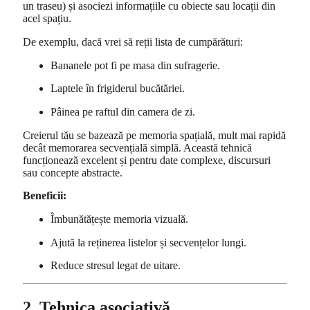
un traseu) și asociezi informațiile cu obiecte sau locații din
acel spațiu.
De exemplu, dacă vrei să reții lista de cumpărături:
Bananele pot fi pe masa din sufragerie.
Laptele în frigiderul bucătăriei.
Pâinea pe raftul din camera de zi.
Creierul tău se bazează pe memoria spațială, mult mai rapidă
decât memorarea secvențială simplă. Această tehnică
funcționează excelent și pentru date complexe, discursuri
sau concepte abstracte.
Beneficii:
Îmbunătățește memoria vizuală.
Ajută la reținerea listelor și secvențelor lungi.
Reduce stresul legat de uitare.
2. Tehnica asociativă