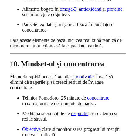
Alimente bogate în
omega-3
,
antioxidanți
și
proteine
susțin funcțiile cognitive.
Pauzele regulate și mișcarea fizică îmbunătățesc
concentrarea.
Fără aceste elemente de bază, nici cea mai bună tehnică de
memorare nu funcționează la capacitate maximă.
10. Mindset-ul și concentrarea
Memoria rapidă necesită atenție și
motivație
. Învață să
elimini distragerile și să creezi sesiuni de învățare
concentrate:
Tehnica Pomodoro: 25 minute de
concentrare
maximă, urmate de 5 minute de pauză.
Meditația și exercițiile de
respirație
cresc atenția și
reduc stresul.
Obiective
clare și monitorizarea progresului mențin
motivația ridicată.