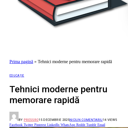
Prima pagină
»
Tehnici moderne pentru memorare rapidă
EDUCAȚIE
Tehnici moderne pentru
memorare rapidă
BY
PRESSRO
15 DECEMBRIE 2025
NICIUN COMENTARIU
14
VIEWS
Facebook
Twitter
Pinterest
LinkedIn
WhatsApp
Reddit
Tumblr
Email