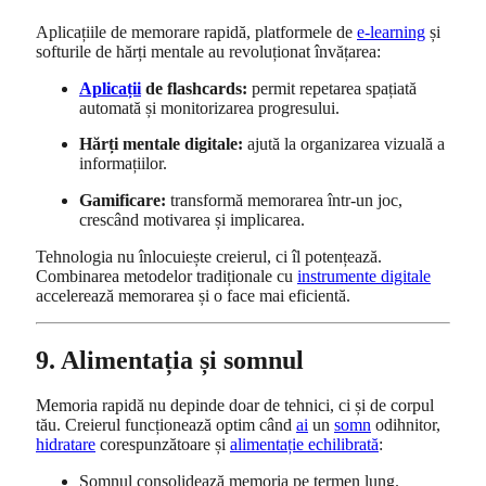
Aplicațiile de memorare rapidă, platformele de
e-learning
și
softurile de hărți mentale au revoluționat învățarea:
Aplicații
de flashcards:
permit repetarea spațiată
automată și monitorizarea progresului.
Hărți mentale digitale:
ajută la organizarea vizuală a
informațiilor.
Gamificare:
transformă memorarea într-un joc,
crescând motivarea și implicarea.
Tehnologia nu înlocuiește creierul, ci îl potențează.
Combinarea metodelor tradiționale cu
instrumente digitale
accelerează memorarea și o face mai eficientă.
9. Alimentația și somnul
Memoria rapidă nu depinde doar de tehnici, ci și de corpul
tău. Creierul funcționează optim când
ai
un
somn
odihnitor,
hidratare
corespunzătoare și
alimentație echilibrată
:
Somnul consolidează memoria pe termen lung.