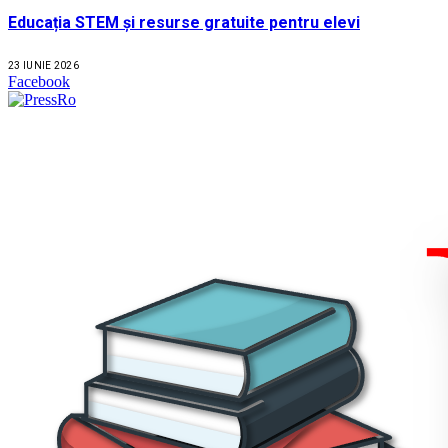
Educația STEM și resurse gratuite pentru elevi
23 IUNIE 2026
Facebook