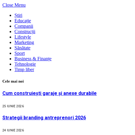
Close Menu
Știri
Educație
Companii
Construcții
Lifestyle
Marketing
Sănătate
Sport
Business & Finanțe
Tehnologie
Timp liber
Cele mai noi
Cum construiești garaje și anexe durabile
25 IUNIE 2026
Strategii branding antreprenori 2026
24 IUNIE 2026