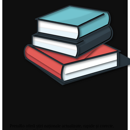
PressRo oferă știri naționale actualizate, rapide și corecte,