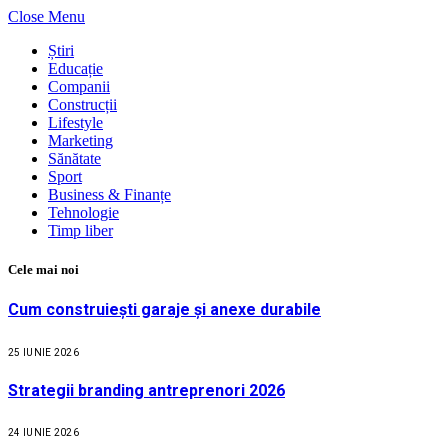
Close Menu
Știri
Educație
Companii
Construcții
Lifestyle
Marketing
Sănătate
Sport
Business & Finanțe
Tehnologie
Timp liber
Cele mai noi
Cum construiești garaje și anexe durabile
25 IUNIE 2026
Strategii branding antreprenori 2026
24 IUNIE 2026