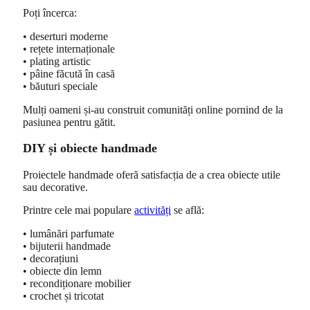
Poți încerca:
• deserturi moderne
• rețete internaționale
• plating artistic
• pâine făcută în casă
• băuturi speciale
Mulți oameni și-au construit comunități online pornind de la
pasiunea pentru gătit.
DIY și obiecte handmade
Proiectele handmade oferă satisfacția de a crea obiecte utile
sau decorative.
Printre cele mai populare
activități
se află:
• lumânări parfumate
• bijuterii handmade
• decorațiuni
• obiecte din lemn
• recondiționare mobilier
• crochet și tricotat