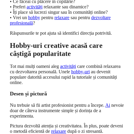
• Ce făceai cu plăcere în copilărie?
• Preferi
activități
relaxante sau dinamice?
• Îți place să lucrezi singur sau în comunități online?
• Vrei un
hobby
pentru
relaxare
sau pentru
dezvoltare
profesională
?
Răspunsurile te pot ajuta să identifici direcția potrivită.
Hobby-uri creative acasă care
câștigă popularitate
Tot mai mulți oameni aleg
activități
care combină relaxarea
cu dezvoltarea personală. Unele
hobby-uri
au devenit
populare datorită accesului rapid la tutoriale și comunități
online.
Desen și pictură
Nu trebuie să fii artist profesionist pentru a începe.
Ai
nevoie
doar de câteva instrumente simple și dorința de a
experimenta.
Pictura dezvoltă atenția și creativitatea. În plus, poate deveni
o metodă eficientă de
relaxare
după o zi stresantă.