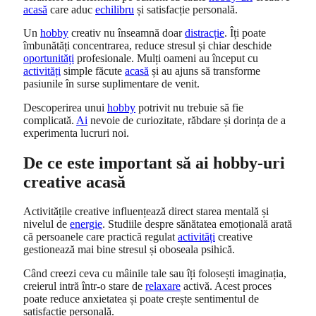
acasă
care aduc
echilibru
și satisfacție personală.
Un
hobby
creativ nu înseamnă doar
distracție
. Îți poate
îmbunătăți concentrarea, reduce stresul și chiar deschide
oportunități
profesionale. Mulți oameni au început cu
activități
simple făcute
acasă
și au ajuns să transforme
pasiunile în surse suplimentare de venit.
Descoperirea unui
hobby
potrivit nu trebuie să fie
complicată.
Ai
nevoie de curiozitate, răbdare și dorința de a
experimenta lucruri noi.
De ce este important să ai hobby-uri
creative acasă
Activitățile creative influențează direct starea mentală și
nivelul de
energie
. Studiile despre sănătatea emoțională arată
că persoanele care practică regulat
activități
creative
gestionează mai bine stresul și oboseala psihică.
Când creezi ceva cu mâinile tale sau îți folosești imaginația,
creierul intră într-o stare de
relaxare
activă. Acest proces
poate reduce anxietatea și poate crește sentimentul de
satisfacție personală.