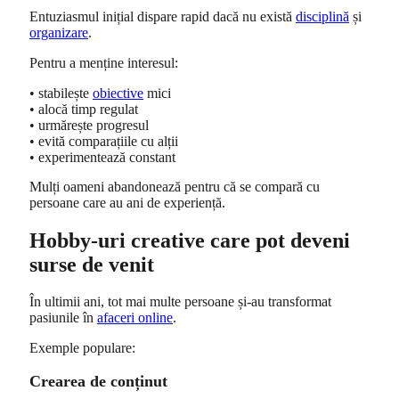
Entuziasmul inițial dispare rapid dacă nu există
disciplină
și
organizare
.
Pentru a menține interesul:
• stabilește
obiective
mici
• alocă timp regulat
• urmărește progresul
• evită comparațiile cu alții
• experimentează constant
Mulți oameni abandonează pentru că se compară cu
persoane care au ani de experiență.
Hobby-uri creative care pot deveni
surse de venit
În ultimii ani, tot mai multe persoane și-au transformat
pasiunile în
afaceri online
.
Exemple populare:
Crearea de conținut