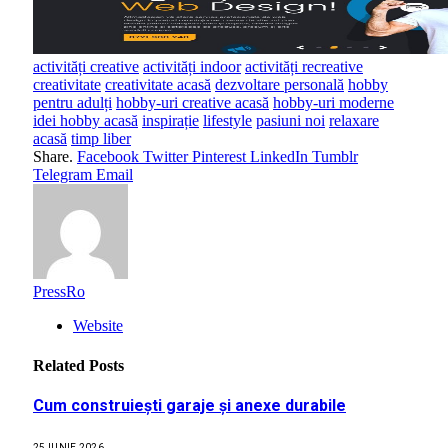
activități creative
activități indoor
activități recreative
creativitate
creativitate acasă
dezvoltare personală
hobby
pentru adulți
hobby-uri creative acasă
hobby-uri moderne
idei hobby acasă
inspirație
lifestyle
pasiuni noi
relaxare
acasă
timp liber
Share.
Facebook
Twitter
Pinterest
LinkedIn
Tumblr
Telegram
Email
PressRo
Website
Related
Posts
Cum construiești garaje și anexe durabile
25 IUNIE 2026