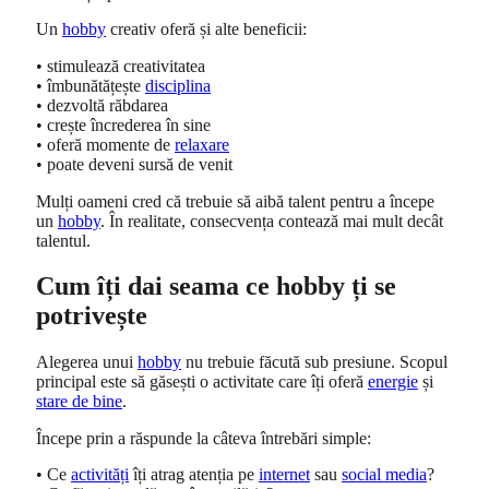
Un
hobby
creativ oferă și alte beneficii:
• stimulează creativitatea
• îmbunătățește
disciplina
• dezvoltă răbdarea
• crește încrederea în sine
• oferă momente de
relaxare
• poate deveni sursă de venit
Mulți oameni cred că trebuie să aibă talent pentru a începe
un
hobby
. În realitate, consecvența contează mai mult decât
talentul.
Cum îți dai seama ce hobby ți se
potrivește
Alegerea unui
hobby
nu trebuie făcută sub presiune. Scopul
principal este să găsești o activitate care îți oferă
energie
și
stare de bine
.
Începe prin a răspunde la câteva întrebări simple:
• Ce
activități
îți atrag atenția pe
internet
sau
social media
?