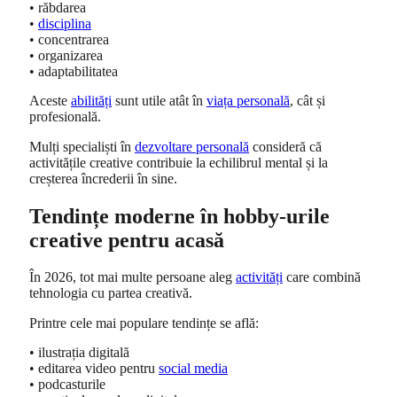
• răbdarea
•
disciplina
• concentrarea
• organizarea
• adaptabilitatea
Aceste
abilități
sunt utile atât în
viața personală
, cât și
profesională.
Mulți specialiști în
dezvoltare personală
consideră că
activitățile creative contribuie la echilibrul mental și la
creșterea încrederii în sine.
Tendințe moderne în hobby-urile
creative pentru acasă
În 2026, tot mai multe persoane aleg
activități
care combină
tehnologia cu partea creativă.
Printre cele mai populare tendințe se află:
• ilustrația digitală
• editarea video pentru
social media
• podcasturile