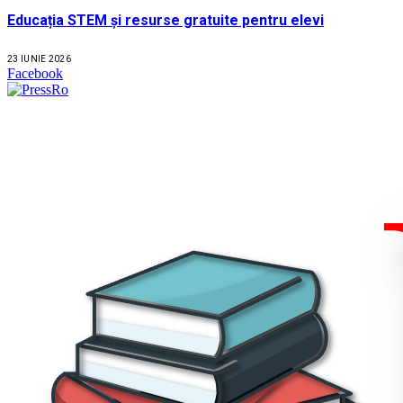
Educația STEM și resurse gratuite pentru elevi
23 IUNIE 2026
Facebook