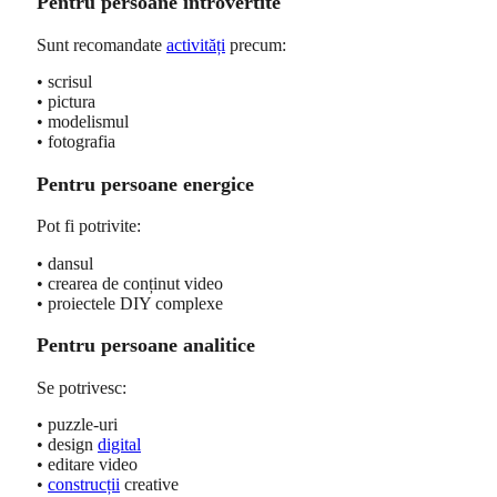
Pentru persoane introvertite
Sunt recomandate
activități
precum:
• scrisul
• pictura
• modelismul
• fotografia
Pentru persoane energice
Pot fi potrivite:
• dansul
• crearea de conținut video
• proiectele DIY complexe
Pentru persoane analitice
Se potrivesc:
• puzzle-uri
• design
digital
• editare video
•
construcții
creative