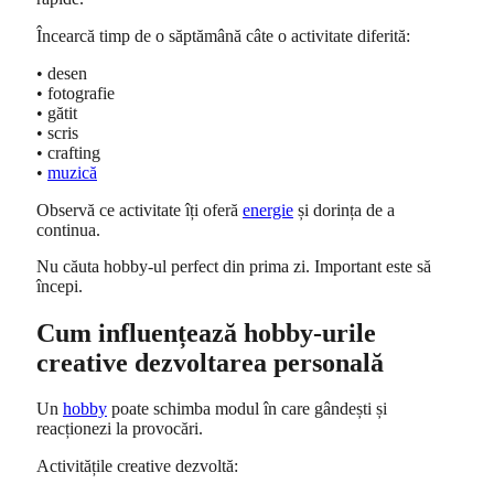
Încearcă timp de o săptămână câte o activitate diferită:
• desen
• fotografie
• gătit
• scris
• crafting
•
muzică
Observă ce activitate îți oferă
energie
și dorința de a
continua.
Nu căuta hobby-ul perfect din prima zi. Important este să
începi.
Cum influențează hobby-urile
creative dezvoltarea personală
Un
hobby
poate schimba modul în care gândești și
reacționezi la provocări.
Activitățile creative dezvoltă: