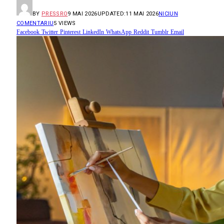
BY
PRESSRO
9 MAI 2026
UPDATED:
11 MAI 2026
NICIUN
COMENTARIU
5
VIEWS
Facebook
Twitter
Pinterest
LinkedIn
WhatsApp
Reddit
Tumblr
Email