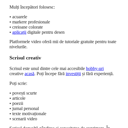
Mulți începători folosesc:
• acuarele
• markere profesionale
• creioane colorate
•
aplicații
digitale pentru desen
Platformele video oferă mii de tutoriale gratuite pentru toate
nivelurile.
Scrisul creativ
Scrisul este unul dintre cele mai accesibile
hobby-uri
creative
acasă
. Poți începe fără
investiții
și fără experiență.
Poți scrie:
• povești scurte
• articole
• poezii
• jurnal personal
• texte motivaționale
• scenarii video