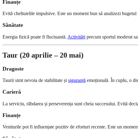
Finanțe
Evită cheltuielile impulsive. Este un moment bun să analizezi bugetul și să
Sănătate
Energia fizică poate fi fluctuantă.
Activități
precum sportul moderat sau 
Taur (20 aprilie – 20 mai)
Dragoste
Taurii simt nevoia de stabilitate și
siguranță
emoțională. În cuplu, o di
Carieră
La serviciu, răbdarea și perseverența sunt cheia succesului. Evită dec
Finanțe
Veniturile pot fi influențate pozitiv de eforturi recente. Este un mome