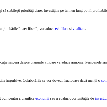
 stabilești priorități clare. Investițiile pe termen lung pot fi profitabile
plimbările în aer liber îți vor aduce
echilibru
și
vitalitate
.
scuție sinceră despre planurile viitoare va aduce armonie. Persoanele si
iziile impulsive. Colaborările se vor dovedi fructuoase dacă menții o
com
nt bun pentru a planifica
economii
sau a evalua oportunitățile de
investiți