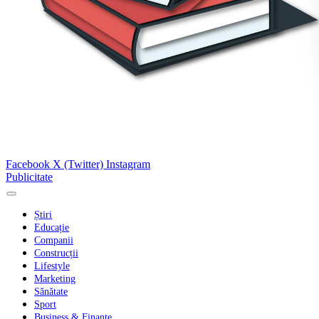
Facebook
X (Twitter)
Instagram
Publicitate
Știri
Educație
Companii
Construcții
Lifestyle
Marketing
Sănătate
Sport
Business & Finanțe