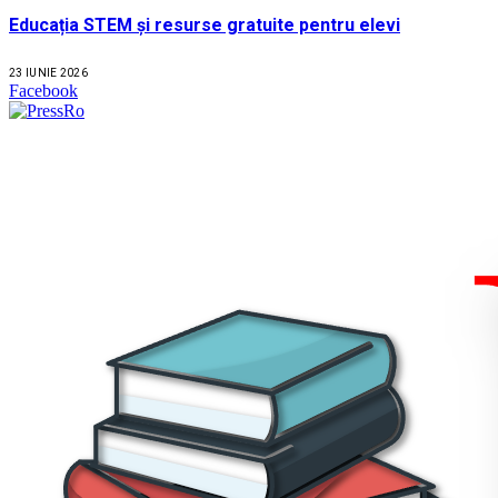
Educația STEM și resurse gratuite pentru elevi
23 IUNIE 2026
Facebook