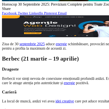
Horoscop 30 Septembrie 2025: Previziuni Complete pentru Toate Zod
Share
Facebook
Twitter
LinkedIn
Pinterest
Email
Ziua de 30
septembrie 2025
aduce
energie
schimbătoare, provocări ne
pentru a profita la maximum de această zi.
Berbec (21 martie – 19 aprilie)
Dragoste
Berbecii vor simți nevoia de conexiune emoțională profundă astăzi. Este
care le atrage atenția prin autenticitate și
energie
pozitivă.
Carieră
La locul de muncă, astăzi vei avea
idei creative
care pot aduce rezultate