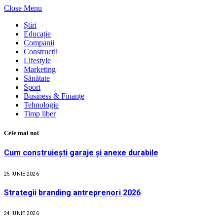
Close Menu
Știri
Educație
Companii
Construcții
Lifestyle
Marketing
Sănătate
Sport
Business & Finanțe
Tehnologie
Timp liber
Cele mai noi
Cum construiești garaje și anexe durabile
25 IUNIE 2026
Strategii branding antreprenori 2026
24 IUNIE 2026