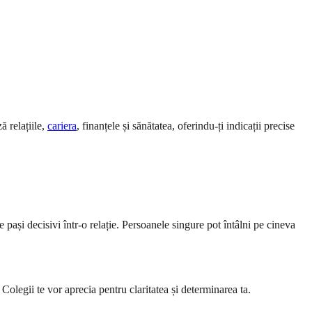
ă relațiile,
cariera
, finanțele și sănătatea, oferindu-ți indicații precise
ași decisivi într-o relație. Persoanele singure pot întâlni pe cineva
 Colegii te vor aprecia pentru claritatea și determinarea ta.