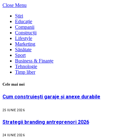
Close Menu
Știri
Educație
Companii
Construcții
Lifestyle
Marketing
Sănătate
Sport
Business & Finanțe
Tehnologie
Timp liber
Cele mai noi
Cum construiești garaje și anexe durabile
25 IUNIE 2026
Strategii branding antreprenori 2026
24 IUNIE 2026