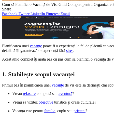
Cum să Planifici o Vacanță de Vis: Ghid Complet pentru Organizare P
Share
Facebook
Twitter
LinkedIn
Pinterest
Email
Planificarea unei
vacanțe
poate fi o experiență la fel de plăcută ca vacan
detaliată îți garantează o experiență fără
stres
.
Acest ghid complet îți arată pas cu pas cum să planifici o vacanță de vis,
1. Stabilește scopul vacanței
Primul pas în planificarea unei
vacanțe
de vis este să definești clar sco
Vreau
relaxare
completă sau
aventură
?
Vreau să vizitez
obiective
turistice și orașe culturale?
Vacanța este pentru
familie
, cuplu sau
prieteni
?