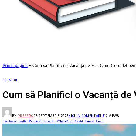
Prima pagină
»
Cum să Planifici o Vacanță de Vis: Ghid Complet pent
DRUMETII
Cum să Planifici o Vacanță de
BY
PRESSRO
28 SEPTEMBRIE 2025
NICIUN COMENTARIU
12
VIEWS
Facebook
Twitter
Pinterest
LinkedIn
WhatsApp
Reddit
Tumblr
Email