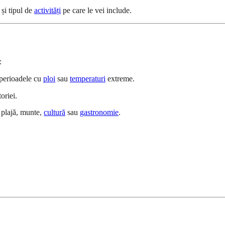
 și tipul de
activități
pe care le vei include.
:
 perioadele cu
ploi
sau
temperaturi
extreme.
oriei.
: plajă, munte,
cultură
sau
gastronomie
.