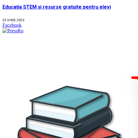
Educația STEM și resurse gratuite pentru elevi
23 IUNIE 2026
Facebook