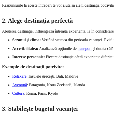
Răspunsurile la aceste întrebări te vor ajuta să alegi destinația potrivită
2. Alege destinația perfectă
Alegerea destinației influențează întreaga experiență. Ia în considerare
Sezonul și clima:
Verifică vremea din perioada vacanței. Evită
Accesibilitatea:
Analizează opțiunile de
transport
și durata călăt
Interese personale:
Fiecare destinație oferă experiențe diferite
Exemple de destinații potrivite:
Relaxare
: Insulele grecești, Bali, Maldive
Aventură
: Patagonia, Noua Zeelandă, Islanda
Cultură
: Roma, Paris, Kyoto
3. Stabilește bugetul vacanței