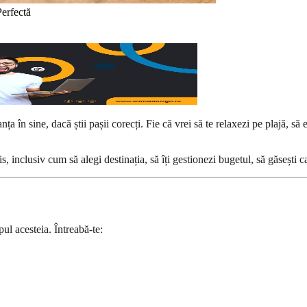
erfectă
ța în sine, dacă știi pașii corecți. Fie că vrei să te relaxezi pe plajă, să
 inclusiv cum să alegi destinația, să îți gestionezi bugetul, să găsești caza
pul acesteia. Întreabă-te: