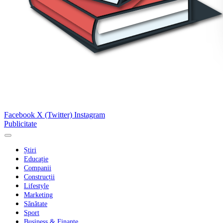
Facebook
X (Twitter)
Instagram
Publicitate
Știri
Educație
Companii
Construcții
Lifestyle
Marketing
Sănătate
Sport
Business & Finanțe