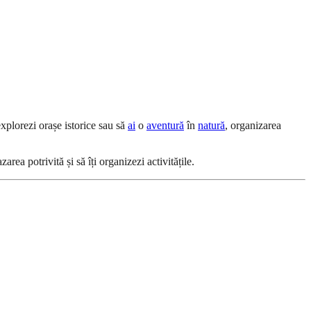
 explorezi orașe istorice sau să
ai
o
aventură
în
natură
, organizarea
rea potrivită și să îți organizezi activitățile.