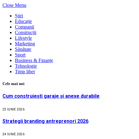
Close Menu
Știri
Educație
Companii
Construcții
Lifestyle
Marketing
Sănătate
Sport
Business & Finanțe
Tehnologie
Timp liber
Cele mai noi
Cum construiești garaje și anexe durabile
25 IUNIE 2026
Strategii branding antreprenori 2026
24 IUNIE 2026