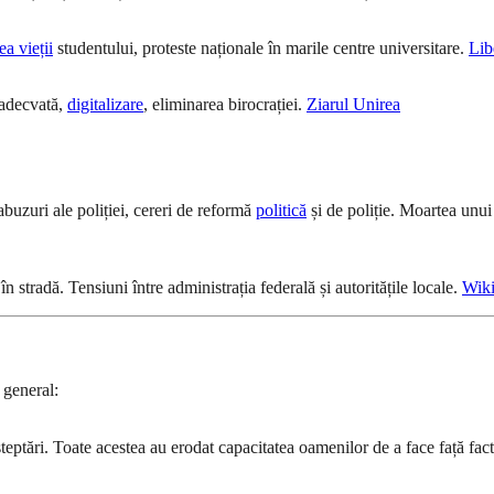
ea vieții
studentului, proteste naționale în marile centre universitare.
Lib
e adecvată,
digitalizare
, eliminarea birocrației.
Ziarul Unirea
buzuri ale poliției, cereri de reformă
politică
și de poliție. Moartea unui
n stradă. Tensiuni între administrația federală și autoritățile locale.
Wiki
 general:
eptări. Toate acestea au erodat capacitatea oamenilor de a face față factur