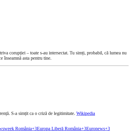
va corupției – toate s-au intersectat. Tu simți, probabil, că lumea nu
 ce înseamnă asta pentru tine.
ență. S-a simțit ca o criză de legitimitate.
Wikipedia
wsweek România
+3
Europa Liberă România
+3
Euronews
+3