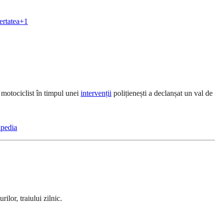
ertatea
+1
 motociclist în timpul unei
intervenții
polițienești a declanșat un val de
pedia
ilor, traiului zilnic.