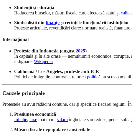
Studenții și educația
Reducerea burselor, măsuri fiscale care afectează statul și
calitat
Sindicaliștii din
finanțe
și cerințele funcționării instituțiilor
Proteste articulate, revendicări clare: normare realistă, finanțar
Internațional
Proteste din Indonesia (august
2025
)
În capitală și în alte orașe — nemulțumiri economice, corupție, a
indignare.
Wikipedia
California / Los Angeles, proteste anti-ICE
Politici de imigrație, controale, retorica
politică
au scos oamenii î
Cauzele principale
Protestele au avut rădăcini comune, dar și specifice fiecărei regiuni. În
Presiunea economică
Inflație
,
taxe
mai mari,
salarii
înghețate sau reduse, pensii sub așt
Măsuri fiscale nepopulare / austeritate