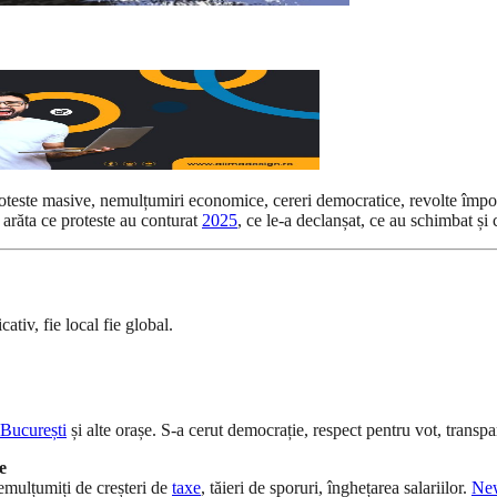
teste masive, nemulțumiri economice, cereri democratice, revolte împotri
va arăta ce proteste au conturat
2025
, ce le-a declanșat, ce au schimbat și
ativ, fie local fie global.
București
și alte orașe. S-a cerut democrație, respect pentru vot, transpar
e
 nemulțumiți de creșteri de
taxe
, tăieri de sporuri, înghețarea salariilor.
Ne