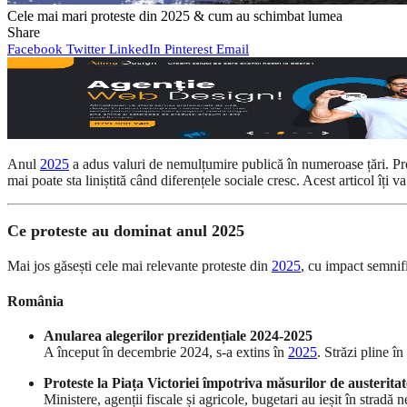
Cele mai mari proteste din 2025 & cum au schimbat lumea
Share
Facebook
Twitter
LinkedIn
Pinterest
Email
Anul
2025
a adus valuri de nemulțumire publică în numeroase țări. Pro
mai poate sta liniștită când diferențele sociale cresc. Acest articol îți 
Ce proteste au dominat anul 2025
Mai jos găsești cele mai relevante proteste din
2025
, cu impact semnific
România
Anularea alegerilor prezidențiale 2024-2025
A început în decembrie 2024, s-a extins în
2025
. Străzi pline în
Proteste la Piața Victoriei împotriva măsurilor de austeritat
Ministere, agenții fiscale și agricole, bugetari au ieșit în stradă