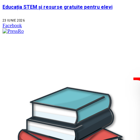
Educația STEM și resurse gratuite pentru elevi
23 IUNIE 2026
Facebook