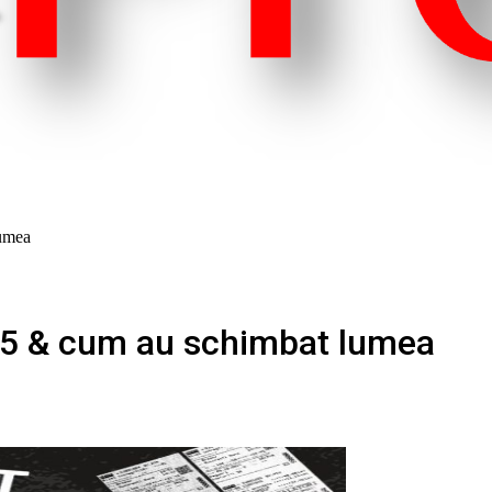
lumea
025 & cum au schimbat lumea