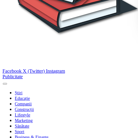
Facebook
X (Twitter)
Instagram
Publicitate
Știri
Educație
Companii
Construcții
Lifestyle
Marketing
Sănătate
Sport
Business & Finanțe