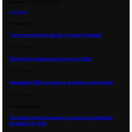
Contact:
+1-320-0123-451
Facebook
Cele mai noi
Cum construiești garaje și anexe durabile
25 IUNIE 2026
Strategii branding antreprenori 2026
24 IUNIE 2026
Educația STEM și resurse gratuite pentru elevi
23 IUNIE 2026
Cele mai populare
Strategii eficiente pentru creșterea vizibilității
brandului în 2026