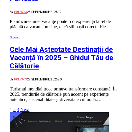
BY
PRESSRO
28 SEPTEMBRIE 2025
12
Planificarea unei vacanțe poate fi o experiență la fel de
plăcută ca vacanța în sine, dacă știi pașii corecți. Fie…
Drumetii
Cele Mai Așteptate Destinații de
Vacanță în 2025 – Ghidul Tău de
Călătorie
BY
PRESSRO
27 SEPTEMBRIE 2025
20
Turismul mondial trece printr-o transformare constantă. În
2025, trendurile de călătorie pun accent pe experiențe
autentice, sustenabilitate și diversitate culturală.…
1
2
3
Next