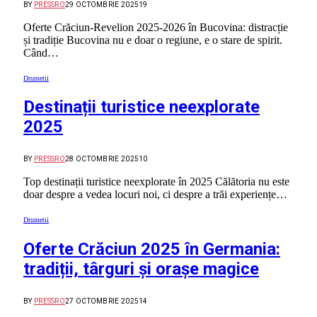
BY
PRESSRO
29 OCTOMBRIE 2025
19
Oferte Crăciun-Revelion 2025-2026 în Bucovina: distracție
și tradiție Bucovina nu e doar o regiune, e o stare de spirit.
Când…
Drumetii
Destinații turistice neexplorate
2025
BY
PRESSRO
28 OCTOMBRIE 2025
10
Top destinații turistice neexplorate în 2025 Călătoria nu este
doar despre a vedea locuri noi, ci despre a trăi experiențe…
Drumetii
Oferte Crăciun 2025 în Germania:
tradiții, târguri și orașe magice
BY
PRESSRO
27 OCTOMBRIE 2025
14