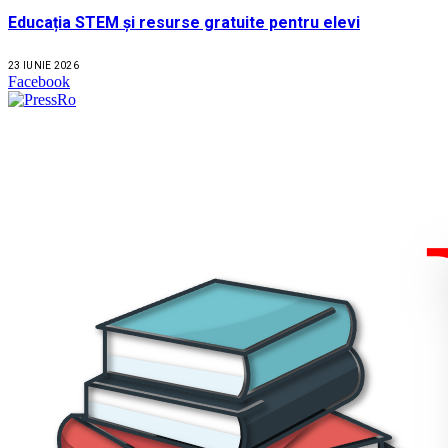
Educația STEM și resurse gratuite pentru elevi
23 IUNIE 2026
Facebook