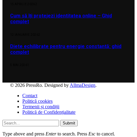
15 APRILIE 2026
2
Cum să îți protejezi identitatea online – Ghid
complet
12 IANUARIE 2026
2
Diete echilibrate pentru energie constantă: ghid
complet
5 MAI 2026
1
© 2026 PressRo. Designed by
AllmaDesign
.
Contact
Politică cookies
Termenii și condiții
Politică de Confidențialitate
Submit
Type above and press
Enter
to search. Press
Esc
to cancel.