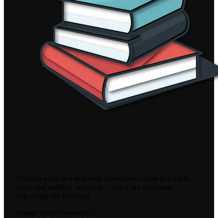
PressRo oferă știri naționale actualizate, rapide și corecte,
acoperind politică, economie, cultură și evenimente
importante din România.
Email:
office@pressro.ro