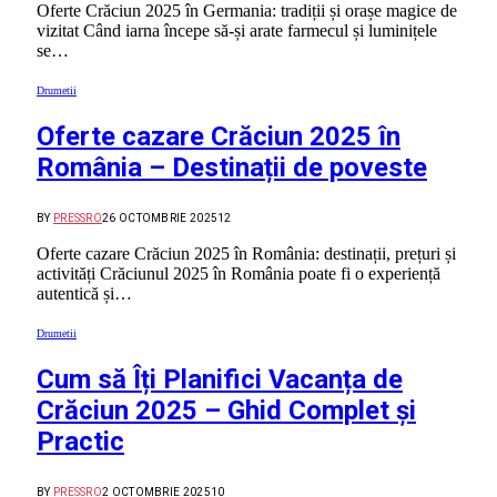
Oferte Crăciun 2025 în Germania: tradiții și orașe magice de
vizitat Când iarna începe să-și arate farmecul și luminițele
se…
Drumetii
Oferte cazare Crăciun 2025 în
România – Destinații de poveste
BY
PRESSRO
26 OCTOMBRIE 2025
12
Oferte cazare Crăciun 2025 în România: destinații, prețuri și
activități Crăciunul 2025 în România poate fi o experiență
autentică și…
Drumetii
Cum să Îți Planifici Vacanța de
Crăciun 2025 – Ghid Complet și
Practic
BY
PRESSRO
2 OCTOMBRIE 2025
10