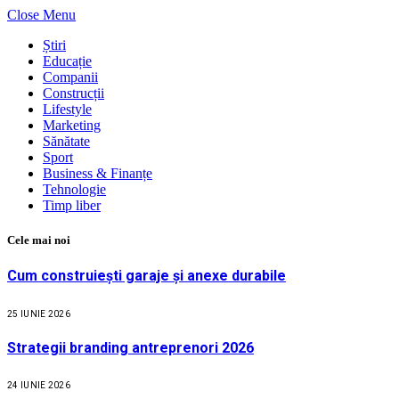
Close Menu
Știri
Educație
Companii
Construcții
Lifestyle
Marketing
Sănătate
Sport
Business & Finanțe
Tehnologie
Timp liber
Cele mai noi
Cum construiești garaje și anexe durabile
25 IUNIE 2026
Strategii branding antreprenori 2026
24 IUNIE 2026