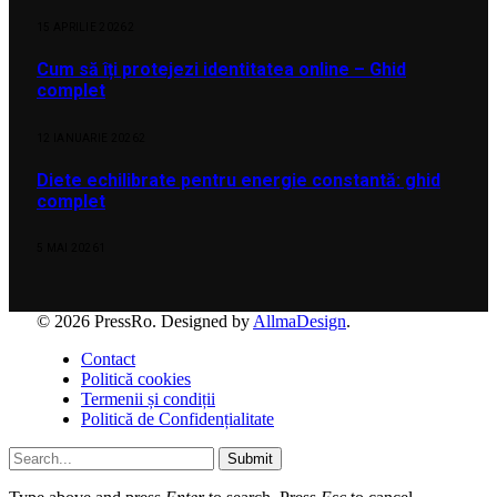
15 APRILIE 2026
2
Cum să îți protejezi identitatea online – Ghid
complet
12 IANUARIE 2026
2
Diete echilibrate pentru energie constantă: ghid
complet
5 MAI 2026
1
© 2026 PressRo. Designed by
AllmaDesign
.
Contact
Politică cookies
Termenii și condiții
Politică de Confidențialitate
Submit