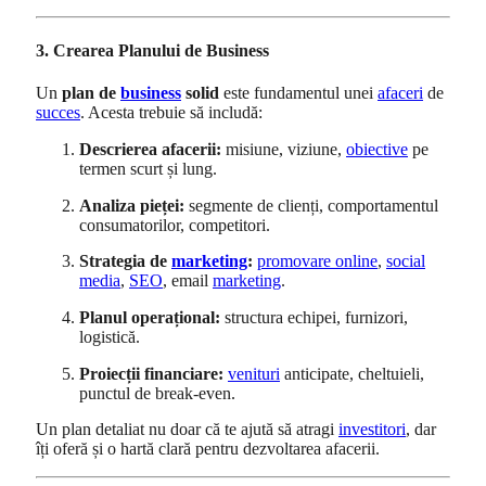
3. Crearea Planului de Business
Un
plan de
business
solid
este fundamentul unei
afaceri
de
succes
. Acesta trebuie să includă:
Descrierea afacerii:
misiune, viziune,
obiective
pe
termen scurt și lung.
Analiza pieței:
segmente de clienți, comportamentul
consumatorilor, competitori.
Strategia de
marketing
:
promovare online
,
social
media
,
SEO
, email
marketing
.
Planul operațional:
structura echipei, furnizori,
logistică.
Proiecții financiare:
venituri
anticipate, cheltuieli,
punctul de break-even.
Un plan detaliat nu doar că te ajută să atragi
investitori
, dar
îți oferă și o hartă clară pentru dezvoltarea afacerii.