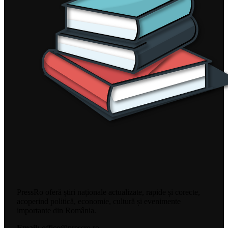
PressRo oferă știri naționale actualizate, rapide și corecte,
acoperind politică, economie, cultură și evenimente
importante din România.
Email:
office@pressro.ro