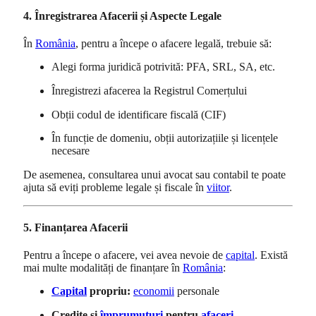
4. Înregistrarea Afacerii și Aspecte Legale
În
România
, pentru a începe o afacere legală, trebuie să:
Alegi forma juridică potrivită: PFA, SRL, SA, etc.
Înregistrezi afacerea la Registrul Comerțului
Obții codul de identificare fiscală (CIF)
În funcție de domeniu, obții autorizațiile și licențele
necesare
De asemenea, consultarea unui avocat sau contabil te poate
ajuta să eviți probleme legale și fiscale în
viitor
.
5. Finanțarea Afacerii
Pentru a începe o afacere, vei avea nevoie de
capital
. Există
mai multe modalități de finanțare în
România
:
Capital
propriu:
economii
personale
Credite și
împrumuturi
pentru
afaceri