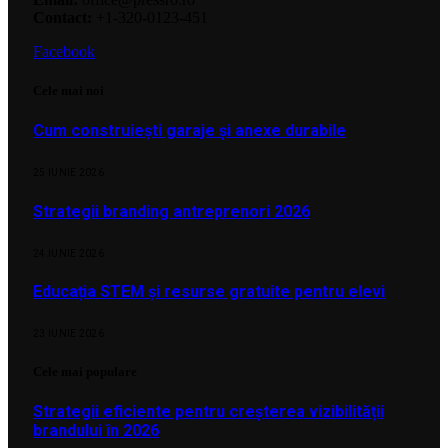
Contact:
+1-320-0123-451
Facebook
Cele mai noi
Cum construiești garaje și anexe durabile
25 IUNIE 2026
Strategii branding antreprenori 2026
24 IUNIE 2026
Educația STEM și resurse gratuite pentru elevi
23 IUNIE 2026
Cele mai populare
Strategii eficiente pentru creșterea vizibilității
brandului în 2026