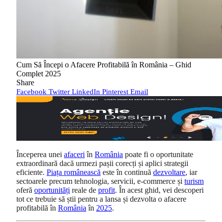
Cum Să Începi o Afacere Profitabilă în România – Ghid
Complet 2025
Share
Facebook
Twitter
LinkedIn
Pinterest
Email
Începerea unei
afaceri
în
România
poate fi o oportunitate
extraordinară dacă urmezi pașii corecți și aplici strategii
eficiente.
Piața românească
este în continuă
dezvoltare
, iar
sectoarele precum tehnologia, servicii, e-commerce și
turism
oferă
oportunități
reale de
profit
. În acest ghid, vei descoperi
tot ce trebuie să știi pentru a lansa și dezvolta o afacere
profitabilă în
România
în
2025
.