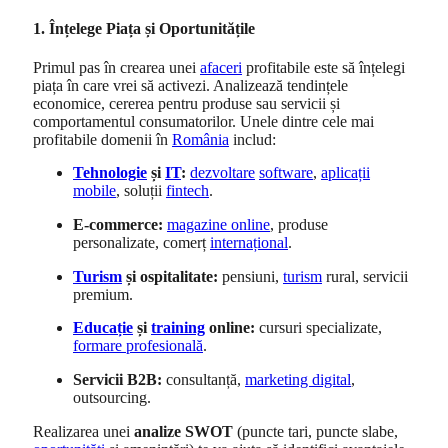
1. Înțelege Piața și Oportunitățile
Primul pas în crearea unei
afaceri
profitabile este să înțelegi
piața în care vrei să activezi. Analizează tendințele
economice, cererea pentru produse sau servicii și
comportamentul consumatorilor. Unele dintre cele mai
profitabile domenii în
România
includ:
Tehnologie
și
IT
:
dezvoltare
software
,
aplicații
mobile
, soluții
fintech
.
E-commerce:
magazine online
, produse
personalizate, comerț
internațional
.
Turism
și ospitalitate:
pensiuni,
turism
rural, servicii
premium.
Educație
și
training
online:
cursuri specializate,
formare profesională
.
Servicii B2B:
consultanță,
marketing digital
,
outsourcing.
Realizarea unei
analize SWOT
(puncte tari, puncte slabe,