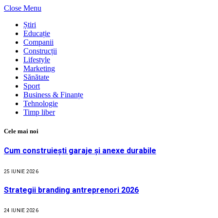
Close Menu
Știri
Educație
Companii
Construcții
Lifestyle
Marketing
Sănătate
Sport
Business & Finanțe
Tehnologie
Timp liber
Cele mai noi
Cum construiești garaje și anexe durabile
25 IUNIE 2026
Strategii branding antreprenori 2026
24 IUNIE 2026