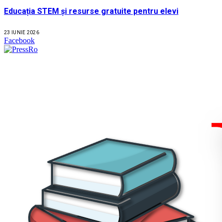
Educația STEM și resurse gratuite pentru elevi
23 IUNIE 2026
Facebook