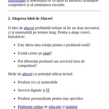
oportunități
și amenințări) te va ajuta să identifici avantajele
competitive și să minimizezi riscurile.
2. Alegerea Ideii de Afaceri
O idee de
afaceri
profitabilă trebuie să fie nu doar inovativă,
ci și sustenabilă pe termen lung. Pentru a alege corect,
întreabă-te:
Este ideea mea soluția pentru o problemă reală?
Există cerere pe
piață
?
Pot diferenția produsul sau serviciul meu de
competitori?
Ideile de
afaceri
cu potențial ridicat includ:
Produse eco și sustenabile
Servicii digitale și
IT
Produse personalizate pentru nișe specifice
Platforme online
de
educație
și
training