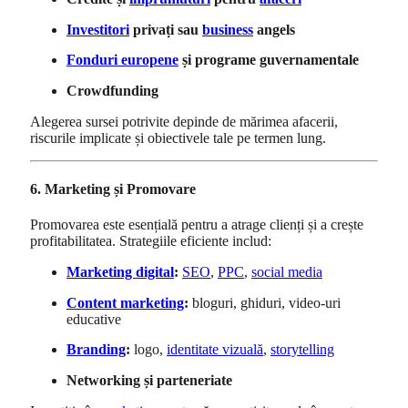
Investitori
privați sau
business
angels
Fonduri europene
și programe guvernamentale
Crowdfunding
Alegerea sursei potrivite depinde de mărimea afacerii,
riscurile implicate și obiectivele tale pe termen lung.
6. Marketing și Promovare
Promovarea este esențială pentru a atrage clienți și a crește
profitabilitatea. Strategiile eficiente includ:
Marketing digital
:
SEO
,
PPC
,
social media
Content marketing
:
bloguri, ghiduri, video-uri
educative
Branding
:
logo,
identitate vizuală
,
storytelling
Networking și parteneriate