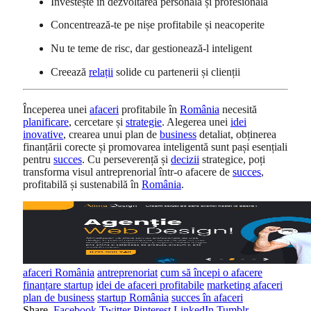
Investește în dezvoltarea personală și profesională
Concentrează-te pe nișe profitabile și neacoperite
Nu te teme de risc, dar gestionează-l inteligent
Creează
relații
solide cu partenerii și clienții
Începerea unei
afaceri
profitabile în
România
necesită
planificare
, cercetare și
strategie
. Alegerea unei
idei
inovative
, crearea unui plan de
business
detaliat, obținerea
finanțării corecte și promovarea inteligentă sunt pași esențiali
pentru
succes
. Cu perseverență și
decizii
strategice, poți
transforma visul antreprenorial într-o afacere de
succes
,
profitabilă și sustenabilă în
România
.
afaceri România
antreprenoriat
cum să începi o afacere
finanțare startup
idei de afaceri profitabile
marketing afaceri
plan de business
startup România
succes în afaceri
Share.
Facebook
Twitter
Pinterest
LinkedIn
Tumblr