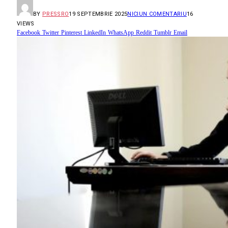
BY
PRESSRO
19 SEPTEMBRIE 2025
NICIUN COMENTARIU
16
VIEWS
Facebook
Twitter
Pinterest
LinkedIn
WhatsApp
Reddit
Tumblr
Email