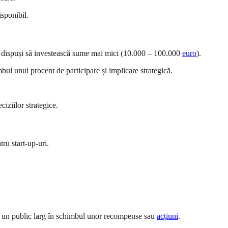
isponibil.
, dispuși să investească sume mai mici (10.000 – 100.000
euro
).
ul unui procent de participare și implicare strategică.
iziilor strategice.
ntru start-up-uri.
.
a un public larg în schimbul unor recompense sau
acțiuni
.