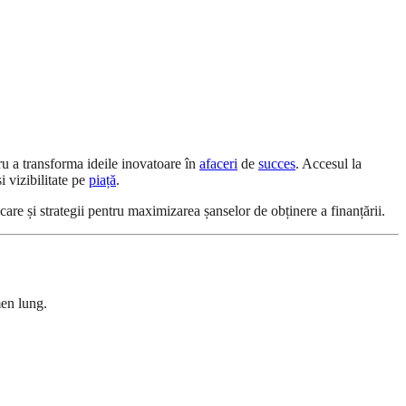
ru a transforma ideile inovatoare în
afaceri
de
succes
. Accesul la
i vizibilitate pe
piață
.
are și strategii pentru maximizarea șanselor de obținere a finanțării.
men lung.