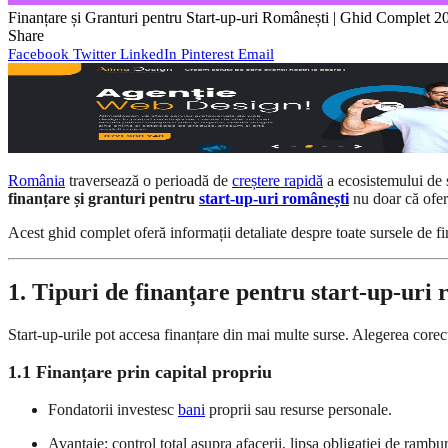
Finanțare și Granturi pentru Start-up-uri Românești | Ghid Complet 2
Share
Facebook
Twitter
LinkedIn
Pinterest
Email
România
traversează o perioadă de
creștere rapidă
a ecosistemului de s
finanțare și granturi pentru
start-up-uri românești
nu doar că oferă
Acest ghid complet oferă informații detaliate despre toate sursele de fi
1. Tipuri de finanțare pentru start-up-uri
Start-up-urile pot accesa finanțare din mai multe surse. Alegerea core
1.1 Finanțare prin capital propriu
Fondatorii investesc
bani
proprii sau resurse personale.
Avantaje: control total asupra afacerii, lipsa obligației de rambu