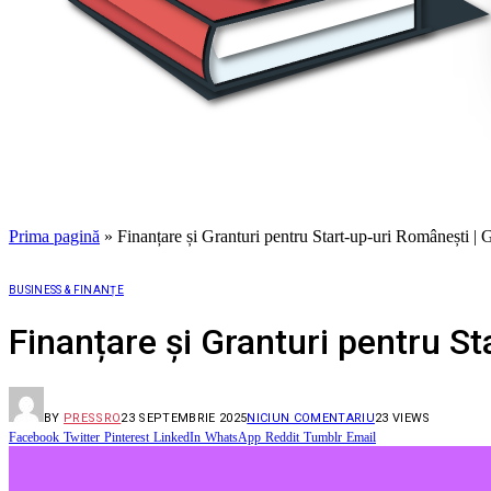
Prima pagină
»
Finanțare și Granturi pentru Start-up-uri Românești 
BUSINESS & FINANȚE
Finanțare și Granturi pentru S
BY
PRESSRO
23 SEPTEMBRIE 2025
NICIUN COMENTARIU
23
VIEWS
Facebook
Twitter
Pinterest
LinkedIn
WhatsApp
Reddit
Tumblr
Email