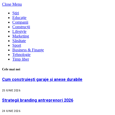
Close Menu
Știri
Educație
Companii
Construcții
Lifestyle
Marketing
Sănătate
Sport
Business & Finanțe
Tehnologie
Timp liber
Cele mai noi
Cum construiești garaje și anexe durabile
25 IUNIE 2026
Strategii branding antreprenori 2026
24 IUNIE 2026