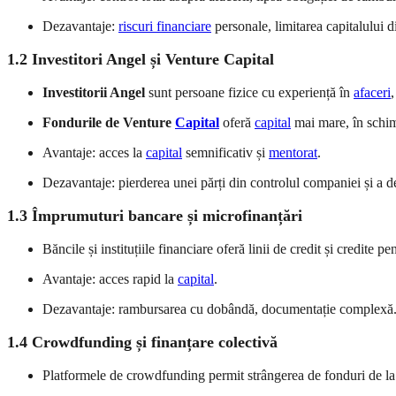
Dezavantaje:
riscuri financiare
personale, limitarea capitalului d
1.2 Investitori Angel și Venture Capital
Investitorii Angel
sunt persoane fizice cu experiență în
afaceri
Fondurile de Venture
Capital
oferă
capital
mai mare, în schimb
Avantaje: acces la
capital
semnificativ și
mentorat
.
Dezavantaje: pierderea unei părți din controlul companiei și a dec
1.3 Împrumuturi bancare și microfinanțări
Băncile și instituțiile financiare oferă linii de credit și credite pe
Avantaje: acces rapid la
capital
.
Dezavantaje: rambursarea cu dobândă, documentație complexă
1.4 Crowdfunding și finanțare colectivă
Platformele de crowdfunding permit strângerea de fonduri de l