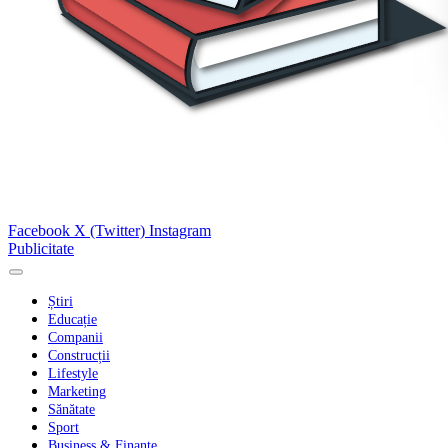
Facebook
X (Twitter)
Instagram
Publicitate
Știri
Educație
Companii
Construcții
Lifestyle
Marketing
Sănătate
Sport
Business & Finanțe