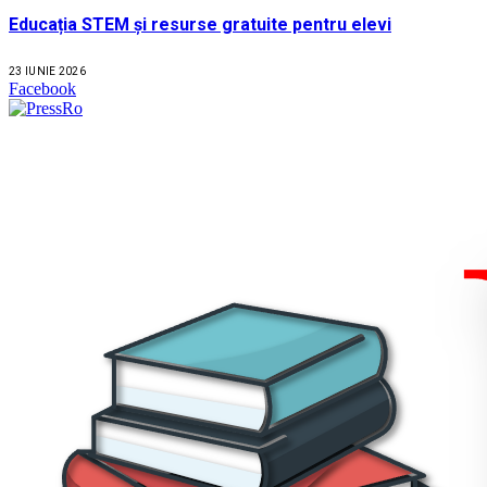
Educația STEM și resurse gratuite pentru elevi
23 IUNIE 2026
Facebook