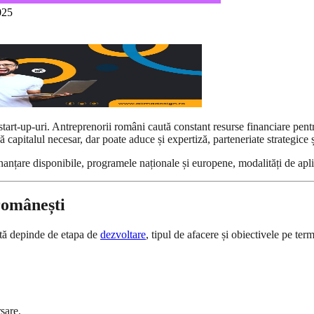
025
tart-up-uri. Antreprenorii români caută constant resurse financiare pent
 capitalul necesar, dar poate aduce și expertiză, parteneriate strategice ș
nanțare disponibile, programele naționale și europene, modalități de aplic
 românești
ctă depinde de etapa de
dezvoltare
, tipul de afacere și obiectivele pe ter
rsare.