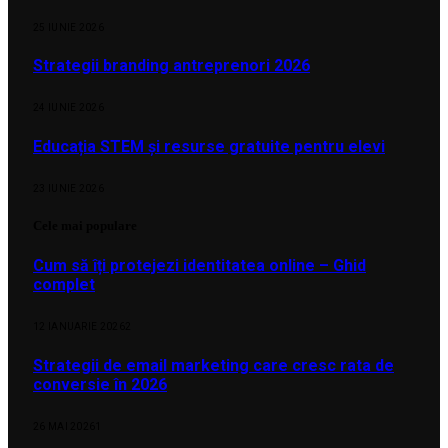
25 IUNIE 2026
Strategii branding antreprenori 2026
24 IUNIE 2026
Educația STEM și resurse gratuite pentru elevi
23 IUNIE 2026
Cele mai populare
Cum să îți protejezi identitatea online – Ghid
complet
12 IANUARIE 2026
2
Strategii de email marketing care cresc rata de
conversie în 2026
26 MAI 2026
1