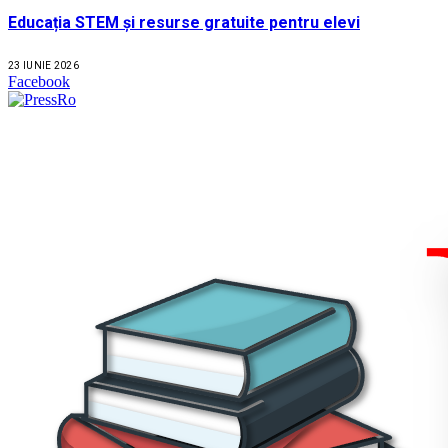
Educația STEM și resurse gratuite pentru elevi
23 IUNIE 2026
Facebook