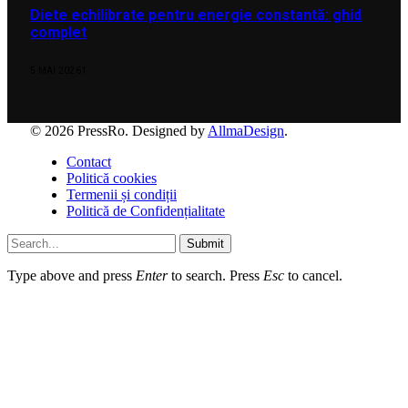
Diete echilibrate pentru energie constantă: ghid
complet
5 MAI 2026
1
© 2026 PressRo. Designed by
AllmaDesign
.
Contact
Politică cookies
Termenii și condiții
Politică de Confidențialitate
Submit
Type above and press
Enter
to search. Press
Esc
to cancel.