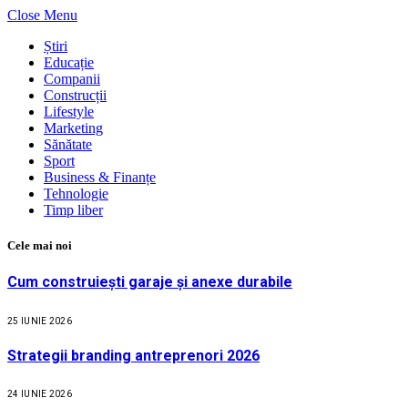
Close Menu
Știri
Educație
Companii
Construcții
Lifestyle
Marketing
Sănătate
Sport
Business & Finanțe
Tehnologie
Timp liber
Cele mai noi
Cum construiești garaje și anexe durabile
25 IUNIE 2026
Strategii branding antreprenori 2026
24 IUNIE 2026