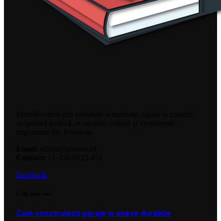
PressRo oferă știri naționale actualizate, rapide și corecte,
acoperind politică, economie, cultură și evenimente
importante din România.
Email:
office@pressro.ro
Contact:
+1-320-0123-451
Facebook
Cele mai noi
Cum construiești garaje și anexe durabile