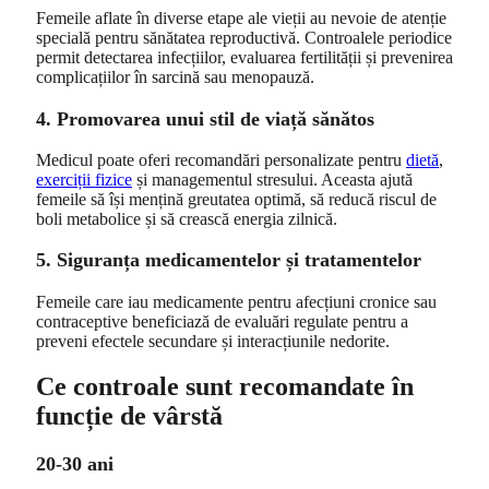
Femeile aflate în diverse etape ale vieții au nevoie de atenție
specială pentru sănătatea reproductivă. Controalele periodice
permit detectarea infecțiilor, evaluarea fertilității și prevenirea
complicațiilor în sarcină sau menopauză.
4. Promovarea unui stil de viață sănătos
Medicul poate oferi recomandări personalizate pentru
dietă
,
exerciții fizice
și managementul stresului. Aceasta ajută
femeile să își mențină greutatea optimă, să reducă riscul de
boli metabolice și să crească energia zilnică.
5. Siguranța medicamentelor și tratamentelor
Femeile care iau medicamente pentru afecțiuni cronice sau
contraceptive beneficiază de evaluări regulate pentru a
preveni efectele secundare și interacțiunile nedorite.
Ce controale sunt recomandate în
funcție de vârstă
20-30 ani