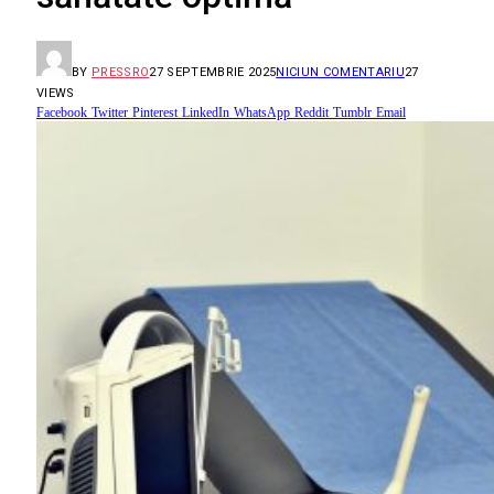
BY
PRESSRO
27 SEPTEMBRIE 2025
NICIUN COMENTARIU
27
VIEWS
Facebook
Twitter
Pinterest
LinkedIn
WhatsApp
Reddit
Tumblr
Email