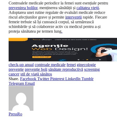
Controalele medicale periodice la femei sunt esențiale pentru
prevenirea bolilor
, menținerea sănătății și
calitatea vieții
.
Adoptarea unei rutine regulate de evaluări medicale reduce
riscul afecțiunilor grave și permite
intervenții
rapide. Fiecare
femeie trebuie să își cunoască corpul, să urmărească
schimbările și să colaboreze activ cu medicul pentru a-și
proteja sănătatea pe termen lung
.
check-up anual
controale medicale
femei
ginecologie
prevenție
prevenție boli
sănătate reproductivă
screening
cancer
stil de viață sănătos
Share.
Facebook
Twitter
Pinterest
LinkedIn
Tumblr
Telegram
Email
PressRo