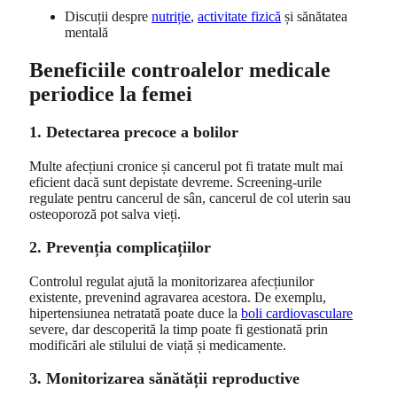
Discuții despre
nutriție
,
activitate fizică
și sănătatea
mentală
Beneficiile controalelor medicale
periodice la femei
1. Detectarea precoce a bolilor
Multe afecțiuni cronice și cancerul pot fi tratate mult mai
eficient dacă sunt depistate devreme. Screening-urile
regulate pentru cancerul de sân, cancerul de col uterin sau
osteoporoză pot salva vieți.
2. Prevenția complicațiilor
Controlul regulat ajută la monitorizarea afecțiunilor
existente, prevenind agravarea acestora. De exemplu,
hipertensiunea netratată poate duce la
boli cardiovasculare
severe, dar descoperită la timp poate fi gestionată prin
modificări ale stilului de viață și medicamente.
3. Monitorizarea sănătății reproductive