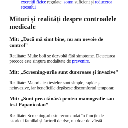
exerciții fizice
regulate,
somn
suficient și
reducerea
stresului
Mituri și realități despre controalele
medicale
Mit: „Dacă mă simt bine, nu am nevoie de
control”
Realitate: Multe boli se dezvoltă fără simptome. Detectarea
precoce este singura modalitate de
prevenire
.
Mit: „Screening-urile sunt dureroase și invazive”
Realitate: Majoritatea testelor sunt simple, rapide și
neinvazive, iar beneficiile depășesc discomfortul temporar.
Mit: „Sunt prea tânără pentru mamografie sau
test Papanicolau”
Realitate: Screening-ul este recomandat în funcție de
istoricul familial și factorii de risc, nu doar de vârstă.