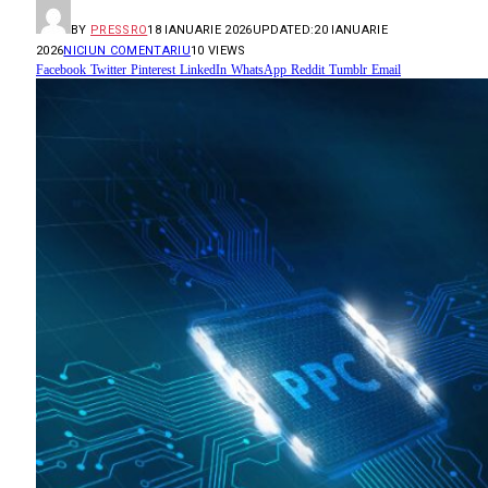
BY
PRESSRO
18 IANUARIE 2026
UPDATED:
20 IANUARIE
2026
NICIUN COMENTARIU
10
VIEWS
Facebook
Twitter
Pinterest
LinkedIn
WhatsApp
Reddit
Tumblr
Email