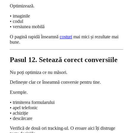
Optimizează.
• imaginile
• codul
• versiunea mobilă
O pagină rapidă înseamnă
costuri
mai mici și rezultate mai
bune.
Pasul 12. Setează corect conversiile
Nu poți optimiza ce nu măsori.
Definește clar ce înseamnă conversie pentru tine.
Exemple.
• trimiterea formularului
• apel telefonic
• achiziție
• descărcare
Verifică de două ori tracking-ul. O eroare aici îți distruge