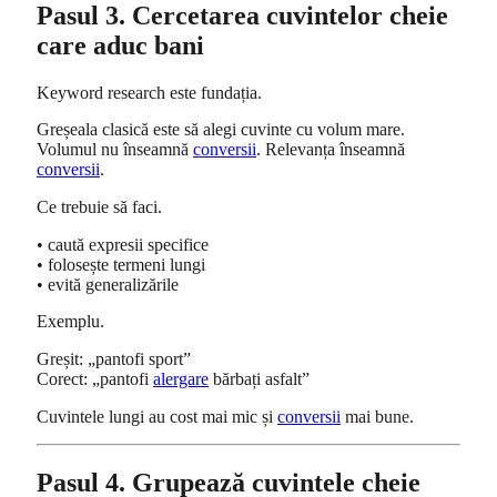
Pasul 3. Cercetarea cuvintelor cheie
care aduc bani
Keyword research este fundația.
Greșeala clasică este să alegi cuvinte cu volum mare.
Volumul nu înseamnă
conversii
. Relevanța înseamnă
conversii
.
Ce trebuie să faci.
• caută expresii specifice
• folosește termeni lungi
• evită generalizările
Exemplu.
Greșit: „pantofi sport”
Corect: „pantofi
alergare
bărbați asfalt”
Cuvintele lungi au cost mai mic și
conversii
mai bune.
Pasul 4. Grupează cuvintele cheie