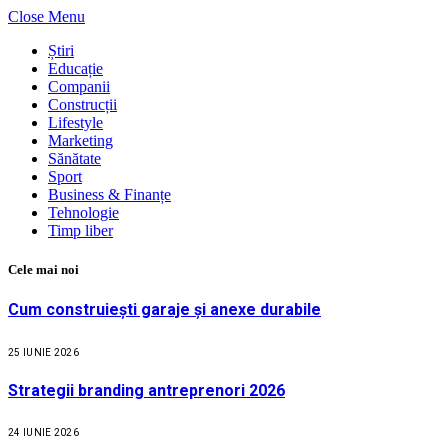
Close Menu
Știri
Educație
Companii
Construcții
Lifestyle
Marketing
Sănătate
Sport
Business & Finanțe
Tehnologie
Timp liber
Cele mai noi
Cum construiești garaje și anexe durabile
25 IUNIE 2026
Strategii branding antreprenori 2026
24 IUNIE 2026