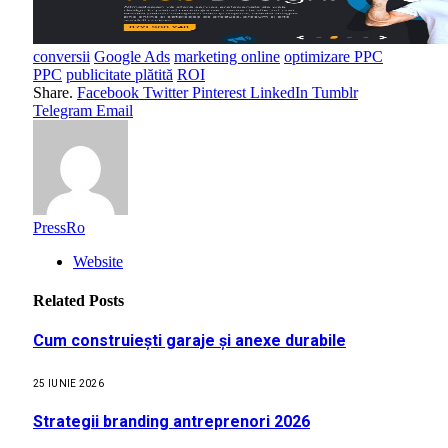
conversii
Google Ads
marketing online
optimizare PPC
PPC
publicitate plătită
ROI
Share.
Facebook
Twitter
Pinterest
LinkedIn
Tumblr
Telegram
Email
PressRo
Website
Related
Posts
Cum construiești garaje și anexe durabile
25 IUNIE 2026
Strategii branding antreprenori 2026