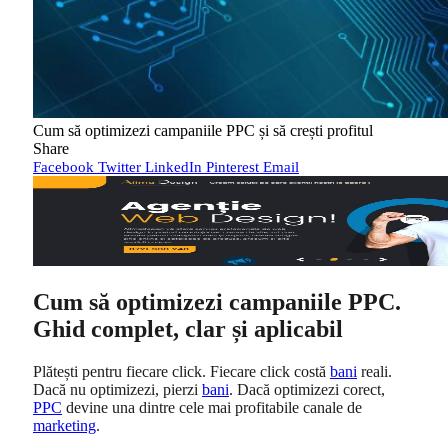
Cum să optimizezi campaniile PPC și să crești profitul
Share
Facebook
Twitter
LinkedIn
Pinterest
Email
Cum să optimizezi campaniile PPC.
Ghid complet, clar și aplicabil
Plătești pentru fiecare click. Fiecare click costă
bani
reali.
Dacă nu optimizezi, pierzi
bani
. Dacă optimizezi corect,
PPC
devine una dintre cele mai profitabile canale de
marketing
.