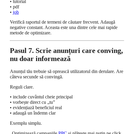
• tutorial
• pdf
•
job
Verifică raportul de termeni de căutare frecvent. Adaugă
negative constant. Aceasta este una dintre cele mai rapide
metode de optimizare.
Pasul 7. Scrie anunțuri care conving,
nu doar informează
Anunțul tău trebuie să oprească utilizatorul din derulare. Are
câteva secunde să convingă.
Reguli clare.
• include cuvântul cheie principal
• vorbește direct cu „tu”
• evidențiază beneficiul real
• adaugă un îndemn clar
Exemplu simplu.
„Optimizează campaniile
PPC
și plătește mai puțin pe click.