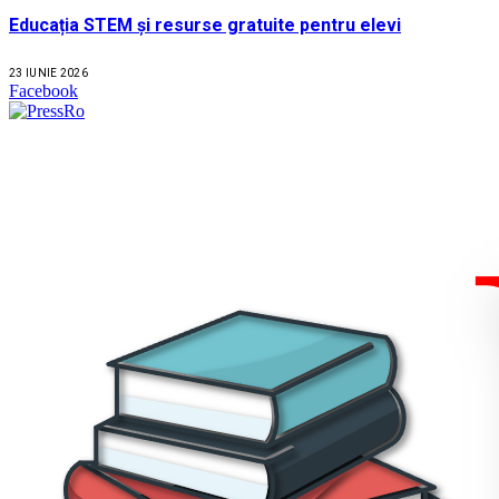
Educația STEM și resurse gratuite pentru elevi
23 IUNIE 2026
Facebook