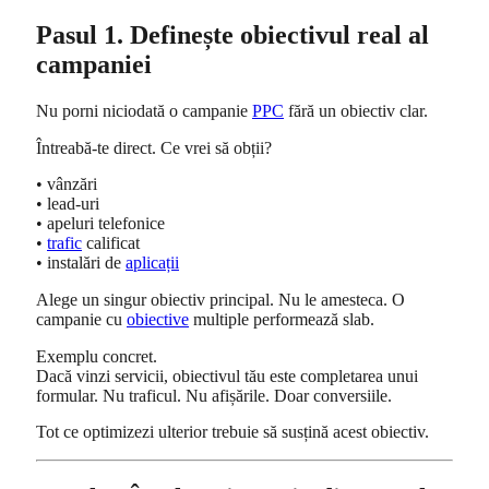
Pasul 1. Definește obiectivul real al
campaniei
Nu porni niciodată o campanie
PPC
fără un obiectiv clar.
Întreabă-te direct. Ce vrei să obții?
• vânzări
• lead-uri
• apeluri telefonice
•
trafic
calificat
• instalări de
aplicații
Alege un singur obiectiv principal. Nu le amesteca. O
campanie cu
obiective
multiple performează slab.
Exemplu concret.
Dacă vinzi servicii, obiectivul tău este completarea unui
formular. Nu traficul. Nu afișările. Doar conversiile.
Tot ce optimizezi ulterior trebuie să susțină acest obiectiv.