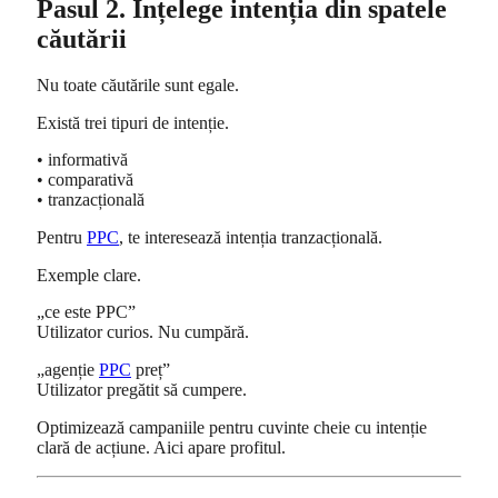
Pasul 2. Înțelege intenția din spatele
căutării
Nu toate căutările sunt egale.
Există trei tipuri de intenție.
• informativă
• comparativă
• tranzacțională
Pentru
PPC
, te interesează intenția tranzacțională.
Exemple clare.
„ce este PPC”
Utilizator curios. Nu cumpără.
„agenție
PPC
preț”
Utilizator pregătit să cumpere.
Optimizează campaniile pentru cuvinte cheie cu intenție
clară de acțiune. Aici apare profitul.