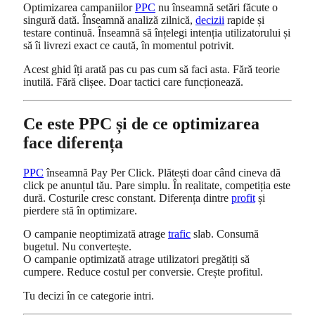
Optimizarea campaniilor
PPC
nu înseamnă setări făcute o
singură dată. Înseamnă analiză zilnică,
decizii
rapide și
testare continuă. Înseamnă să înțelegi intenția utilizatorului și
să îi livrezi exact ce caută, în momentul potrivit.
Acest ghid îți arată pas cu pas cum să faci asta. Fără teorie
inutilă. Fără clișee. Doar tactici care funcționează.
Ce este PPC și de ce optimizarea
face diferența
PPC
înseamnă Pay Per Click. Plătești doar când cineva dă
click pe anunțul tău. Pare simplu. În realitate, competiția este
dură. Costurile cresc constant. Diferența dintre
profit
și
pierdere stă în optimizare.
O campanie neoptimizată atrage
trafic
slab. Consumă
bugetul. Nu convertește.
O campanie optimizată atrage utilizatori pregătiți să
cumpere. Reduce costul per conversie. Crește profitul.
Tu decizi în ce categorie intri.