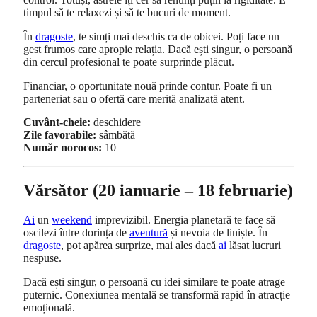
timpul să te relaxezi și să te bucuri de moment.
În
dragoste
, te simți mai deschis ca de obicei. Poți face un
gest frumos care apropie relația. Dacă ești singur, o persoană
din cercul profesional te poate surprinde plăcut.
Financiar, o oportunitate nouă prinde contur. Poate fi un
parteneriat sau o ofertă care merită analizată atent.
Cuvânt-cheie:
deschidere
Zile favorabile:
sâmbătă
Număr norocos:
10
Vărsător (20 ianuarie – 18 februarie)
Ai
un
weekend
imprevizibil. Energia planetară te face să
oscilezi între dorința de
aventură
și nevoia de liniște. În
dragoste
, pot apărea surprize, mai ales dacă
ai
lăsat lucruri
nespuse.
Dacă ești singur, o persoană cu idei similare te poate atrage
puternic. Conexiunea mentală se transformă rapid în atracție
emoțională.