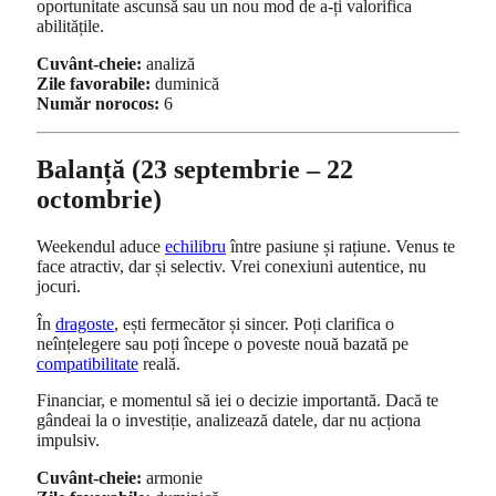
oportunitate ascunsă sau un nou mod de a-ți valorifica
abilitățile.
Cuvânt-cheie:
analiză
Zile favorabile:
duminică
Număr norocos:
6
Balanță (23 septembrie – 22
octombrie)
Weekendul aduce
echilibru
între pasiune și rațiune. Venus te
face atractiv, dar și selectiv. Vrei conexiuni autentice, nu
jocuri.
În
dragoste
, ești fermecător și sincer. Poți clarifica o
neînțelegere sau poți începe o poveste nouă bazată pe
compatibilitate
reală.
Financiar, e momentul să iei o decizie importantă. Dacă te
gândeai la o investiție, analizează datele, dar nu acționa
impulsiv.
Cuvânt-cheie:
armonie