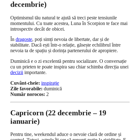
decembrie)
Optimismul tău natural te ajută să treci peste tensiunile
momentului. Cu toate acestea, Luna în Scorpion te face mai
introspectiv decât de obicei.
În
dragoste
, poți simți nevoia de libertate, dar și de
stabilitate. Dacă ești într-o relație, găsește echilibrul între
nevoia ta de spațiu și dorința partenerului de apropiere.
Duminică e o zi excelentă pentru socializare. O conversație
cu un prieten te poate inspira sau chiar schimba direcția unei
decizii
importante.
Cuvânt-cheie:
inspirație
Zile favorabile:
duminică
Număr norocos:
2
Capricorn (22 decembrie – 19
ianuarie)
Pentru tine, weekendul aduce o nevoie clară de ordine și
control. Totuși, astrele îți cer să renunți puțin la rigiditate. E