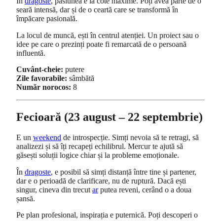
În
dragoste
, pasiunea e la cote maxime. Poți avea parte de o
seară intensă, dar și de o ceartă care se transformă în
împăcare pasională.
La locul de muncă, ești în centrul atenției. Un proiect sau o
idee pe care o prezinți poate fi remarcată de o persoană
influentă.
Cuvânt-cheie:
putere
Zile favorabile:
sâmbătă
Număr norocos:
8
Fecioară (23 august – 22 septembrie)
E un
weekend
de introspecție. Simți nevoia să te retragi, să
analizezi și să îți recapeți echilibrul. Mercur te ajută să
găsești soluții logice chiar și la probleme emoționale.
În
dragoste
, e posibil să simți distanță între tine și partener,
dar e o perioadă de clarificare, nu de ruptură. Dacă ești
singur, cineva din trecut
ar
putea reveni, cerând o a doua
șansă.
Pe plan profesional, inspirația e puternică. Poți descoperi o