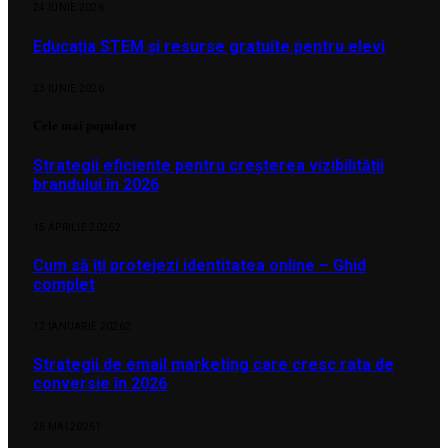
24 IUNIE 2026
Educația STEM și resurse gratuite pentru elevi
23 IUNIE 2026
Cele mai populare
Strategii eficiente pentru creșterea vizibilității
brandului în 2026
15 APRILIE 2026
2
Cum să îți protejezi identitatea online – Ghid
complet
12 IANUARIE 2026
2
Strategii de email marketing care cresc rata de
conversie în 2026
26 MAI 2026
1