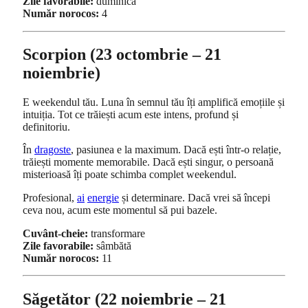
Zile favorabile:
duminică
Număr norocos:
4
Scorpion (23 octombrie – 21
noiembrie)
E weekendul tău. Luna în semnul tău îți amplifică emoțiile și
intuiția. Tot ce trăiești acum este intens, profund și
definitoriu.
În
dragoste
, pasiunea e la maximum. Dacă ești într-o relație,
trăiești momente memorabile. Dacă ești singur, o persoană
misterioasă îți poate schimba complet weekendul.
Profesional,
ai
energie
și determinare. Dacă vrei să începi
ceva nou, acum este momentul să pui bazele.
Cuvânt-cheie:
transformare
Zile favorabile:
sâmbătă
Număr norocos:
11
Săgetător (22 noiembrie – 21