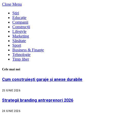
Close Menu
Știri
Educație
Companii
Construcții
Lifestyle
Marketing
Sănătate
Sport
Business & Finanțe
Tehnologie
Timp liber
Cele mai noi
Cum construiești garaje și anexe durabile
25 IUNIE 2026
Strategii branding antreprenori 2026
24 IUNIE 2026