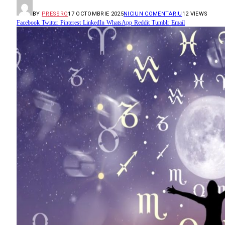
BY
PRESSRO
17 OCTOMBRIE 2025
NICIUN COMENTARIU
12
VIEWS
Facebook
Twitter
Pinterest
LinkedIn
WhatsApp
Reddit
Tumblr
Email