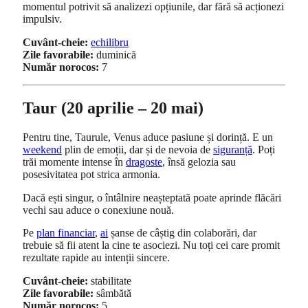
momentul potrivit să analizezi opțiunile, dar fără să acționezi
impulsiv.
Cuvânt-cheie:
echilibru
Zile favorabile:
duminică
Număr norocos:
7
Taur (20 aprilie – 20 mai)
Pentru tine, Taurule, Venus aduce pasiune și dorință. E un
weekend
plin de emoții, dar și de nevoia de
siguranță
. Poți
trăi momente intense în
dragoste
, însă gelozia sau
posesivitatea pot strica armonia.
Dacă ești singur, o întâlnire neașteptată poate aprinde flăcări
vechi sau aduce o conexiune nouă.
Pe
plan financiar
,
ai
șanse de câștig din colaborări, dar
trebuie să fii atent la cine te asociezi. Nu toți cei care promit
rezultate rapide au intenții sincere.
Cuvânt-cheie:
stabilitate
Zile favorabile:
sâmbătă
Număr norocos:
5