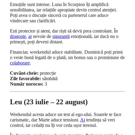
Emoțiile sunt intense. Luna în Scorpion îți amplifică
sensibilitatea, iar relațiile apropiate devin centrul atenției.
Poți avea o discuție sinceră cu partenerul care aduce
vindecare sau clarificări.
Ești protector și atent, dar riști să devii prea controlant. În
dragoste
,
ai
nevoie de
siguranță
emoțională, iar dacă nu o
primești, poți deveni distant.
Financiar, weekendul aduce stabilitate. Duminică poți primi
o veste bună legată de o plată, un bonus sau o promisiune de
colaborare
.
Cuvânt-cheie:
protecție
Zile favorabile:
sâmbătă
Număr norocos:
3
Leu (23 iulie – 22 august)
Weekendul acesta aduce un test al ego-ului. Soarele te face
carismatic, dar Marte aduce tensiuni.
Ai
tendința să vrei
control, iar ceilalți nu îți vor ceda ușor terenul.