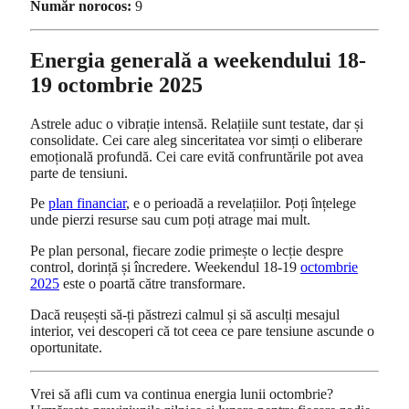
Număr norocos:
9
Energia generală a weekendului 18-
19 octombrie 2025
Astrele aduc o vibrație intensă. Relațiile sunt testate, dar și
consolidate. Cei care aleg sinceritatea vor simți o eliberare
emoțională profundă. Cei care evită confruntările pot avea
parte de tensiuni.
Pe
plan financiar
, e o perioadă a revelațiilor. Poți înțelege
unde pierzi resurse sau cum poți atrage mai mult.
Pe plan personal, fiecare zodie primește o lecție despre
control, dorință și încredere. Weekendul 18-19
octombrie
2025
este o poartă către transformare.
Dacă reușești să-ți păstrezi calmul și să asculți mesajul
interior, vei descoperi că tot ceea ce pare tensiune ascunde o
oportunitate.
Vrei să afli cum va continua energia lunii octombrie?