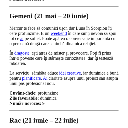
Gemeni (21 mai – 20 iunie)
Mercur te face să comunici ușor, dar Luna în Scorpion îți
cere profunzime. E un
weekend
în care simți nevoia să spui
tot ce
ai
pe suflet. Poate apărea o conversație importantă cu
o persoană dragă care schimbă dinamica relației.
În
dragoste
, ești atras de mister și provocare. Poți fi prins
într-o poveste care îți stârnește curiozitatea, dar îți testează
răbdarea.
La serviciu, sâmbăta aduce
idei creative
, iar duminica e bună
pentru
planificare
.
Ai
claritate asupra unui proiect sau asupra
unui pas profesional nou.
Cuvânt-cheie:
profunzime
Zile favorabile:
duminică
Număr norocos:
9
Rac (21 iunie – 22 iulie)