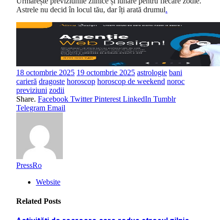
Urmărește previziunile zilnice și lunare pentru fiecare zodie.
Astrele nu decid în locul tău, dar îți arată drumul
.
18 octombrie 2025
19 octombrie 2025
astrologie
bani
carieră
dragoste
horoscop
horoscop de weekend
noroc
previziuni
zodii
Share.
Facebook
Twitter
Pinterest
LinkedIn
Tumblr
Telegram
Email
PressRo
Website
Related
Posts