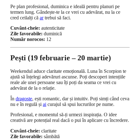
Pe plan profesional, duminica e ideală pentru planuri pe
termen lung. Gândește-te la ce vrei cu adevărat, nu la ce
cred ceilalți că
ar
trebui să faci.
Cuvânt-cheie:
autenticitate
Zile favorabile:
duminică
Număr norocos:
12
Pești (19 februarie – 20 martie)
Weekendul aduce claritate emoțională. Luna în Scorpion te
ajută să înțelegi adevăruri ascunse. Poți descoperi intențiile
reale ale unei persoane sau îți poți da seama ce vrei cu
adevărat de la o relație.
În
dragoste
, ești romantic, dar și intuitiv. Poți simți când ceva
nu e în regulă și
ai
curajul să spui lucrurilor pe nume.
Profesional, e momentul să-ți urmezi inspirația. O idee
creativă are potențial real dacă o pui în aplicare cu încredere.
Cuvânt-cheie:
claritate
Zile favorabile:
sâmbătă