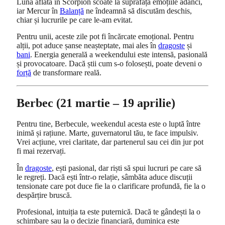
Luna aflată în Scorpion scoate la suprafață emoțiile adânci,
iar Mercur în
Balanță
ne îndeamnă să discutăm deschis,
chiar și lucrurile pe care le-am evitat.
Pentru unii, aceste zile pot fi încărcate emoțional. Pentru
alții, pot aduce șanse neașteptate, mai ales în
dragoste
și
bani
. Energia generală a weekendului este intensă, pasională
și provocatoare. Dacă știi cum s-o folosești, poate deveni o
forță
de transformare reală.
Berbec (21 martie – 19 aprilie)
Pentru tine, Berbecule, weekendul acesta este o luptă între
inimă și rațiune. Marte, guvernatorul tău, te face impulsiv.
Vrei acțiune, vrei claritate, dar partenerul sau cei din jur pot
fi mai rezervați.
În
dragoste
, ești pasional, dar riști să spui lucruri pe care să
le regreți. Dacă ești într-o relație, sâmbăta aduce discuții
tensionate care pot duce fie la o clarificare profundă, fie la o
despărțire bruscă.
Profesional, intuiția ta este puternică. Dacă te gândești la o
schimbare sau la o decizie financiară, duminica este