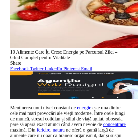
10 Alimente Care Îți Cresc Energia pe Parcursul Zilei –
Ghid Complet pentru Vitalitate
Share
Facebook
Twitter
LinkedIn
Pinterest
Email
Menținerea unui nivel constant de
energie
este una dintre
cele mai mari provocări ale vieții moderne. Între orele lungi
de muncă, stresul cotidian și stilul de viață agitat, oboseala
pare să apară exact atunci când avem nevoie de
concentrare
maximă. Din
fericire
,
natura
ne oferă o gamă largă de
alimente care nu doar că hrănesc organismul, dar și susțin