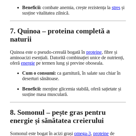
Beneficii:
combate anemia, crește rezistența la
stres
și
susține vitalitatea zilnică.
7. Quinoa – proteina completă a
naturii
Quinoa este o pseudo-cereală bogată în
proteine
, fibre și
aminoacizi esențiali. Datorită combinației unice de nutrienți,
oferă
energie
pe termen lung și previne oboseala.
Cum o consumi:
ca garnitură, în salate sau chiar în
deserturi sănătoase.
Beneficii:
menține glicemia stabilă, oferă sațietate și
susține masa musculară.
8. Somonul – pește gras pentru
energie și sănătatea creierului
Somonul este bogat în acizi grași
omega-3
,
proteine
de