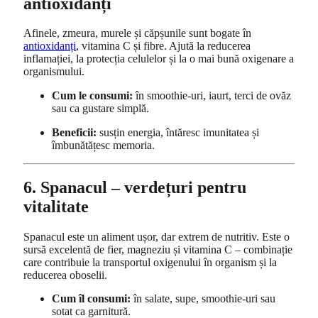
antioxidanți
Afinele, zmeura, murele și căpșunile sunt bogate în
antioxidanți
, vitamina C și fibre. Ajută la reducerea
inflamației, la protecția celulelor și la o mai bună oxigenare a
organismului.
Cum le consumi:
în smoothie-uri, iaurt, terci de ovăz
sau ca gustare simplă.
Beneficii:
susțin energia, întăresc imunitatea și
îmbunătățesc memoria.
6. Spanacul – verdețuri pentru
vitalitate
Spanacul este un aliment ușor, dar extrem de nutritiv. Este o
sursă excelentă de fier, magneziu și vitamina C – combinație
care contribuie la transportul oxigenului în organism și la
reducerea oboselii.
Cum îl consumi:
în salate, supe, smoothie-uri sau
sotat ca garnitură.