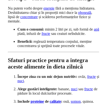
Nu putem vorbi despre
energie
fără a menționa hidratarea.
Deshidratarea chiar și în proporții mici duce la
oboseală
,
lipsă de
concentrare
și scăderea performanțelor fizice și
mentale.
Cum o consumi:
minim 2 litri pe zi, sub formă de
apă
plată, infuzii de
fructe
sau ceaiuri neîndulcite.
Beneficii:
reglează temperatura corpului, menține
concentrarea și sprijină toate procesele vitale.
Sfaturi practice pentru a integra
aceste alimente în dieta zilnică
Începe ziua cu un mic dejun nutritiv:
ovăz,
fructe
și
nuci
.
Alege gustări inteligente:
banane,
nuci
sau
fructe
de
pădure în locul dulciurilor procesate.
Include
proteine
de
calitate
:
ouă,
somon
, quinoa.