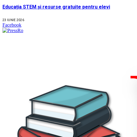
Educația STEM și resurse gratuite pentru elevi
23 IUNIE 2026
Facebook