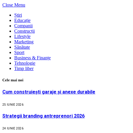
Close Menu
Știri
Educație
Companii
Construcții
Lifestyle
Marketing
Sănătate
Sport
Business & Finanțe
Tehnologie
Timp liber
Cele mai noi
Cum construiești garaje și anexe durabile
25 IUNIE 2026
Strategii branding antreprenori 2026
24 IUNIE 2026