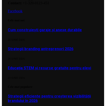
Contact:
+1-320-0123-451
Facebook
Cele mai noi
Cum construiești garaje și anexe durabile
25 IUNIE 2026
Strategii branding antreprenori 2026
24 IUNIE 2026
Educația STEM și resurse gratuite pentru elevi
23 IUNIE 2026
Cele mai populare
Strategii eficiente pentru creșterea vizibilității
brandului în 2026