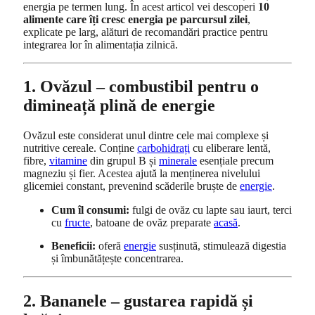
energia pe termen lung. În acest articol vei descoperi
10
alimente care îți cresc energia pe parcursul zilei
,
explicate pe larg, alături de recomandări practice pentru
integrarea lor în alimentația zilnică.
1. Ovăzul – combustibil pentru o
dimineață plină de energie
Ovăzul este considerat unul dintre cele mai complexe și
nutritive cereale. Conține
carbohidrați
cu eliberare lentă,
fibre,
vitamine
din grupul B și
minerale
esențiale precum
magneziu și fier. Acestea ajută la menținerea nivelului
glicemiei constant, prevenind scăderile bruște de
energie
.
Cum îl consumi:
fulgi de ovăz cu lapte sau iaurt, terci
cu
fructe
, batoane de ovăz preparate
acasă
.
Beneficii:
oferă
energie
susținută, stimulează digestia
și îmbunătățește concentrarea.
2. Bananele – gustarea rapidă și