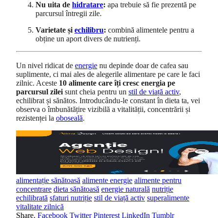
Nu uita de
hidratare
:
apa trebuie să fie prezentă pe
parcursul întregii zile.
Varietate și
echilibru
:
combină alimentele pentru a
obține un aport divers de nutrienți.
Un nivel ridicat de
energie
nu depinde doar de cafea sau
suplimente, ci mai ales de alegerile alimentare pe care le faci
zilnic. Aceste
10 alimente care îți cresc energia pe
parcursul zilei
sunt cheia pentru un
stil de viață activ
,
echilibrat și sănătos. Introducându-le constant în dieta ta, vei
observa o îmbunătățire vizibilă a vitalității, concentrării și
rezistenței la
oboseală
.
alimentație sănătoasă
alimente energie
alimente pentru
concentrare
dieta sănătoasă
energie naturală
nutriție
echilibrată
sfaturi nutriție
stil de viață activ
superalimente
vitalitate zilnică
Share.
Facebook
Twitter
Pinterest
LinkedIn
Tumblr