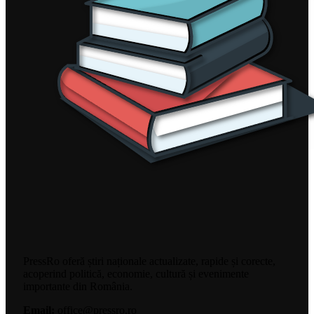
PressRo oferă știri naționale actualizate, rapide și corecte,
acoperind politică, economie, cultură și evenimente
importante din România.
Email:
office@pressro.ro