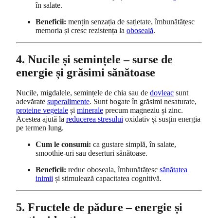
în salate.
Beneficii:
mențin senzația de sațietate, îmbunătățesc
memoria și cresc rezistența la
oboseală
.
4. Nucile și semințele – surse de
energie și grăsimi sănătoase
Nucile, migdalele, semințele de chia sau de
dovleac
sunt
adevărate
superalimente
. Sunt bogate în grăsimi nesaturate,
proteine vegetale
și
minerale
precum magneziu și zinc.
Acestea ajută la
reducerea stresului
oxidativ și susțin energia
pe termen lung.
Cum le consumi:
ca gustare simplă, în salate,
smoothie-uri sau deserturi sănătoase.
Beneficii:
reduc oboseala, îmbunătățesc
sănătatea
inimii
și stimulează capacitatea cognitivă.
5. Fructele de pădure – energie și