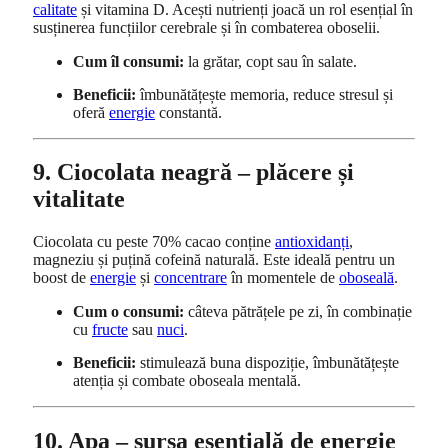
calitate
și vitamina D. Acești nutrienți joacă un rol esențial în
susținerea funcțiilor cerebrale și în combaterea oboselii.
Cum îl consumi:
la grătar, copt sau în salate.
Beneficii:
îmbunătățește memoria, reduce stresul și
oferă
energie
constantă.
9. Ciocolata neagră – plăcere și
vitalitate
Ciocolata cu peste 70% cacao conține
antioxidanți
,
magneziu și puțină cofeină naturală. Este ideală pentru un
boost de
energie
și
concentrare
în momentele de
oboseală
.
Cum o consumi:
câteva pătrățele pe zi, în combinație
cu
fructe
sau
nuci
.
Beneficii:
stimulează buna dispoziție, îmbunătățește
atenția și combate oboseala mentală.
10. Apa – sursa esențială de energie