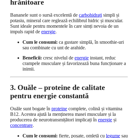
hrănitoare
Bananele sunt o sursă excelentă de
carbohidrați
simpli și
potasiu, mineral care reglează echilibrul hidric și muscular.
Sunt ideale pentru momentele în care simți nevoia de un
impuls rapid de
energie
.
Cum le consumi:
ca gustare simplă, în smoothie-uri
sau combinate cu unt de arahide.
Beneficii:
cresc nivelul de
energie
instant, reduc
crampele musculare și favorizează buna funcționare a
inimii.
3. Ouăle – proteine de calitate
pentru energie constantă
Ouăle sunt bogate în
proteine
complete, colină și vitamina
B12. Acestea ajută la menținerea masei musculare și la
producerea de neurotransmițători implicați în
energie
și
concentrare
.
Cum le consumi:
fierte, poșate, omletă cu
legume
sau