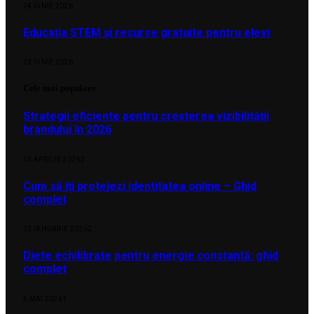
24 IUNIE 2026
Educația STEM și resurse gratuite pentru elevi
23 IUNIE 2026
Cele mai populare
Strategii eficiente pentru creșterea vizibilității
brandului în 2026
15 APRILIE 2026
2
Cum să îți protejezi identitatea online – Ghid
complet
12 IANUARIE 2026
2
Diete echilibrate pentru energie constantă: ghid
complet
5 MAI 2026
1