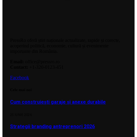
PressRo oferă știri naționale actualizate, rapide și corecte,
acoperind politică, economie, cultură și evenimente
importante din România.
Email:
office@pressro.ro
Contact:
+1-320-0123-451
Facebook
Cele mai noi
Cum construiești garaje și anexe durabile
25 IUNIE 2026
Strategii branding antreprenori 2026