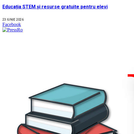
Educația STEM și resurse gratuite pentru elevi
23 IUNIE 2026
Facebook