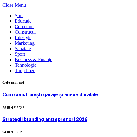
Close Menu
Știri
Educație
Companii
Construcții
Lifestyle
Marketing
Sănătate
Sport
Business & Finanțe
Tehnologie
Timp liber
Cele mai noi
Cum construiești garaje și anexe durabile
25 IUNIE 2026
Strategii branding antreprenori 2026
24 IUNIE 2026