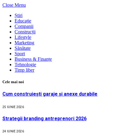
Close Menu
Știri
Educație
Companii
Construcții
Lifestyle
Marketing
Sănătate
Sport
Business & Finanțe
Tehnologie
Timp liber
Cele mai noi
Cum construiești garaje și anexe durabile
25 IUNIE 2026
Strategii branding antreprenori 2026
24 IUNIE 2026