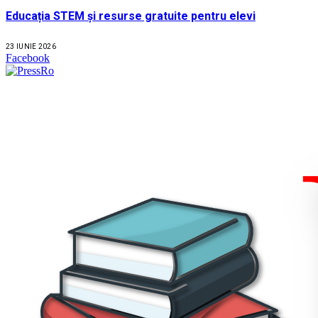
Educația STEM și resurse gratuite pentru elevi
23 IUNIE 2026
Facebook