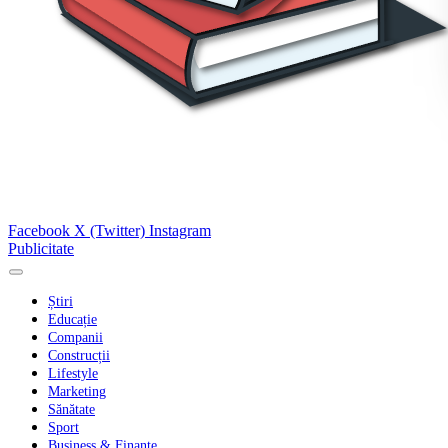
Facebook
X (Twitter)
Instagram
Publicitate
Știri
Educație
Companii
Construcții
Lifestyle
Marketing
Sănătate
Sport
Business & Finanțe