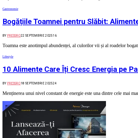
Gastronomie
Bogățiile Toamnei pentru Slăbit: Alimen
BY
PRESSRO
22 SEPTEMBRIE 2025
16
Toamna este anotimpul abundenței, al culorilor vii și al roadelor boga
Lifestyle
10 Alimente Care Îți Cresc Energia pe Par
BY
PRESSRO
18 SEPTEMBRIE 2025
24
Menținerea unui nivel constant de energie este una dintre cele mai mar