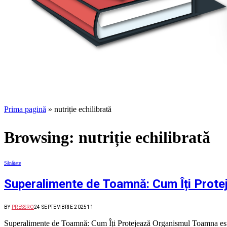
Prima pagină
»
nutriție echilibrată
Browsing:
nutriție echilibrată
Sănătate
Superalimente de Toamnă: Cum Îți Protej
BY
PRESSRO
24 SEPTEMBRIE 2025
11
Superalimente de Toamnă: Cum Îți Protejează Organismul Toamna este