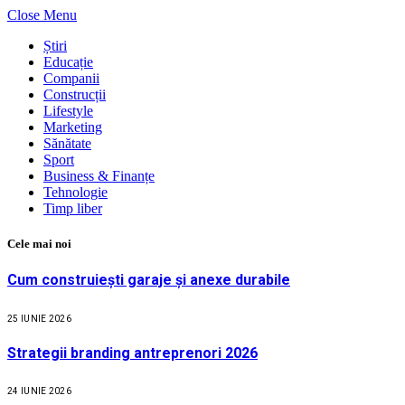
Close Menu
Știri
Educație
Companii
Construcții
Lifestyle
Marketing
Sănătate
Sport
Business & Finanțe
Tehnologie
Timp liber
Cele mai noi
Cum construiești garaje și anexe durabile
25 IUNIE 2026
Strategii branding antreprenori 2026
24 IUNIE 2026