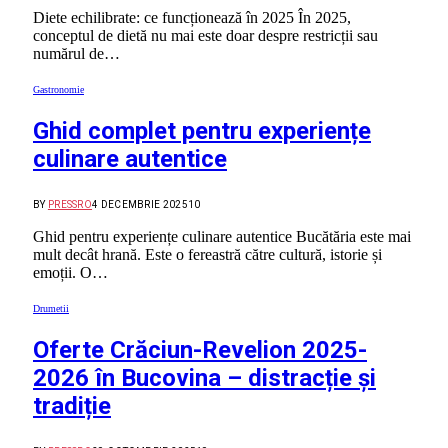
Diete echilibrate: ce funcționează în 2025 În 2025,
conceptul de dietă nu mai este doar despre restricții sau
numărul de…
Gastronomie
Ghid complet pentru experiențe
culinare autentice
BY
PRESSRO
4 DECEMBRIE 2025
10
Ghid pentru experiențe culinare autentice Bucătăria este mai
mult decât hrană. Este o fereastră către cultură, istorie și
emoții. O…
Drumetii
Oferte Crăciun-Revelion 2025-
2026 în Bucovina – distracție și
tradiție