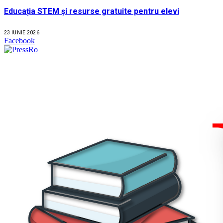
Educația STEM și resurse gratuite pentru elevi
23 IUNIE 2026
Facebook