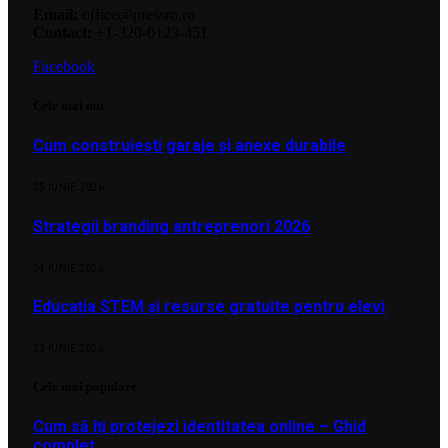
Email:
office@pressro.ro
Contact:
+1-320-0123-451
Facebook
Cele mai noi
Cum construiești garaje și anexe durabile
25 IUNIE 2026
Strategii branding antreprenori 2026
24 IUNIE 2026
Educația STEM și resurse gratuite pentru elevi
23 IUNIE 2026
Cele mai populare
Cum să îți protejezi identitatea online – Ghid
complet