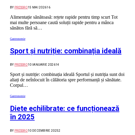
BY
PRESSRO
15 MAI 2026
16
Alimentație sănătoasă: rețete rapide pentru timp scurt Tot
mai multe persoane caută soluții rapide pentru a mânca
sănătos fără să…
Gastronomie
Sport și nutriție: combinația ideală
BY
PRESSRO
10 IANUARIE 2026
14
Sport și nutriție: combinația ideală Sportul și nutriția sunt doi
aliați de neînlocuit în călătoria spre performanță și sănătate.
Corpul…
Gastronomie
Diete echilibrate: ce funcționează
în 2025
BY
PRESSRO
10 DECEMBRIE 2025
2