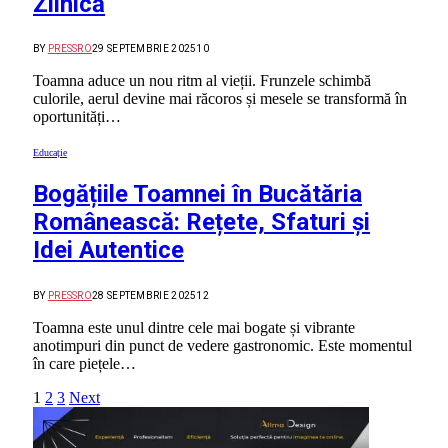
Zilnică
BY
PRESSRO
29 SEPTEMBRIE 2025
10
Toamna aduce un nou ritm al vieții. Frunzele schimbă
culorile, aerul devine mai răcoros și mesele se transformă în
oportunități…
Educație
Bogățiile Toamnei în Bucătăria
Românească: Rețete, Sfaturi și
Idei Autentice
BY
PRESSRO
28 SEPTEMBRIE 2025
12
Toamna este unul dintre cele mai bogate și vibrante
anotimpuri din punct de vedere gastronomic. Este momentul
în care piețele…
1
2
3
Next