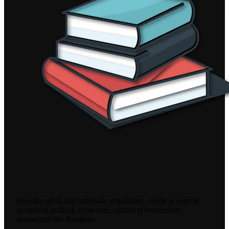
PressRo oferă știri naționale actualizate, rapide și corecte,
acoperind politică, economie, cultură și evenimente
importante din România.