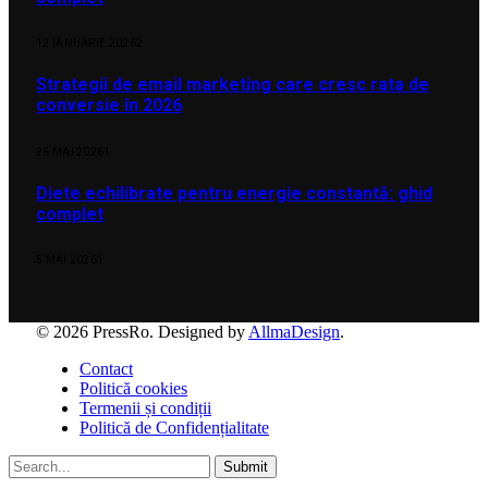
12 IANUARIE 2026
2
Strategii de email marketing care cresc rata de
conversie în 2026
26 MAI 2026
1
Diete echilibrate pentru energie constantă: ghid
complet
5 MAI 2026
1
© 2026 PressRo. Designed by
AllmaDesign
.
Contact
Politică cookies
Termenii și condiții
Politică de Confidențialitate
Submit