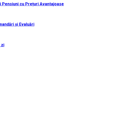
i Pensiuni cu Prețuri Avantajoase
andări și Evaluări
 zi