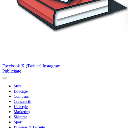
Facebook
X (Twitter)
Instagram
Publicitate
Știri
Educație
Companii
Construcții
Lifestyle
Marketing
Sănătate
Sport
Business & Finanțe