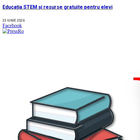
Educația STEM și resurse gratuite pentru elevi
23 IUNIE 2026
Facebook