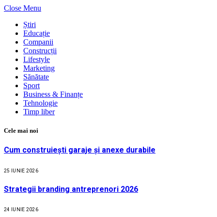
Close Menu
Știri
Educație
Companii
Construcții
Lifestyle
Marketing
Sănătate
Sport
Business & Finanțe
Tehnologie
Timp liber
Cele mai noi
Cum construiești garaje și anexe durabile
25 IUNIE 2026
Strategii branding antreprenori 2026
24 IUNIE 2026