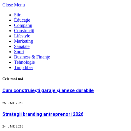
Close Menu
Știri
Educație
Companii
Construcții
Lifestyle
Marketing
Sănătate
Sport
Business & Finanțe
Tehnologie
Timp liber
Cele mai noi
Cum construiești garaje și anexe durabile
25 IUNIE 2026
Strategii branding antreprenori 2026
24 IUNIE 2026