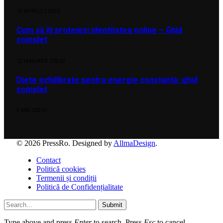
15 APRILIE 2026
2
Cum să îți protejezi identitatea online – Ghid
complet
12 IANUARIE 2026
2
Diete echilibrate pentru energie constantă: ghid
complet
5 MAI 2026
1
© 2026 PressRo. Designed by
AllmaDesign
.
Contact
Politică cookies
Termenii și condiții
Politică de Confidențialitate
Submit
Type above and press
Enter
to search. Press
Esc
to cancel.