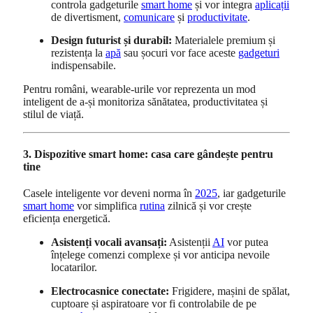
controla gadgeturile
smart home
și vor integra
aplicații
de divertisment,
comunicare
și
productivitate
.
Design futurist și durabil:
Materialele premium și
rezistența la
apă
sau șocuri vor face aceste
gadgeturi
indispensabile.
Pentru români, wearable-urile vor reprezenta un mod
inteligent de a-și monitoriza sănătatea, productivitatea și
stilul de viață.
3. Dispozitive smart home: casa care gândește pentru
tine
Casele inteligente vor deveni norma în
2025
, iar gadgeturile
smart home
vor simplifica
rutina
zilnică și vor crește
eficiența energetică.
Asistenți vocali avansați:
Asistenții
AI
vor putea
înțelege comenzi complexe și vor anticipa nevoile
locatarilor.
Electrocasnice conectate:
Frigidere, mașini de spălat,
cuptoare și aspiratoare vor fi controlabile de pe