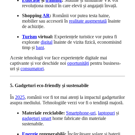
Educație
și
training
:
Studiile și simulările VR vor
revoluționa modul în care elevii și angajații învață.
Shopping
AR
:
Românii vor putea testa haine,
mobilier sau accesorii în
realitate augmentată
înainte
de achiziție.
Turism
virtual:
Experiențele turistice vor putea fi
explorate
digital
înainte de vizita fizică, economisind
timp și
bani
.
Aceste tehnologii vor face experiențele digitale mai
captivante și vor deschide noi
oportunități
pentru business-
uri și
consumatori
.
5. Gadgeturi eco-friendly și sustenabile
În
2025
, românii vor fi tot mai atenți la impactul gadgeturilor
asupra mediului. Tehnologiile verzi vor fi o tendință majoră.
Materiale reciclabile:
Smartphone-uri
,
laptopuri
și
gadgeturi smart
home fabricate din materiale
sustenabile.
Energie
regenerabilă:
Încărcătoare solare și baterii