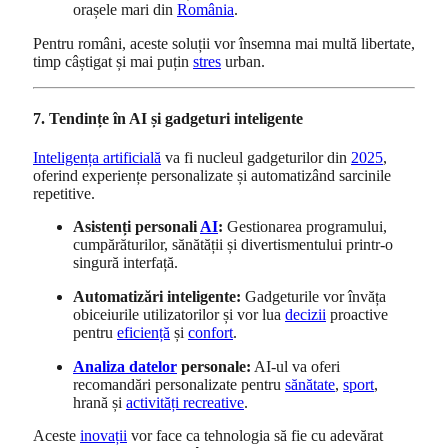
orașele mari din
România
.
Pentru români, aceste soluții vor însemna mai multă libertate,
timp câștigat și mai puțin
stres
urban.
7. Tendințe în AI și gadgeturi inteligente
Inteligența artificială
va fi nucleul gadgeturilor din
2025
,
oferind experiențe personalizate și automatizând sarcinile
repetitive.
Asistenți personali
AI
:
Gestionarea programului,
cumpărăturilor, sănătății și divertismentului printr-o
singură interfață.
Automatizări inteligente:
Gadgeturile vor învăța
obiceiurile utilizatorilor și vor lua
decizii
proactive
pentru
eficiență
și
confort
.
Analiza datelor
personale:
AI-ul va oferi
recomandări personalizate pentru
sănătate
,
sport
,
hrană și
activități recreative
.
Aceste
inovații
vor face ca tehnologia să fie cu adevărat