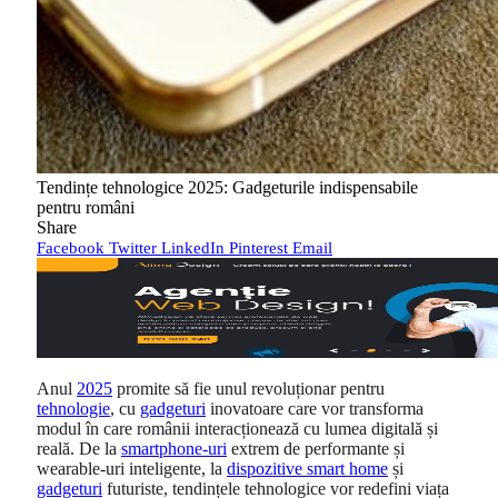
Tendințe tehnologice 2025: Gadgeturile indispensabile
pentru români
Share
Facebook
Twitter
LinkedIn
Pinterest
Email
Anul
2025
promite să fie unul revoluționar pentru
tehnologie
, cu
gadgeturi
inovatoare care vor transforma
modul în care românii interacționează cu lumea digitală și
reală. De la
smartphone-uri
extrem de performante și
wearable-uri inteligente, la
dispozitive smart home
și
gadgeturi
futuriste, tendințele tehnologice vor redefini viața