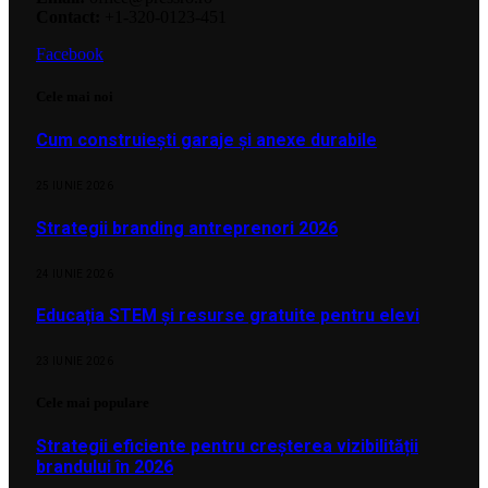
Contact:
+1-320-0123-451
Facebook
Cele mai noi
Cum construiești garaje și anexe durabile
25 IUNIE 2026
Strategii branding antreprenori 2026
24 IUNIE 2026
Educația STEM și resurse gratuite pentru elevi
23 IUNIE 2026
Cele mai populare
Strategii eficiente pentru creșterea vizibilității
brandului în 2026