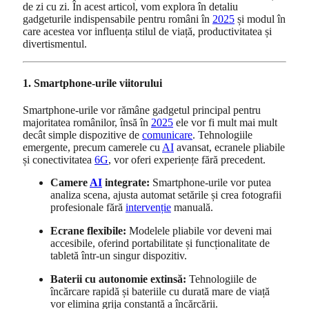
de zi cu zi. În acest articol, vom explora în detaliu
gadgeturile indispensabile pentru români în
2025
și modul în
care acestea vor influența stilul de viață, productivitatea și
divertismentul.
1. Smartphone-urile viitorului
Smartphone-urile vor rămâne gadgetul principal pentru
majoritatea românilor, însă în
2025
ele vor fi mult mai mult
decât simple dispozitive de
comunicare
. Tehnologiile
emergente, precum camerele cu
AI
avansat, ecranele pliabile
și conectivitatea
6G
, vor oferi experiențe fără precedent.
Camere
AI
integrate:
Smartphone-urile vor putea
analiza scena, ajusta automat setările și crea fotografii
profesionale fără
intervenție
manuală.
Ecrane flexibile:
Modelele pliabile vor deveni mai
accesibile, oferind portabilitate și funcționalitate de
tabletă într-un singur dispozitiv.
Baterii cu autonomie extinsă:
Tehnologiile de
încărcare rapidă și bateriile cu durată mare de viață
vor elimina grija constantă a încărcării.