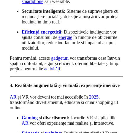
smartphone
sau wearable.
Securitate inteligentă:
Sisteme de supraveghere cu
recunoaștere facială și detecție a mișcării vor proteja
locuința în timp real.
Eficiență energetică
:
Dispozitivele inteligente vor
ajusta consumul de
energie
în funcție de obiceiurile
utilizatorilor, reducând facturile și impactul asupra
mediului.
Pentru români, aceste
gadgeturi
vor transforma casa într-un
spațiu confortabil, sigur și eficient, oferind libertate și timp
prețios pentru alte
activități
.
4. Realitate augmentată și virtuală: experiențe imersive
AR
și VR vor deveni tot mai accesibile în
2025
,
transformând divertismentul, educația și chiar shopping-ul
online.
Gaming
și divertisment:
Jocurile VR și aplicațiile
AR
vor oferi experiențe mai realiste și interactive.