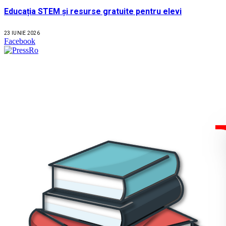
Educația STEM și resurse gratuite pentru elevi
23 IUNIE 2026
Facebook