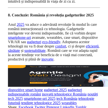
intuitivă și indispensabilă în viața de zi cu zi.
8. Concluzie: România și revoluția gadgeturilor 2025
Anul
2025
va aduce o adevărată revoluție în modul în care
românii interacționează cu tehnologia. Gadgeturile
inteligente vor deveni indispensabile, fie că vorbim despre
smartphone-uri
avansate, wearables, case smart, dispozitive
VR/AR sau
gadgeturi
eco-friendly
. Adoptarea acestor
tehnologii nu va fi doar despre
confort
, ci și despre
eficiență
,
sănătate
și
sustenabilitate
. Românii care se vor adapta rapid
la aceste tendințe vor beneficia de o viață mai conectată,
productivă și plină de
inovație
.
dispozitive smart home
gadgeturi 2025
gadgeturi
indispensabile români
inovații tehnologice România
noutăți
tech 2025
smartphone-uri 2025
tech România
tehnologie
futuristă
tendințe tehnologice 2025
wearables
Share.
Facebook
Twitter
Pinterest
LinkedIn
Tumblr