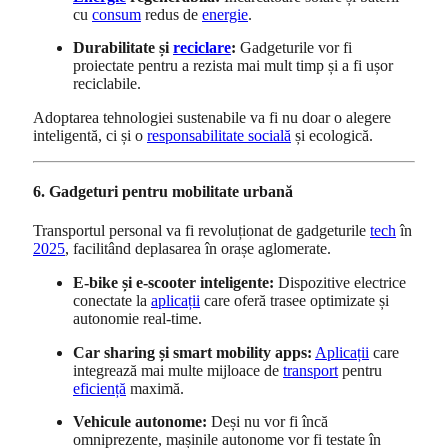
cu
consum
redus de
energie
.
Durabilitate și
reciclare
:
Gadgeturile vor fi
proiectate pentru a rezista mai mult timp și a fi ușor
reciclabile.
Adoptarea tehnologiei sustenabile va fi nu doar o alegere
inteligentă, ci și o
responsabilitate socială
și ecologică.
6. Gadgeturi pentru mobilitate urbană
Transportul personal va fi revoluționat de gadgeturile
tech
în
2025
, facilitând deplasarea în orașe aglomerate.
E-bike și e-scooter inteligente:
Dispozitive electrice
conectate la
aplicații
care oferă trasee optimizate și
autonomie real-time.
Car sharing și smart mobility apps:
Aplicații
care
integrează mai multe mijloace de
transport
pentru
eficiență
maximă.
Vehicule autonome:
Deși nu vor fi încă
omniprezente, mașinile autonome vor fi testate în