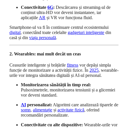
Conectivitate
6G
:
Descărcarea și streaming-ul de
conținut ultra-HD vor deveni instantanee, iar
aplicațiile
AR
și VR vor funcționa fluid.
Smartphone-ul va fi în continuare centrul ecosistemului
digital
, conectând toate celelalte
gadgeturi inteligente
din
casă și din
viața personală
.
2. Wearables: mai mult decât un ceas
Ceasurile inteligente și brățările
fitness
vor depăși simpla
funcție de monitorizare a activității fizice. În
2025
, wearable-
urile vor integra sănătatea digitală și AI-ul personal.
Monitorizarea sănătății în timp real:
Pulsoximetrele, monitorizarea tensiunii și a glicemiei
vor deveni standard.
AI
personalizat:
Algoritmi care analizează tiparele de
somn
,
alimentație
și
activitate fizică
, oferind
recomandări personalizate.
Conectivitate cu alte dispozitive:
Wearable-urile vor