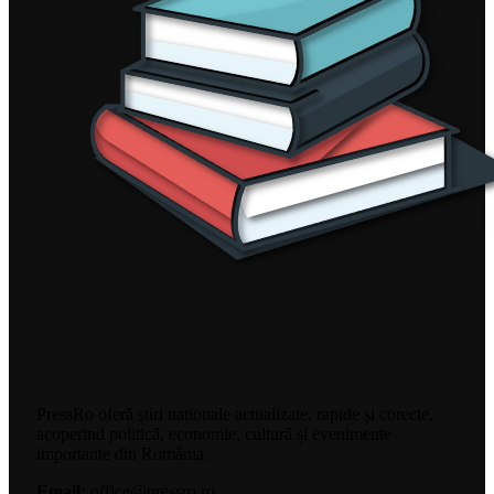
PressRo oferă știri naționale actualizate, rapide și corecte,
acoperind politică, economie, cultură și evenimente
importante din România.
Email:
office@pressro.ro