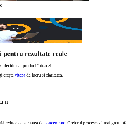
te
ă pentru rezultate reale
zi decide cât produci într-o zi.
ți crește
viteza
de lucru și claritatea.
cru
ală reduce capacitatea de
concentrare
. Creierul procesează mai greu inf