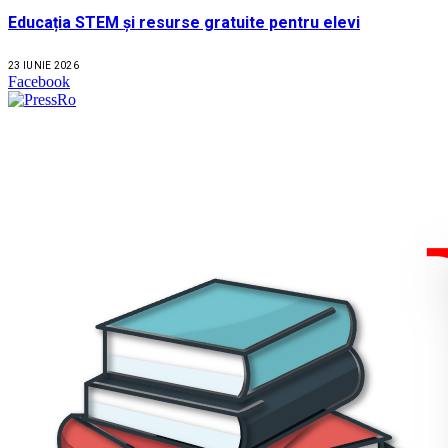
Educația STEM și resurse gratuite pentru elevi
23 IUNIE 2026
Facebook