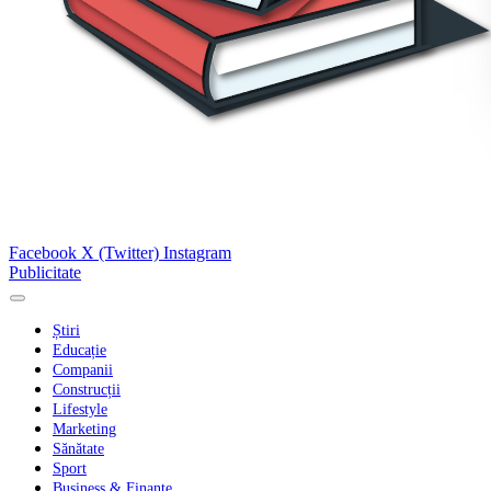
Facebook
X (Twitter)
Instagram
Publicitate
Știri
Educație
Companii
Construcții
Lifestyle
Marketing
Sănătate
Sport
Business & Finanțe