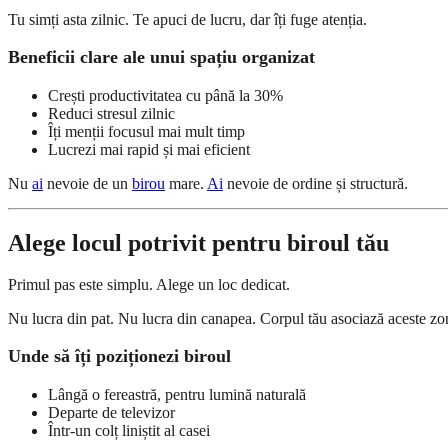
Tu simți asta zilnic. Te apuci de lucru, dar îți fuge atenția.
Beneficii clare ale unui spațiu organizat
Crești productivitatea cu până la 30%
Reduci stresul zilnic
Îți menții focusul mai mult timp
Lucrezi mai rapid și mai eficient
Nu
ai
nevoie de un
birou
mare.
Ai
nevoie de ordine și structură.
Alege locul potrivit pentru biroul tău
Primul pas este simplu. Alege un loc dedicat.
Nu lucra din pat. Nu lucra din canapea. Corpul tău asociază aceste zo
Unde să îți poziționezi biroul
Lângă o fereastră, pentru lumină naturală
Departe de televizor
Într-un colț liniștit al casei