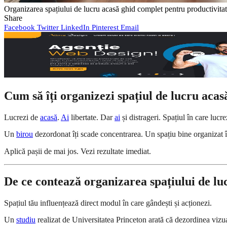
Organizarea spațiului de lucru acasă ghid complet pentru productivita
Share
Facebook
Twitter
LinkedIn
Pinterest
Email
Cum să îți organizezi spațiul de lucru acas
Lucrezi de
acasă
.
Ai
libertate. Dar
ai
și distrageri. Spațiul în care lucre
Un
birou
dezordonat îți scade concentrarea. Un spațiu bine organizat î
Aplică pașii de mai jos. Vezi rezultate imediat.
De ce contează organizarea spațiului de lu
Spațiul tău influențează direct modul în care gândești și acționezi.
Un
studiu
realizat de Universitatea Princeton arată că dezordinea vizu