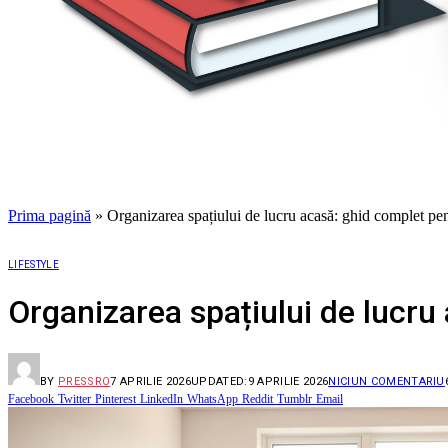
Prima pagină
»
Organizarea spațiului de lucru acasă: ghid complet pen
LIFESTYLE
Organizarea spațiului de lucru
BY
PRESSRO
7 APRILIE 2026
UPDATED:
9 APRILIE 2026
NICIUN COMENTARIU
Facebook
Twitter
Pinterest
LinkedIn
WhatsApp
Reddit
Tumblr
Email