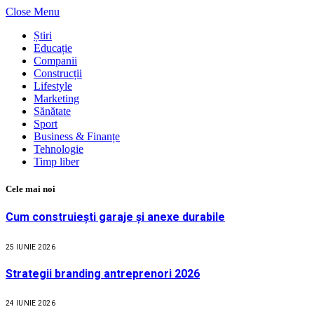
Close Menu
Știri
Educație
Companii
Construcții
Lifestyle
Marketing
Sănătate
Sport
Business & Finanțe
Tehnologie
Timp liber
Cele mai noi
Cum construiești garaje și anexe durabile
25 IUNIE 2026
Strategii branding antreprenori 2026
24 IUNIE 2026