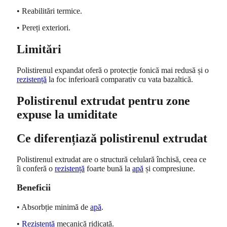
• Reabilitări termice.
• Pereți exteriori.
Limitări
Polistirenul expandat oferă o protecție fonică mai redusă și o
rezistență
la foc inferioară comparativ cu vata bazaltică.
Polistirenul extrudat pentru zone
expuse la umiditate
Ce diferențiază polistirenul extrudat
Polistirenul extrudat are o structură celulară închisă, ceea ce
îi conferă o
rezistență
foarte bună la
apă
și compresiune.
Beneficii
• Absorbție minimă de
apă
.
•
Rezistență
mecanică ridicată.