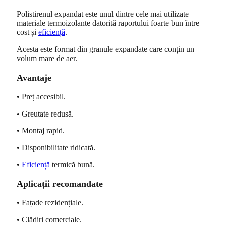
Polistirenul expandat este unul dintre cele mai utilizate
materiale termoizolante datorită raportului foarte bun între
cost și
eficiență
.
Acesta este format din granule expandate care conțin un
volum mare de aer.
Avantaje
• Preț accesibil.
• Greutate redusă.
• Montaj rapid.
• Disponibilitate ridicată.
•
Eficiență
termică bună.
Aplicații recomandate
• Fațade rezidențiale.
• Clădiri comerciale.