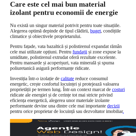
Care este cel mai bun material
izolant pentru economii de energie
Nu există un singur material potrivit pentru toate situațiile.
Alegerea optimă depinde de tipul clădirii,
buget
, condițiile
climatice și obiectivele proprietarului.
Pentru fațade, vata bazaltică și polistirenul expandat rămân
cele mai utilizate opțiuni. Pentru
fundații
și zone expuse la
umiditate, polistirenul extrudat oferă rezultate excelente.
Pentru mansarde și acoperișuri, vata minerală și spuma
poliuretanică asigură performanțe ridicate.
Investiția într-o izolație de
calitate
reduce consumul
energetic, crește confortul locuinței și protejează valoarea
proprietății pe termen lung. Într-un context marcat de
costuri
ridicate ale energiei și de cerințe tot mai stricte privind
eficiența energetică, alegerea unor materiale izolante
performante devine una dintre cele mai importante
decizii
pentru orice proprietar de locuință sau dezvoltator imobiliar
.