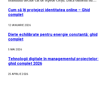
brandului decide cât de repede crești. Dacă oamenii nu…
Cum să îți protejezi identitatea online – Ghid
complet
12 IANUARIE 2026
Diete echilibrate pentru energie constantă: ghid
complet
5 MAI 2026
Tehnologii digitale în managementul proiectelor:
ghid complet 2026
25 APRILIE 2026