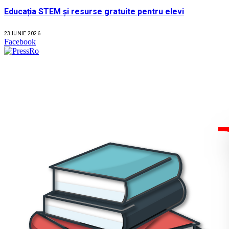
Educația STEM și resurse gratuite pentru elevi
23 IUNIE 2026
Facebook