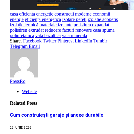
casa eficienta energetic
construcții moderne
economii
energie
eficiență energetică
izolare pereti
izolatie acoperis
izolație termică
materiale izolante
polistiren expandat
polistiren extrudat
reducere facturi
renovare casa
spuma
poliuretanica
vata bazaltica
vata minerala
Share.
Facebook
Twitter
Pinterest
LinkedIn
Tumblr
Telegram
Email
PressRo
Website
Related
Posts
Cum construiești garaje și anexe durabile
25 IUNIE 2026