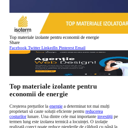
Top materiale izolante pentru economii de energie
Share
Facebook
Twitter
LinkedIn
Pinterest
Email
Top materiale izolante pentru
economii de energie
Creșterea prețurilor la
energie
a determinat tot mai mulți
proprietari să caute soluții eficiente pentru
reducerea
costurilor
lunare. Una dintre cele mai importante
investiții
pe
termen lung este izolarea termică a locuinței. O izolație
realizată corect poate reduce pierderile de căldură cu până la