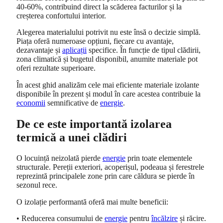
40-60%, contribuind direct la scăderea facturilor și la
creșterea confortului interior.
Alegerea materialului potrivit nu este însă o decizie simplă.
Piața oferă numeroase opțiuni, fiecare cu avantaje,
dezavantaje și
aplicații
specifice. În funcție de tipul clădirii,
zona climatică și bugetul disponibil, anumite materiale pot
oferi rezultate superioare.
În acest ghid analizăm cele mai eficiente materiale izolante
disponibile în prezent și modul în care acestea contribuie la
economii
semnificative de
energie
.
De ce este importantă izolarea
termică a unei clădiri
O locuință neizolată pierde
energie
prin toate elementele
structurale. Pereții exteriori, acoperișul, podeaua și ferestrele
reprezintă principalele zone prin care căldura se pierde în
sezonul rece.
O izolație performantă oferă mai multe beneficii:
• Reducerea consumului de
energie
pentru
încălzire
și răcire.