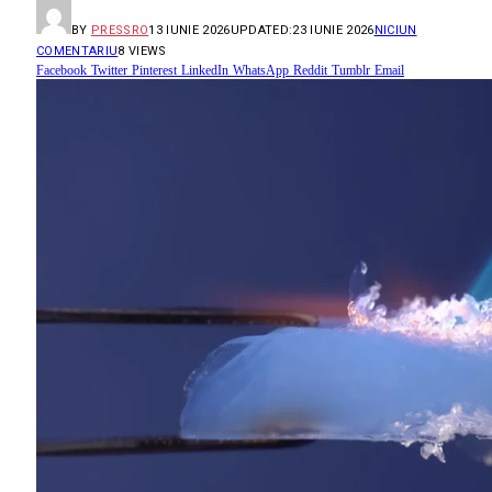
BY
PRESSRO
13 IUNIE 2026
UPDATED:
23 IUNIE 2026
NICIUN
COMENTARIU
8
VIEWS
Facebook
Twitter
Pinterest
LinkedIn
WhatsApp
Reddit
Tumblr
Email