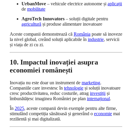
UrbanMove
– vehicule electrice autonome și
aplicații
de
mobilitate
AgroTech Innovators
– soluții digitale pentru
agricultură
și produse alimentare inovatoare
Aceste companii demonstrează că
România
poate să inoveze
la nivel global, creând soluții aplicabile în
industrie
, servicii
și viața de zi cu zi.
10. Impactul inovației asupra
economiei românești
Inovația nu este doar un instrument de
marketing
.
Companiile care investesc în
tehnologie
și soluții inovatoare
cresc productivitatea, reduc costurile, atrag
investiții
și
îmbunătățesc imaginea României pe plan
internațional
.
În
2025
, aceste companii devin exemple pentru alte firme,
stimulând competiția sănătoasă și generând o
economie
mai
rezilientă și mai digitalizată.