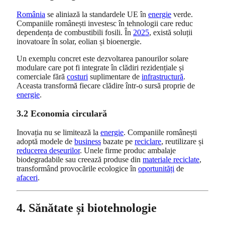
România
se aliniază la standardele UE în
energie
verde.
Companiile românești investesc în tehnologii care reduc
dependența de combustibili fosili. În
2025
, există soluții
inovatoare în solar, eolian și bioenergie.
Un exemplu concret este dezvoltarea panourilor solare
modulare care pot fi integrate în clădiri rezidențiale și
comerciale fără
costuri
suplimentare de
infrastructură
.
Aceasta transformă fiecare clădire într-o sursă proprie de
energie
.
3.2 Economia circulară
Inovația nu se limitează la
energie
. Companiile românești
adoptă modele de
business
bazate pe
reciclare
, reutilizare și
reducerea deșeurilor
. Unele firme produc ambalaje
biodegradabile sau creează produse din
materiale reciclate
,
transformând provocările ecologice în
oportunități
de
afaceri
.
4. Sănătate și biotehnologie