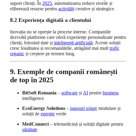
suport clienți. În
2025
, automatizarea reduce erorile și
eliberează resurse pentru
activități
creative și strategice.
8.2 Experiența digitală a clientului
Inovația nu se oprește la procese interne. Companiile
dezvoltă platforme care oferă experiențe personalizate pentru
clienți, folosind date și
inteligență artificială
. Aceste soluții
cresc loialitatea și recomandările, atrăgând mai mult
trafic
organic
și creștere pe termen lung.
9. Exemple de companii românești
de top în 2025
BitSoft Romania
–
software
și
AI
pentru
business
intelligence
EcoEnergy Solutions
–
panouri solare
modulare și
soluții de
energie
verde
MedConnect
– telemedicină și soluții digitale pentru
sănătate