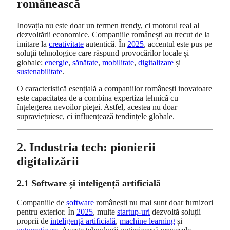
românească
Inovația nu este doar un termen trendy, ci motorul real al
dezvoltării economice. Companiile românești au trecut de la
imitare la
creativitate
autentică. În
2025
, accentul este pus pe
soluții tehnologice care răspund provocărilor locale și
globale:
energie
,
sănătate
,
mobilitate
,
digitalizare
și
sustenabilitate
.
O caracteristică esențială a companiilor românești inovatoare
este capacitatea de a combina expertiza tehnică cu
înțelegerea nevoilor pieței. Astfel, acestea nu doar
supraviețuiesc, ci influențează tendințele globale.
2. Industria tech: pionierii
digitalizării
2.1 Software și inteligență artificială
Companiile de
software
românești nu mai sunt doar furnizori
pentru exterior. În
2025
, multe
startup-uri
dezvoltă soluții
proprii de
inteligență artificială
,
machine learning
și