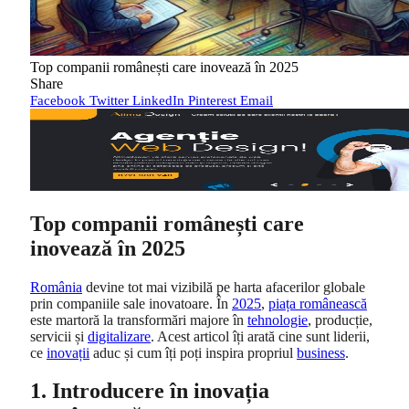
Top companii românești care inovează în 2025
Share
Facebook
Twitter
LinkedIn
Pinterest
Email
Top companii românești care
inovează în 2025
România
devine tot mai vizibilă pe harta afacerilor globale
prin companiile sale inovatoare. În
2025
,
piața românească
este martoră la transformări majore în
tehnologie
, producție,
servicii și
digitalizare
. Acest articol îți arată cine sunt liderii,
ce
inovații
aduc și cum îți poți inspira propriul
business
.
1. Introducere în inovația