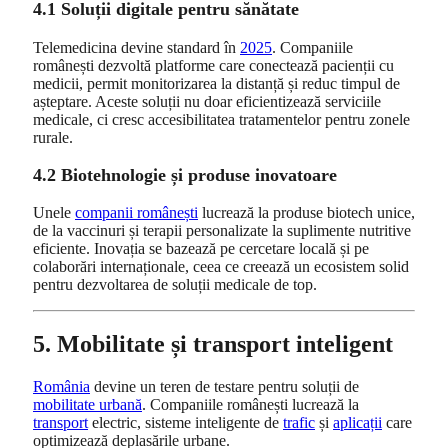
4.1 Soluții digitale pentru sănătate
Telemedicina devine standard în
2025
. Companiile
românești dezvoltă platforme care conectează pacienții cu
medicii, permit monitorizarea la distanță și reduc timpul de
așteptare. Aceste soluții nu doar eficientizează serviciile
medicale, ci cresc accesibilitatea tratamentelor pentru zonele
rurale.
4.2 Biotehnologie și produse inovatoare
Unele
companii românești
lucrează la produse biotech unice,
de la vaccinuri și terapii personalizate la suplimente nutritive
eficiente. Inovația se bazează pe cercetare locală și pe
colaborări internaționale, ceea ce creează un ecosistem solid
pentru dezvoltarea de soluții medicale de top.
5. Mobilitate și transport inteligent
România
devine un teren de testare pentru soluții de
mobilitate urbană
. Companiile românești lucrează la
transport
electric, sisteme inteligente de
trafic
și
aplicații
care
optimizează deplasările urbane.