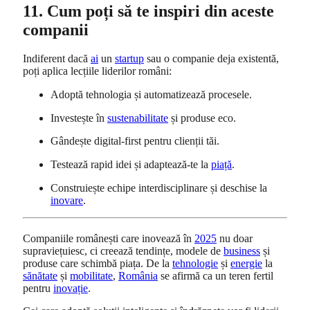
11. Cum poți să te inspiri din aceste
companii
Indiferent dacă
ai
un
startup
sau o companie deja existentă,
poți aplica lecțiile liderilor români:
Adoptă tehnologia și automatizează procesele.
Investește în
sustenabilitate
și produse eco.
Gândește digital-first pentru clienții tăi.
Testează rapid idei și adaptează-te la
piață
.
Construiește echipe interdisciplinare și deschise la
inovare
.
Companiile românești care inovează în
2025
nu doar
supraviețuiesc, ci creează tendințe, modele de
business
și
produse care schimbă piața. De la
tehnologie
și
energie
la
sănătate
și
mobilitate
,
România
se afirmă ca un teren fertil
pentru
inovație
.