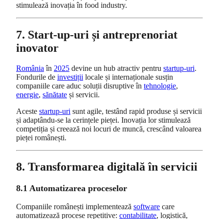
stimulează inovația în food industry.
7. Start-up-uri și antreprenoriat
inovator
România
în
2025
devine un hub atractiv pentru
startup-uri
.
Fondurile de
investiții
locale și internaționale susțin
companiile care aduc soluții disruptive în
tehnologie
,
energie
,
sănătate
și servicii.
Aceste
startup-uri
sunt agile, testând rapid produse și servicii
și adaptându-se la cerințele pieței. Inovația lor stimulează
competiția și creează noi locuri de muncă, crescând valoarea
pieței românești.
8. Transformarea digitală în servicii
8.1 Automatizarea proceselor
Companiile românești implementează
software
care
automatizează procese repetitive:
contabilitate
, logistică,