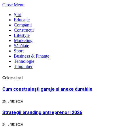
Close Menu
Știri
Educație
Companii
Construcții
Lifestyle
Marketing
Sănătate
Sport
Business & Finanțe
Tehnologie
Timp liber
Cele mai noi
Cum construiești garaje și anexe durabile
25 IUNIE 2026
Strategii branding antreprenori 2026
24 IUNIE 2026