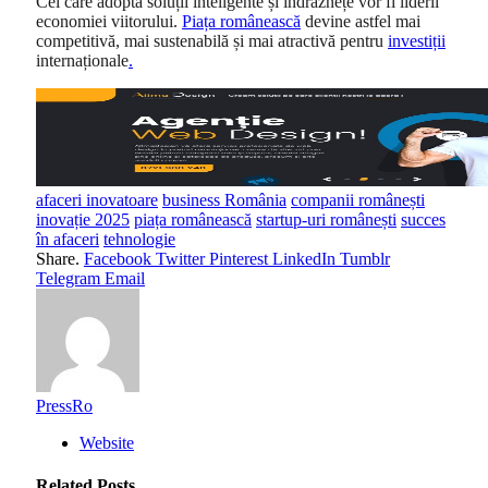
Cei care adoptă soluții inteligente și îndrăznețe vor fi liderii
economiei viitorului.
Piața românească
devine astfel mai
competitivă, mai sustenabilă și mai atractivă pentru
investiții
internaționale
.
afaceri inovatoare
business România
companii românești
inovație 2025
piața românească
startup-uri românești
succes
în afaceri
tehnologie
Share.
Facebook
Twitter
Pinterest
LinkedIn
Tumblr
Telegram
Email
PressRo
Website
Related
Posts