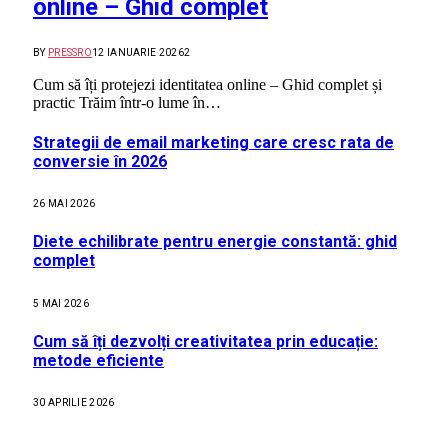
online – Ghid complet
BY
PRESSRO
12 IANUARIE 2026
2
Cum să îți protejezi identitatea online – Ghid complet și
practic Trăim într-o lume în…
Strategii de email marketing care cresc rata de
conversie în 2026
26 MAI 2026
Diete echilibrate pentru energie constantă: ghid
complet
5 MAI 2026
Cum să îți dezvolți creativitatea prin educație:
metode eficiente
30 APRILIE 2026