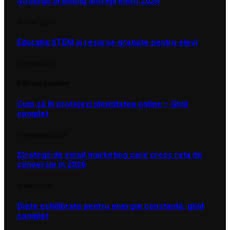
Strategii branding antreprenori 2026
24 IUNIE 2026
Educația STEM și resurse gratuite pentru elevi
23 IUNIE 2026
Cele mai populare
Cum să îți protejezi identitatea online – Ghid
complet
12 IANUARIE 2026
2
Strategii de email marketing care cresc rata de
conversie în 2026
26 MAI 2026
1
Diete echilibrate pentru energie constantă: ghid
complet