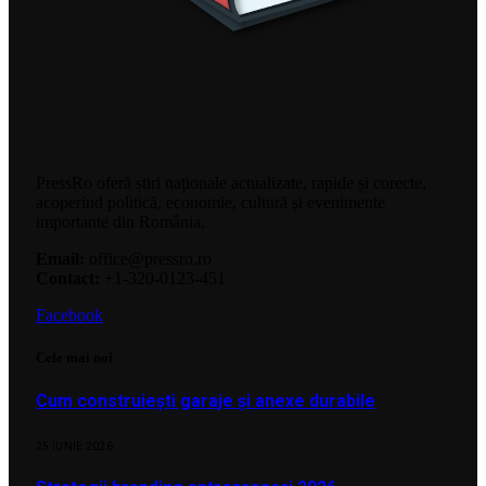
PressRo oferă știri naționale actualizate, rapide și corecte,
acoperind politică, economie, cultură și evenimente
importante din România.
Email:
office@pressro.ro
Contact:
+1-320-0123-451
Facebook
Cele mai noi
Cum construiești garaje și anexe durabile
25 IUNIE 2026