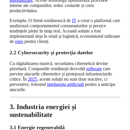
automatizare
. Aceste tehnologii optimizează procesele
interne ale companiilor, reduc costurile și cresc
productivitatea.
Exemplu: O firmă românească de
IT
a creat o platformă care
analizează comportamentul consumatorilor și prezice
tendințele pieței în timp real. Această soluție a fost
implementată deja în retail și logistică, economisind milioane
de
euro
pentru clienți.
2.2 Cybersecurity și protecția datelor
Cu digitalizarea masivă, securitatea cibernetică devine
prioritară. Companiile românești dezvoltă
software
care
previne atacurile cibernetice și protejează infrastructurile
critice. În
2025
, aceste soluții nu sunt doar reactive, ci
preventive, folosind
inteligența artificială
pentru a anticipa
atacurile.
3. Industria energiei și
sustenabilitate
3.1 Energie regenerabilă