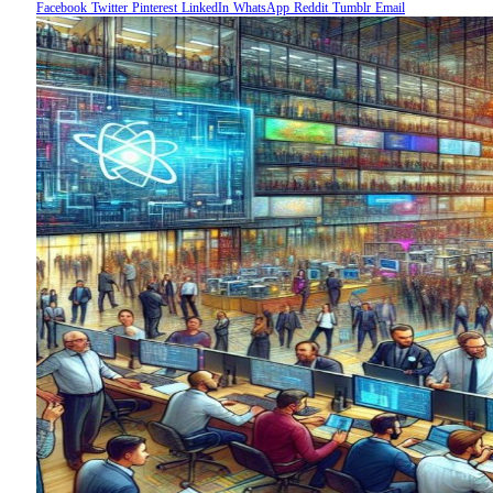
Facebook
Twitter
Pinterest
LinkedIn
WhatsApp
Reddit
Tumblr
Email