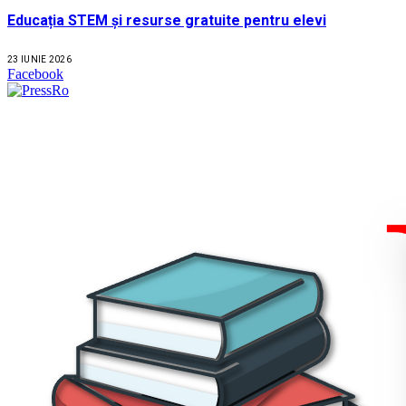
Educația STEM și resurse gratuite pentru elevi
23 IUNIE 2026
Facebook