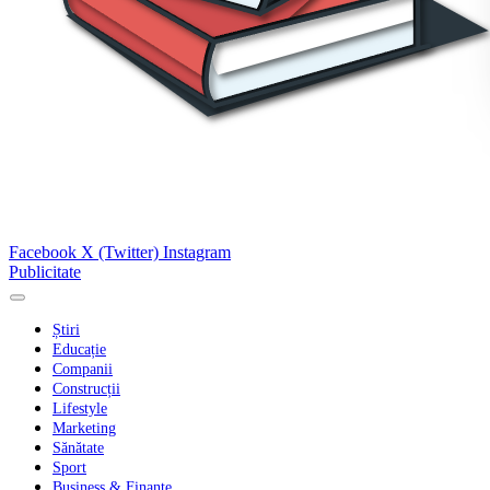
Facebook
X (Twitter)
Instagram
Publicitate
Știri
Educație
Companii
Construcții
Lifestyle
Marketing
Sănătate
Sport
Business & Finanțe