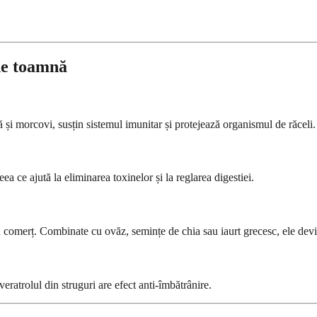
 de toamnă
clă și morcovi, susțin sistemul imunitar și protejează organismul de răceli.
ceea ce ajută la eliminarea toxinelor și la reglarea digestiei.
in comerț. Combinate cu ovăz, semințe de chia sau iaurt grecesc, ele dev
veratrolul din struguri are efect anti-îmbătrânire.