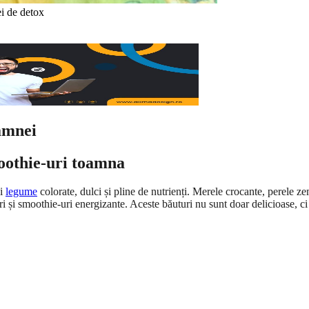
ei de detox
oamnei
moothie-uri toamna
i
legume
colorate, dulci și pline de nutrienți. Merele crocante, perele ze
uri și smoothie-uri energizante. Aceste băuturi nu sunt doar delicioase, c