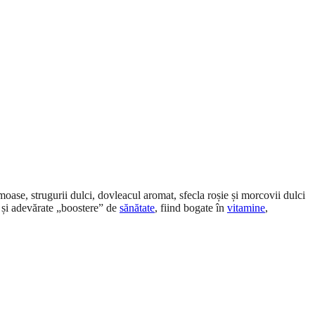
moase, strugurii dulci, dovleacul aromat, sfecla roșie și morcovii dulci
i și adevărate „boostere” de
sănătate
, fiind bogate în
vitamine
,