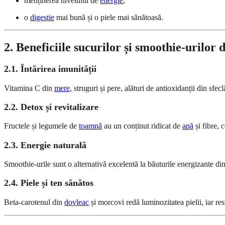
menținerea nivelului de
energie
,
o
digestie
mai bună și o piele mai sănătoasă.
2. Beneficiile sucurilor și smoothie-urilor
2.1. Întărirea imunității
Vitamina C din
mere
, struguri și pere, alături de antioxidanții din sfe
2.2. Detox și revitalizare
Fructele și legumele de
toamnă
au un conținut ridicat de
apă
și fibre, 
2.3. Energie naturală
Smoothie-urile sunt o alternativă excelentă la băuturile energizante d
2.4. Piele și ten sănătos
Beta-carotenul din
dovleac
și morcovi redă luminozitatea pielii, iar res