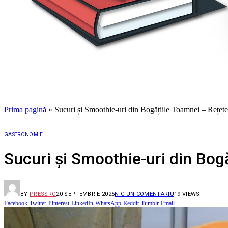
Prima pagină
»
Sucuri și Smoothie-uri din Bogățiile Toamnei – Rețete 
GASTRONOMIE
Sucuri și Smoothie-uri din Bog
BY
PRESSRO
20 SEPTEMBRIE 2025
NICIUN COMENTARIU
19
VIEWS
Facebook
Twitter
Pinterest
LinkedIn
WhatsApp
Reddit
Tumblr
Email