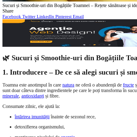
Sucuri și Smoothie-uri din Bogățiile Toamnei – Rețete sănătoase și id
Share
Facebook
Twitter
LinkedIn
Pinterest
Email
🌿 Sucuri și Smoothie-uri din Bogățiile T
1. Introducere – De ce să alegi sucuri și s
Toamna este anotimpul în care
natura
ne oferă o abundență de
fructe
ș
sunt doar câteva dintre ingredientele pe care le poți transforma în suc
minerale
,
antioxidanți
și fibre.
Consumate zilnic, ele ajută la:
întărirea imunității
înainte de sezonul rece,
detoxifierea organismului,