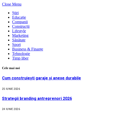
Close Menu
Știri
Educație
Companii
Construcții
Lifestyle
Marketing
Sănătate
Sport
Business & Finanțe
Tehnologie
Timp liber
Cele mai noi
Cum construiești garaje și anexe durabile
25 IUNIE 2026
Strategii branding antreprenori 2026
24 IUNIE 2026