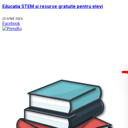
Educația STEM și resurse gratuite pentru elevi
23 IUNIE 2026
Facebook