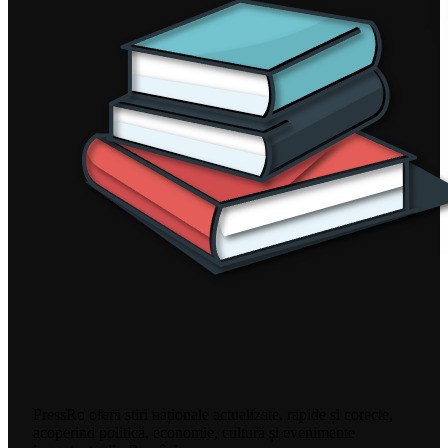
PressRo oferă știri naționale actualizate, rapide și corecte,
acoperind politică, economie, cultură și evenimente