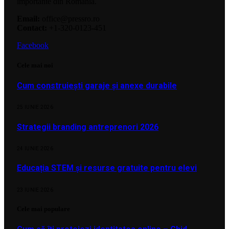
importante din România.
Email:
office@pressro.ro
Contact:
+1-320-0123-451
Facebook
Cele mai noi
Cum construiești garaje și anexe durabile
25 IUNIE 2026
Strategii branding antreprenori 2026
24 IUNIE 2026
Educația STEM și resurse gratuite pentru elevi
23 IUNIE 2026
Cele mai populare