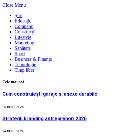
Close Menu
Știri
Educație
Companii
Construcții
Lifestyle
Marketing
Sănătate
Sport
Business & Finanțe
Tehnologie
Timp liber
Cele mai noi
Cum construiești garaje și anexe durabile
25 IUNIE 2026
Strategii branding antreprenori 2026
24 IUNIE 2026