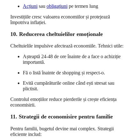
Acțiuni
sau
obligațiuni
pe termen lung
Investițiile cresc valoarea economiilor și protejează
împotriva inflației.
10. Reducerea cheltuielilor emoționale
Cheltuielile impulsive afectează economiile. Tehnici utile:
Așteaptă 24-48 de ore înainte de a face o achiziție
importantă.
Fă o listă înainte de shopping și respect-o.
Evită cumpărăturile online când ești stresat sau
plictisit.
Controlul emoțiilor reduce pierderile și crește eficiența
economisirii.
11. Strategii de economisire pentru familie
Pentru familii, bugetul devine mai complex. Strategii
eficiente includ: