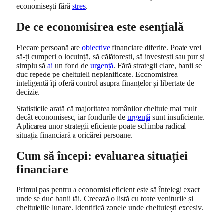
economisești fără
stres
.
De ce economisirea este esențială
Fiecare persoană are
obiective
financiare diferite. Poate vrei
să-ți cumperi o locuință, să călătorești, să investești sau pur și
simplu să
ai
un fond de
urgență
. Fără strategii clare, banii se
duc repede pe cheltuieli neplanificate. Economisirea
inteligentă îți oferă control asupra finanțelor și libertate de
decizie.
Statisticile arată că majoritatea românilor cheltuie mai mult
decât economisesc, iar fondurile de
urgență
sunt insuficiente.
Aplicarea unor strategii eficiente poate schimba radical
situația financiară a oricărei persoane.
Cum să începi: evaluarea situației
financiare
Primul pas pentru a economisi eficient este să înțelegi exact
unde se duc banii tăi. Creează o listă cu toate veniturile și
cheltuielile lunare. Identifică zonele unde cheltuiești excesiv.