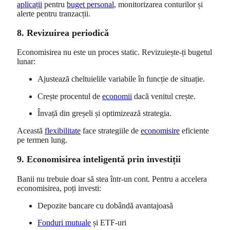
aplicații
pentru
buget personal
, monitorizarea conturilor și
alerte pentru tranzacții.
8. Revizuirea periodică
Economisirea nu este un proces static. Revizuiește-ți bugetul
lunar:
Ajustează cheltuielile variabile în funcție de situație.
Crește procentul de
economii
dacă venitul crește.
Învață din greșeli și optimizează strategia.
Această
flexibilitate
face strategiile de
economisire
eficiente
pe termen lung.
9. Economisirea inteligentă prin investiții
Banii nu trebuie doar să stea într-un cont. Pentru a accelera
economisirea, poți investi:
Depozite bancare cu dobândă avantajoasă
Fonduri mutuale
și ETF-uri