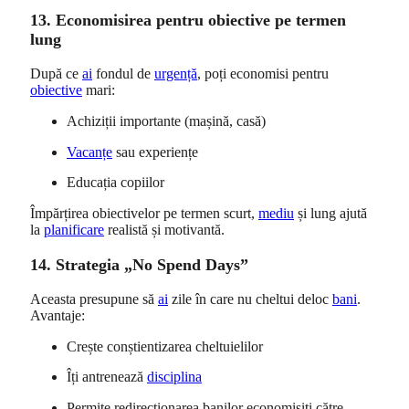
13. Economisirea pentru obiective pe termen
lung
După ce
ai
fondul de
urgență
, poți economisi pentru
obiective
mari:
Achiziții importante (mașină, casă)
Vacanțe
sau experiențe
Educația copiilor
Împărțirea obiectivelor pe termen scurt,
mediu
și lung ajută
la
planificare
realistă și motivantă.
14. Strategia „No Spend Days”
Aceasta presupune să
ai
zile în care nu cheltui deloc
bani
.
Avantaje:
Crește conștientizarea cheltuielilor
Îți antrenează
disciplina
Permite redirecționarea banilor economisiți către