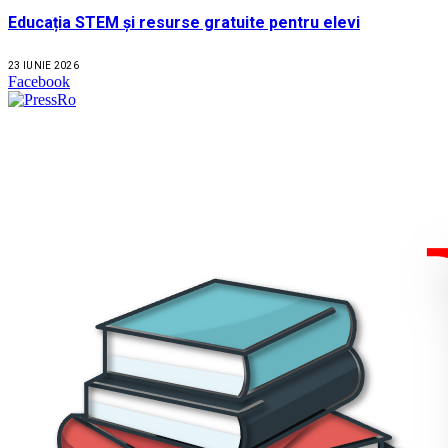
Educația STEM și resurse gratuite pentru elevi
23 IUNIE 2026
Facebook