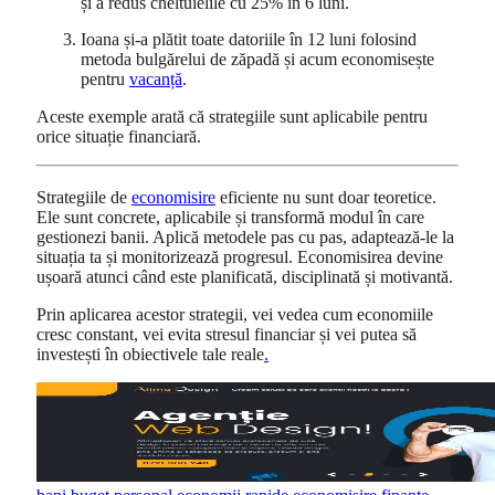
și a redus cheltuielile cu 25% în 6 luni.
Ioana și-a plătit toate datoriile în 12 luni folosind
metoda bulgărelui de zăpadă și acum economisește
pentru
vacanță
.
Aceste exemple arată că strategiile sunt aplicabile pentru
orice situație financiară.
Strategiile de
economisire
eficiente nu sunt doar teoretice.
Ele sunt concrete, aplicabile și transformă modul în care
gestionezi banii. Aplică metodele pas cu pas, adaptează-le la
situația ta și monitorizează progresul. Economisirea devine
ușoară atunci când este planificată, disciplinată și motivantă.
Prin aplicarea acestor strategii, vei vedea cum economiile
cresc constant, vei evita stresul financiar și vei putea să
investești în obiectivele tale reale
.