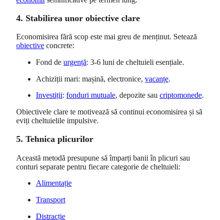
4. Stabilirea unor obiective clare
Economisirea fără scop este mai greu de menținut. Setează
obiective
concrete:
Fond de
urgență
: 3-6 luni de cheltuieli esențiale.
Achiziții mari: mașină, electronice,
vacanțe
.
Investiții
:
fonduri mutuale
, depozite sau
criptomonede
.
Obiectivele clare te motivează să continui economisirea și să
eviți cheltuielile impulsive.
5. Tehnica plicurilor
Această metodă presupune să împarți banii în plicuri sau
conturi separate pentru fiecare categorie de cheltuieli:
Alimentație
Transport
Distracție