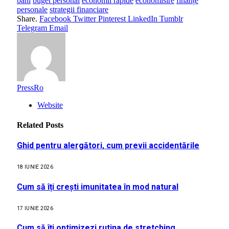
bani
buget personal
economii rapide
economisire
finanțe
personale
strategii financiare
Share.
Facebook
Twitter
Pinterest
LinkedIn
Tumblr
Telegram
Email
PressRo
Website
Related
Posts
Ghid pentru alergători, cum previi accidentările
18 IUNIE 2026
Cum să îți crești imunitatea în mod natural
17 IUNIE 2026
Cum să îți optimizezi rutina de stretching