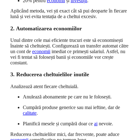
20% pentru
economii
și
investiții
.
Aplicând metoda, vei ști exact cât să pui deoparte în fiecare
lună și vei evita tentația de a cheltui excesiv.
2. Automatizarea economiilor
Unul dintre cele mai eficiente trucuri este să economisești
înainte să cheltuiești. Configurează un transfer automat către
un cont de
economii
imediat ce primești salariul. Astfel, nu
vei fi tentat să folosești banii și economiile vor crește
constant.
3. Reducerea cheltuielilor inutile
Analizează atent fiecare cheltuială.
Anulează abonamente pe care nu le folosești.
Cumpără produse generice sau mai ieftine, dar de
calitate
.
Planifică mesele și cumpără doar ce
ai
nevoie.
Reducerea cheltuielilor mici, dar frecvente, poate aduce
economii
semnificative pe termen lung.