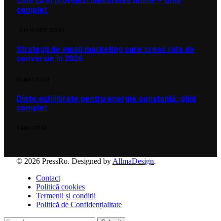
Cum să îți protejezi identitatea online – Ghid
complet
12 IANUARIE 2026
2
Strategii de email marketing care cresc rata de
conversie în 2026
26 MAI 2026
1
Diete echilibrate pentru energie constantă: ghid
complet
5 MAI 2026
1
© 2026 PressRo. Designed by
AllmaDesign
.
Contact
Politică cookies
Termenii și condiții
Politică de Confidențialitate