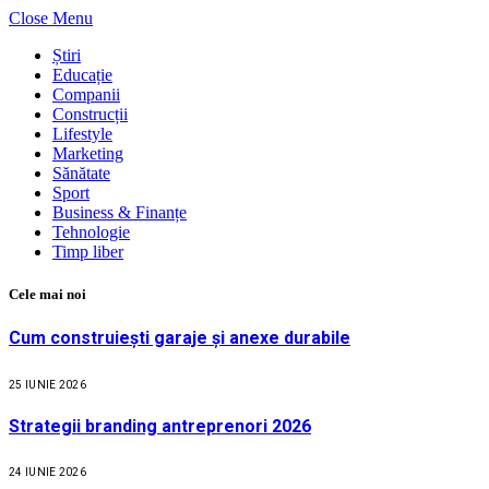
Close Menu
Știri
Educație
Companii
Construcții
Lifestyle
Marketing
Sănătate
Sport
Business & Finanțe
Tehnologie
Timp liber
Cele mai noi
Cum construiești garaje și anexe durabile
25 IUNIE 2026
Strategii branding antreprenori 2026
24 IUNIE 2026