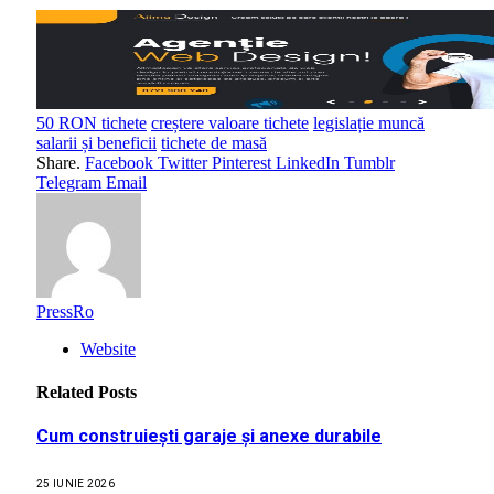
50 RON tichete
creștere valoare tichete
legislație muncă
salarii și beneficii
tichete de masă
Share.
Facebook
Twitter
Pinterest
LinkedIn
Tumblr
Telegram
Email
PressRo
Website
Related
Posts
Cum construiești garaje și anexe durabile
25 IUNIE 2026