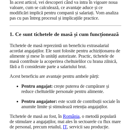
În acest articol, vei descoperi când va intra în vigoare noua
valoare, cum se calculează, ce avantaje aduce și ce
modificări implică pentru companii și salariați. Vom analiza
pas cu pas întreg procesul și implicațiile practice.
1. Ce sunt tichetele de masă și cum funcționează
Tichetele de masă reprezintă un beneficiu extrasalarial
acordat angajaților. Ele sunt folosite pentru achiziționarea de
alimente și mese în unități autorizate. Practic, tichetele de
masă contribuie la acoperirea cheltuielilor cu hrana zilnică,
fără a fi considerate parte a salariului brut.
Acest beneficiu are avantaje pentru ambele părți:
Pentru angajat:
crește puterea de cumpărare și
reduce cheltuielile personale pentru alimente.
Pentru angajator:
este scutit de contribuții sociale în
anumite limite și stimulează retenția angajaților.
Tichetele de masă au fost, în
România
, o metodă populară
de stimulare a angajaților, mai ales în sectoarele cu flux mare
de personal, precum retailul,
IT
, servicii sau producție.