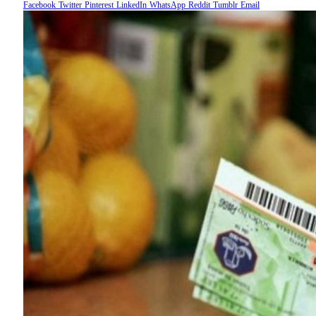
Facebook
Twitter
Pinterest
LinkedIn
WhatsApp
Reddit
Tumblr
Email