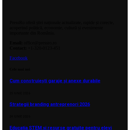
PressRo oferă știri naționale actualizate, rapide și corecte,
acoperind politică, economie, cultură și evenimente
importante din România.
Email:
office@pressro.ro
Contact:
+1-320-0123-451
Facebook
Cele mai noi
Cum construiești garaje și anexe durabile
25 IUNIE 2026
Strategii branding antreprenori 2026
24 IUNIE 2026
Educația STEM și resurse gratuite pentru elevi