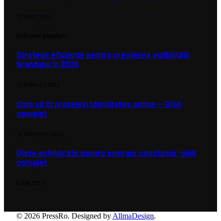
23 IUNIE 2026
Cele mai populare
Strategii eficiente pentru creșterea vizibilității
brandului în 2026
15 APRILIE 2026
2
Cum să îți protejezi identitatea online – Ghid
complet
12 IANUARIE 2026
2
Diete echilibrate pentru energie constantă: ghid
complet
5 MAI 2026
1
© 2026 PressRo. Designed by
AllmaDesign
.