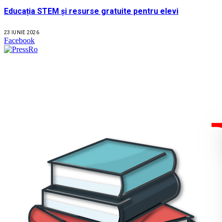
Educația STEM și resurse gratuite pentru elevi
23 IUNIE 2026
Facebook