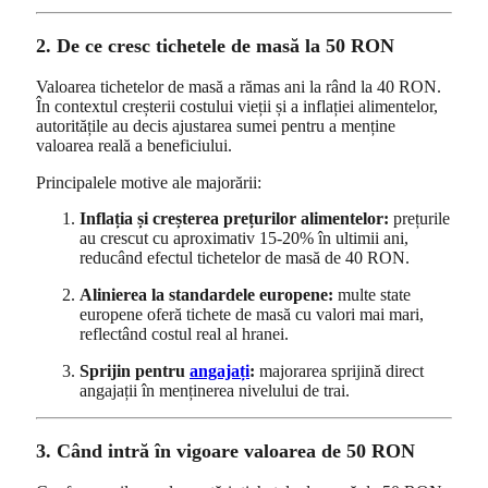
2. De ce cresc tichetele de masă la 50 RON
Valoarea tichetelor de masă a rămas ani la rând la 40 RON.
În contextul creșterii costului vieții și a inflației alimentelor,
autoritățile au decis ajustarea sumei pentru a menține
valoarea reală a beneficiului.
Principalele motive ale majorării:
Inflația și creșterea prețurilor alimentelor:
prețurile
au crescut cu aproximativ 15-20% în ultimii ani,
reducând efectul tichetelor de masă de 40 RON.
Alinierea la standardele europene:
multe state
europene oferă tichete de masă cu valori mai mari,
reflectând costul real al hranei.
Sprijin pentru
angajați
:
majorarea sprijină direct
angajații în menținerea nivelului de trai.
3. Când intră în vigoare valoarea de 50 RON