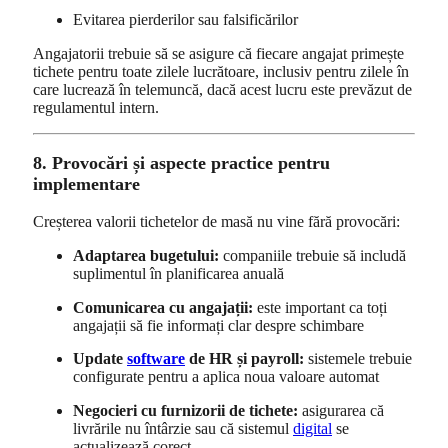
Evitarea pierderilor sau falsificărilor
Angajatorii trebuie să se asigure că fiecare angajat primește
tichete pentru toate zilele lucrătoare, inclusiv pentru zilele în
care lucrează în telemuncă, dacă acest lucru este prevăzut de
regulamentul intern.
8. Provocări și aspecte practice pentru
implementare
Creșterea valorii tichetelor de masă nu vine fără provocări:
Adaptarea bugetului:
companiile trebuie să includă
suplimentul în planificarea anuală
Comunicarea cu angajații:
este important ca toți
angajații să fie informați clar despre schimbare
Update
software
de HR și payroll:
sistemele trebuie
configurate pentru a aplica noua valoare automat
Negocieri cu furnizorii de tichete:
asigurarea că
livrările nu întârzie sau că sistemul
digital
se
actualizează corect