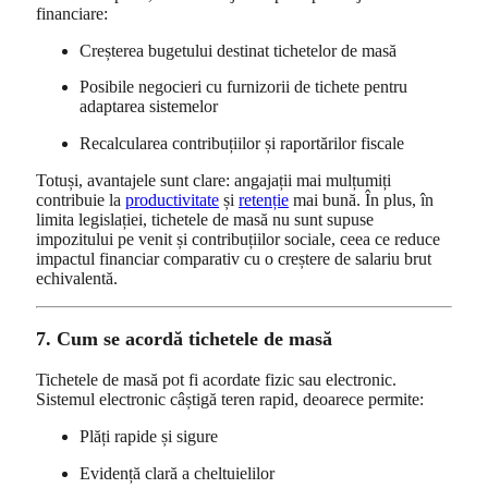
financiare:
Creșterea bugetului destinat tichetelor de masă
Posibile negocieri cu furnizorii de tichete pentru
adaptarea sistemelor
Recalcularea contribuțiilor și raportărilor fiscale
Totuși, avantajele sunt clare: angajații mai mulțumiți
contribuie la
productivitate
și
retenție
mai bună. În plus, în
limita legislației, tichetele de masă nu sunt supuse
impozitului pe venit și contribuțiilor sociale, ceea ce reduce
impactul financiar comparativ cu o creștere de salariu brut
echivalentă.
7. Cum se acordă tichetele de masă
Tichetele de masă pot fi acordate fizic sau electronic.
Sistemul electronic câștigă teren rapid, deoarece permite:
Plăți rapide și sigure
Evidență clară a cheltuielilor