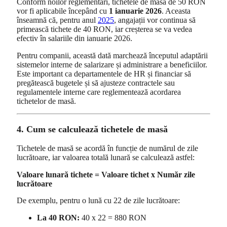
Conform noilor reglementări, tichetele de masă de 50 RON
vor fi aplicabile începând cu
1 ianuarie 2026
. Aceasta
înseamnă că, pentru anul
2025
, angajații vor continua să
primească tichete de 40 RON, iar creșterea se va vedea
efectiv în salariile din ianuarie 2026.
Pentru companii, această dată marchează începutul adaptării
sistemelor interne de salarizare și administrare a beneficiilor.
Este important ca departamentele de HR și financiar să
pregătească bugetele și să ajusteze contractele sau
regulamentele interne care reglementează acordarea
tichetelor de masă.
4. Cum se calculează tichetele de masă
Tichetele de masă se acordă în funcție de numărul de zile
lucrătoare, iar valoarea totală lunară se calculează astfel:
Valoare lunară tichete = Valoare tichet x Număr zile
lucrătoare
De exemplu, pentru o lună cu 22 de zile lucrătoare:
La 40 RON:
40 x 22 = 880 RON