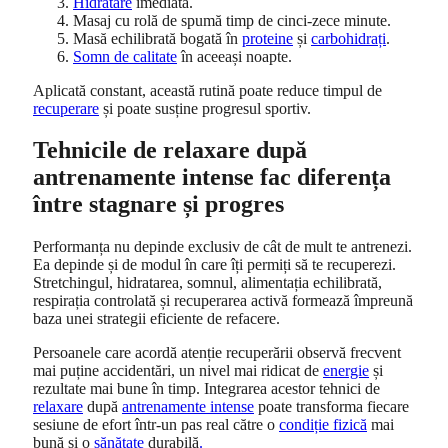
Hidratare
imediată.
Masaj cu rolă de spumă timp de cinci-zece minute.
Masă echilibrată bogată în
proteine
și
carbohidrați
.
Somn de calitate
în aceeași noapte.
Aplicată constant, această rutină poate reduce timpul de
recuperare
și poate susține progresul sportiv.
Tehnicile de relaxare după
antrenamente intense fac diferența
între stagnare și progres
Performanța nu depinde exclusiv de cât de mult te antrenezi.
Ea depinde și de modul în care îți permiți să te recuperezi.
Stretchingul, hidratarea, somnul, alimentația echilibrată,
respirația controlată și recuperarea activă formează împreună
baza unei strategii eficiente de refacere.
Persoanele care acordă atenție recuperării observă frecvent
mai puține accidentări, un nivel mai ridicat de
energie
și
rezultate mai bune în timp. Integrarea acestor tehnici de
relaxare
după
antrenamente intense
poate transforma fiecare
sesiune de efort într-un pas real către o
condiție fizică
mai
bună și o
sănătate
durabilă
.