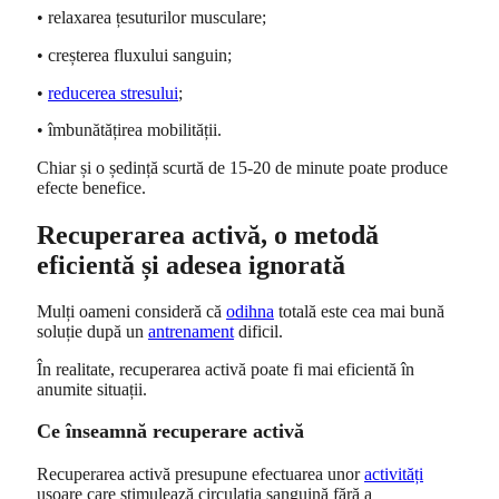
• relaxarea țesuturilor musculare;
• creșterea fluxului sanguin;
•
reducerea stresului
;
• îmbunătățirea mobilității.
Chiar și o ședință scurtă de 15-20 de minute poate produce
efecte benefice.
Recuperarea activă, o metodă
eficientă și adesea ignorată
Mulți oameni consideră că
odihna
totală este cea mai bună
soluție după un
antrenament
dificil.
În realitate, recuperarea activă poate fi mai eficientă în
anumite situații.
Ce înseamnă recuperare activă
Recuperarea activă presupune efectuarea unor
activități
ușoare care stimulează circulația sanguină fără a