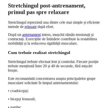
Stretchingul post-antrenament,
primul pas spre relaxare
Stretchingul reprezintă una dintre cele mai simple și eficiente
metode de
relaxare
după efort.
După un
antrenament
intens, mușchii rămân tensionați și
contractați. Exercițiile de întindere contribuie la restabilirea
mobilității și la reducerea rigidității musculare.
Cum trebuie realizat stretchingul
Stretchingul trebuie efectuat lent și controlat. Fiecare poziție
trebuie menținută între 20 și 40 de secunde, fără mișcări
bruște.
Este recomandată concentrarea asupra principalelor grupe
musculare solicitate în timpul antrenamentului:
• cvadricepși;
• bicepși femurali;
• gambe;