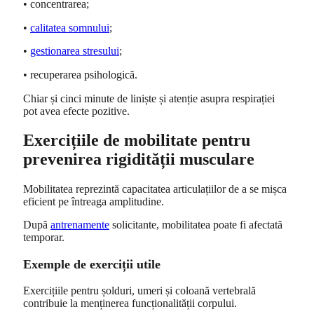
• concentrarea;
•
calitatea somnului
;
•
gestionarea stresului
;
• recuperarea psihologică.
Chiar și cinci minute de liniște și atenție asupra respirației
pot avea efecte pozitive.
Exercițiile de mobilitate pentru
prevenirea rigidității musculare
Mobilitatea reprezintă capacitatea articulațiilor de a se mișca
eficient pe întreaga amplitudine.
După
antrenamente
solicitante, mobilitatea poate fi afectată
temporar.
Exemple de exerciții utile
Exercițiile pentru șolduri, umeri și coloană vertebrală
contribuie la menținerea funcționalității corpului.