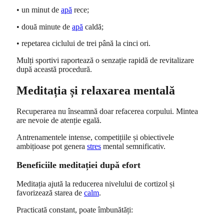
• un minut de
apă
rece;
• două minute de
apă
caldă;
• repetarea ciclului de trei până la cinci ori.
Mulți sportivi raportează o senzație rapidă de revitalizare
după această procedură.
Meditația și relaxarea mentală
Recuperarea nu înseamnă doar refacerea corpului. Mintea
are nevoie de atenție egală.
Antrenamentele intense, competițiile și obiectivele
ambițioase pot genera
stres
mental semnificativ.
Beneficiile meditației după efort
Meditația ajută la reducerea nivelului de cortizol și
favorizează starea de
calm
.
Practicată constant, poate îmbunătăți: