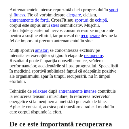
Antrenamentele intense reprezintă cheia progresului în
sport
și
fitness
. Fie că vorbim despre
alergare
, ciclism,
antrenamente de forță
, CrossFit sau
sporturi
de
echipă
,
corpul este supus unui
stres
semnificativ. Mușchii,
articulațiile și sistemul nervos consumă resurse importante
pentru a susține efortul, iar procesul de
recuperare
devine la
fel de important precum antrenamentul în sine.
Mulți sportivi
amatori
se concentrează exclusiv pe
intensitatea exercițiilor și ignoră etapa de
recuperare
.
Rezultatul poate fi apariția oboselii cronice, scăderea
performanțelor, accidentările și lipsa progresului. Specialiștii
în medicină sportivă subliniază faptul că adaptările pozitive
ale organismului apar în timpul recuperării, nu în timpul
efortului.
Tehnicile de
relaxare
după
antrenamente intense
contribuie
la reducerea tensiunii musculare, la refacerea rezervelor
energetice și la menținerea unei stări generale de bine.
Aplicate constant, acestea pot transforma radical modul în
care corpul răspunde la efort.
De ce este importantă recuperarea