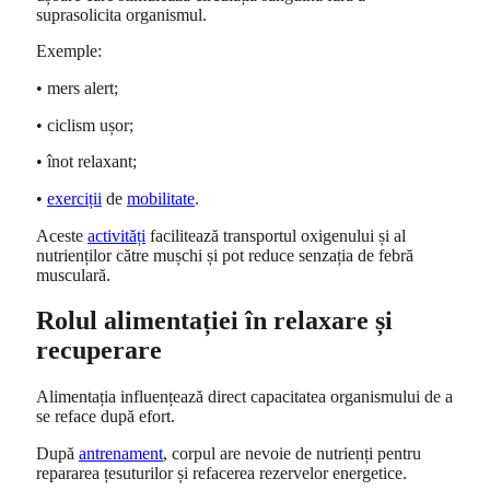
suprasolicita organismul.
Exemple:
• mers alert;
• ciclism ușor;
• înot relaxant;
•
exerciții
de
mobilitate
.
Aceste
activități
facilitează transportul oxigenului și al
nutrienților către mușchi și pot reduce senzația de febră
musculară.
Rolul alimentației în relaxare și
recuperare
Alimentația influențează direct capacitatea organismului de a
se reface după efort.
După
antrenament
, corpul are nevoie de nutrienți pentru
repararea țesuturilor și refacerea rezervelor energetice.