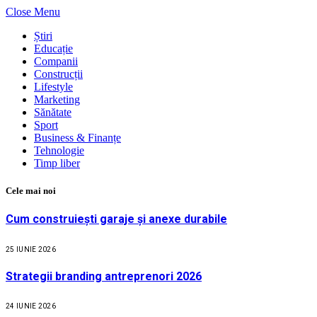
Close Menu
Știri
Educație
Companii
Construcții
Lifestyle
Marketing
Sănătate
Sport
Business & Finanțe
Tehnologie
Timp liber
Cele mai noi
Cum construiești garaje și anexe durabile
25 IUNIE 2026
Strategii branding antreprenori 2026
24 IUNIE 2026