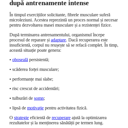
după antrenamente intense
În timpul exercițiilor solicitante, fibrele musculare suferă
microleziuni. Acestea reprezintă un proces normal și necesar
pentru dezvoltarea masei musculare și a rezistenței fizice.
După terminarea antrenamentului, organismul începe
procesul de reparare și
adaptare
. Dacă recuperarea este
insuficientă, corpul nu reușește să se refacă complet. În timp,
această situație poate genera:
•
oboseală
persistentă;
• scăderea forței musculare;
• performanțe mai slabe;
• risc crescut de accidentări;
• tulburări de
somn
;
• lipsă de
motivație
pentru activitatea fizică.
O
strategie
eficientă de
recuperare
ajută la optimizarea
rezultatelor și la menținerea sănătății pe termen lung.