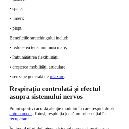
• spate;
• umeri;
• piept.
Beneficiile stretchingului includ:
• reducerea tensiunii musculare;
• îmbunătățirea flexibilității;
• creșterea mobilității articulare;
• senzație generală de
relaxare
.
Respirația controlată și efectul
asupra sistemului nervos
Puțini sportivi acordă atenție modului în care respiră după
antrenament
. Totuși, respirația joacă un rol esențial în
recuperare
.
În timpul efortului intens, sistemul nervos simpatic este