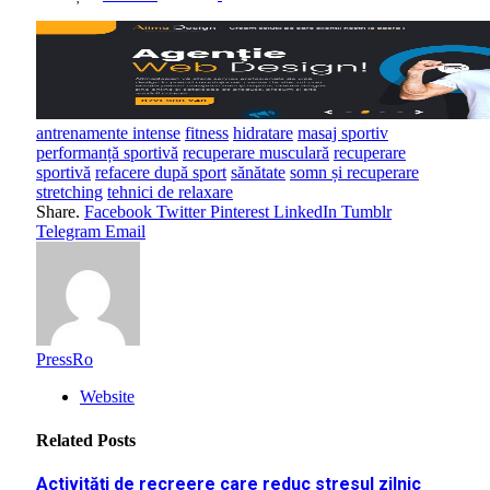
antrenamente intense
fitness
hidratare
masaj sportiv
performanță sportivă
recuperare musculară
recuperare
sportivă
refacere după sport
sănătate
somn și recuperare
stretching
tehnici de relaxare
Share.
Facebook
Twitter
Pinterest
LinkedIn
Tumblr
Telegram
Email
PressRo
Website
Related
Posts
Activități de recreere care reduc stresul zilnic