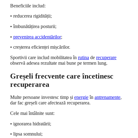
Beneficiile includ:
• reducerea rigidității;
• îmbunătățirea posturii;
•
prevenirea accidentărilor
;
• creșterea eficienței mișcărilor.
Sportivii care includ mobilitatea în
rutina
de
recuperare
observă adesea rezultate mai bune pe termen lung.
Greșeli frecvente care încetinesc
recuperarea
Multe persoane investesc timp și
energie
în
antrenamente
,
dar fac greșeli care afectează recuperarea.
Cele mai întâlnite sunt:
• ignorarea hidratării;
• lipsa somnului;