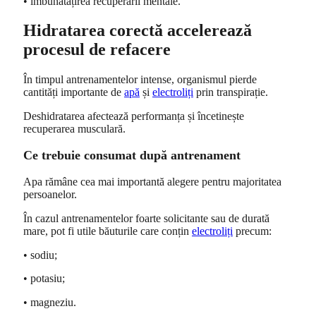
• îmbunătățirea recuperării mentale.
Hidratarea corectă accelerează
procesul de refacere
În timpul antrenamentelor intense, organismul pierde
cantități importante de
apă
și
electroliți
prin transpirație.
Deshidratarea afectează performanța și încetinește
recuperarea musculară.
Ce trebuie consumat după antrenament
Apa rămâne cea mai importantă alegere pentru majoritatea
persoanelor.
În cazul antrenamentelor foarte solicitante sau de durată
mare, pot fi utile băuturile care conțin
electroliți
precum:
• sodiu;
• potasiu;
• magneziu.