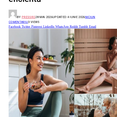
BY
PRESSRO
28 MAI 2026
UPDATED:
4 IUNIE 2026
NICIUN
COMENTARIU
3
VIEWS
Facebook
Twitter
Pinterest
LinkedIn
WhatsApp
Reddit
Tumblr
Email