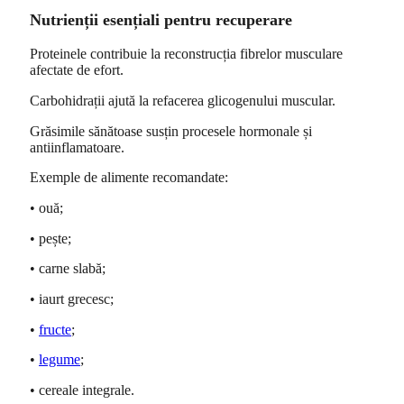
Nutrienții esențiali pentru recuperare
Proteinele contribuie la reconstrucția fibrelor musculare
afectate de efort.
Carbohidrații ajută la refacerea glicogenului muscular.
Grăsimile sănătoase susțin procesele hormonale și
antiinflamatoare.
Exemple de alimente recomandate:
• ouă;
• pește;
• carne slabă;
• iaurt grecesc;
•
fructe
;
•
legume
;
• cereale integrale.