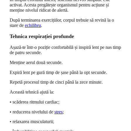
activat. Acesta pregătește organismul pentru acțiune și
menține nivelul ridicat de alertă.
După terminarea exercițiilor, corpul trebuie să revină la o
stare de
echilibru
.
Tehnica respirației profunde
Așază-te într-o poziție confortabilă și inspiră lent pe nas timp
de patru secunde.
Menține aerul două secunde.
Expiră lent pe gură timp de șase până la opt secunde.
Repetă procesul timp de cinci până la zece minute.
Această tehnică ajută la:
• scăderea ritmului cardiac;
• reducerea nivelului de
stres
;
• relaxarea musculaturii;