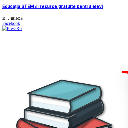
Educația STEM și resurse gratuite pentru elevi
23 IUNIE 2026
Facebook