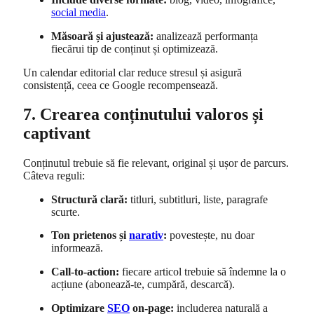
social media
.
Măsoară și ajustează:
analizează performanța
fiecărui tip de conținut și optimizează.
Un calendar editorial clar reduce stresul și asigură
consistență, ceea ce Google recompensează.
7. Crearea conținutului valoros și
captivant
Conținutul trebuie să fie relevant, original și ușor de parcurs.
Câteva reguli:
Structură clară:
titluri, subtitluri, liste, paragrafe
scurte.
Ton prietenos și
narativ
:
povestește, nu doar
informează.
Call-to-action:
fiecare articol trebuie să îndemne la o
acțiune (abonează-te, cumpără, descarcă).
Optimizare
SEO
on-page:
includerea naturală a