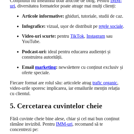
Conținutul nu înseamnă doar articole de blog. Pentru
IMM-
uri
, diversitatea formatelor poate atrage mai mulți clienți:
Articole informative:
ghiduri, tutoriale, studii de caz.
Infografice:
vizual, ușor de distribuit pe
rețele sociale
.
Video-uri scurte:
pentru
TikTok
,
Instagram
sau
YouTube.
Podcast-uri:
ideal pentru educarea audienței și
construirea autorității.
Email
marketing
:
newslettere cu conținut exclusiv și
oferte speciale.
Fiecare format are rolul său: articolele atrag
trafic organic
,
video-urile sporesc implicarea, iar emailurile mențin relația
cu clientul.
5. Cercetarea cuvintelor cheie
Fără cuvinte cheie bine alese, chiar și cel mai bun conținut
rămâne invizibil. Pentru
IMM-uri
, recomand să te
concentrezi pe: