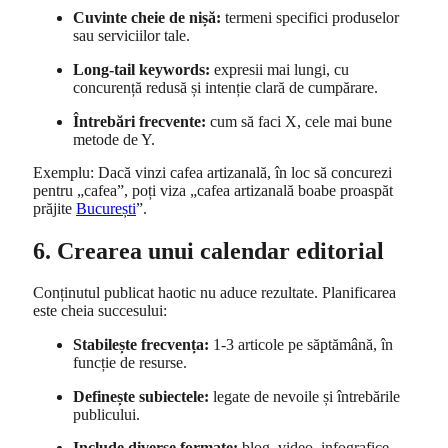
Cuvinte cheie de nișă:
termeni specifici produselor
sau serviciilor tale.
Long-tail keywords:
expresii mai lungi, cu
concurență redusă și intenție clară de cumpărare.
Întrebări frecvente:
cum să faci X, cele mai bune
metode de Y.
Exemplu: Dacă vinzi cafea artizanală, în loc să concurezi
pentru „cafea”, poți viza „cafea artizanală boabe proaspăt
prăjite
București
”.
6. Crearea unui calendar editorial
Conținutul publicat haotic nu aduce rezultate. Planificarea
este cheia succesului:
Stabilește frecvența:
1-3 articole pe săptămână, în
funcție de resurse.
Definește subiectele:
legate de nevoile și întrebările
publicului.
Include diverse formate:
blog, video, infografice,