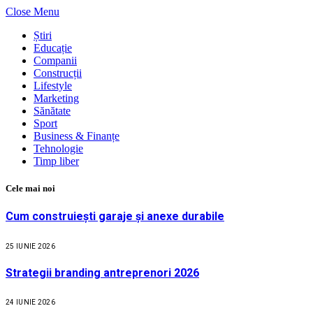
Close Menu
Știri
Educație
Companii
Construcții
Lifestyle
Marketing
Sănătate
Sport
Business & Finanțe
Tehnologie
Timp liber
Cele mai noi
Cum construiești garaje și anexe durabile
25 IUNIE 2026
Strategii branding antreprenori 2026
24 IUNIE 2026