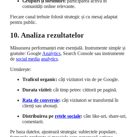
Grupuri și forumuri:
participarea activă în
comunități online relevante.
Fiecare canal trebuie folosit strategic și cu mesaj adaptat
pentru public.
10. Analiza rezultatelor
Măsurarea performanței este esențială. Instrumente simple și
gratuite: Google
Analytics
, Search Console sau instrumente
de
social media
analytics
.
Urmărește:
Traficul organic:
câți vizitatori vin de pe Google.
Durata vizitei:
cât timp petrec cititorii pe pagină.
Rata de conversie
:
câți vizitatori se transformă în
clienți sau abonați.
Distribuirea pe
rețele sociale
:
câte like-uri, share-uri,
comentarii.
Pe baza datelor, ajustează strategia: subiectele populare,