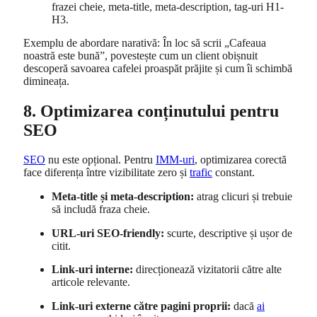
frazei cheie, meta-title, meta-description, tag-uri H1-
H3.
Exemplu de abordare narativă: În loc să scrii „Cafeaua
noastră este bună”, povestește cum un client obișnuit
descoperă savoarea cafelei proaspăt prăjite și cum îi schimbă
dimineața.
8. Optimizarea conținutului pentru
SEO
SEO
nu este opțional. Pentru
IMM-uri
, optimizarea corectă
face diferența între vizibilitate zero și
trafic
constant.
Meta-title și meta-description:
atrag clicuri și trebuie
să includă fraza cheie.
URL-uri SEO-friendly:
scurte, descriptive și ușor de
citit.
Link-uri interne:
direcționează vizitatorii către alte
articole relevante.
Link-uri externe către pagini proprii:
dacă
ai