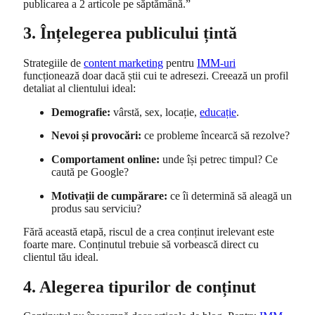
publicarea a 2 articole pe săptămână.”
3. Înțelegerea publicului țintă
Strategiile de
content marketing
pentru
IMM-uri
funcționează doar dacă știi cui te adresezi. Creează un profil
detaliat al clientului ideal:
Demografie:
vârstă, sex, locație,
educație
.
Nevoi și provocări:
ce probleme încearcă să rezolve?
Comportament online:
unde își petrec timpul? Ce
caută pe Google?
Motivații de cumpărare:
ce îi determină să aleagă un
produs sau serviciu?
Fără această etapă, riscul de a crea conținut irelevant este
foarte mare. Conținutul trebuie să vorbească direct cu
clientul tău ideal.
4. Alegerea tipurilor de conținut