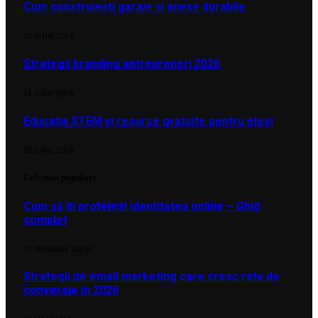
Cum construiești garaje și anexe durabile
25 IUNIE 2026
Strategii branding antreprenori 2026
24 IUNIE 2026
Educația STEM și resurse gratuite pentru elevi
23 IUNIE 2026
Cele mai populare
Cum să îți protejezi identitatea online – Ghid
complet
12 IANUARIE 2026
2
Strategii de email marketing care cresc rata de
conversie în 2026