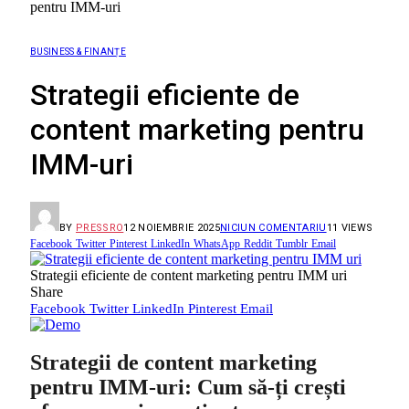
pentru IMM-uri
BUSINESS & FINANȚE
Strategii eficiente de
content marketing pentru
IMM-uri
BY
PRESSRO
12 NOIEMBRIE 2025
NICIUN COMENTARIU
11
VIEWS
Facebook
Twitter
Pinterest
LinkedIn
WhatsApp
Reddit
Tumblr
Email
Strategii eficiente de content marketing pentru IMM uri
Share
Facebook
Twitter
LinkedIn
Pinterest
Email
Strategii de content marketing
pentru IMM-uri: Cum să-ți crești