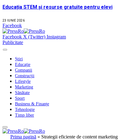
Educația STEM și resurse gratuite pentru elevi
23 IUNIE 2026
Facebook
Facebook
X (Twitter)
Instagram
Publicitate
Știri
Educație
Companii
Construcții
Lifestyle
Marketing
Sănătate
Sport
Business & Finanțe
Tehnologie
Timp liber
Prima pagină
»
Strategii eficiente de content marketing