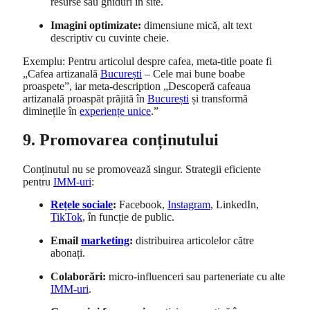
resurse sau ghiduri în site.
Imagini optimizate:
dimensiune mică, alt text
descriptiv cu cuvinte cheie.
Exemplu: Pentru articolul despre cafea, meta-title poate fi
„Cafea artizanală
București
– Cele mai bune boabe
proaspete”, iar meta-description „Descoperă cafeaua
artizanală proaspăt prăjită în
București
și transformă
diminețile în
experiențe unice
.”
9. Promovarea conținutului
Conținutul nu se promovează singur. Strategii eficiente
pentru
IMM-uri
:
Rețele sociale
:
Facebook,
Instagram
, LinkedIn,
TikTok
, în funcție de public.
Email
marketing
:
distribuirea articolelor către
abonați.
Colaborări:
micro-influenceri sau parteneriate cu alte
IMM-uri
.