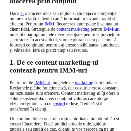
afacerea prin conținut
Dacă
ai
o afacere mică sau mijlocie, știi deja că competiția
online nu iartă. Clienții caută informații relevante, rapid și
eficient. Pentru un
IMM
, fiecare vizitator poate însemna un
client fidel. Strategiile de
content marketing
pentru
IMM-uri
nu sunt doar opțiuni, ele devin esențiale pentru supraviețuire
și creștere. În acest articol, vom explora pas cu pas cum să
folosești conținutul pentru a-ți crește vizibilitatea, autoritatea
și vânzările, fără să pierzi timp sau resurse.
1. De ce content marketing-ul
contează pentru IMM-uri
Pentru multe
IMM-uri
, bugetele de
marketing
sunt limitate.
Reclamele plătite funcționează, dar costurile cresc constant,
iar rezultatele sunt efemere. Content marketing-ul îți oferă o
soluție sustenabilă: creezi conținut valoros care atrage
vizitatori gratuit sau cu
costuri
reduse, îi educă și îi
transformă în clienți.
Un conținut bine construit crește autoritatea brandului tău și
creează încredere. Dacă publici articole utile, ghiduri,
tutoriale sau studii de caz, clienții te vor percepe ca pe un