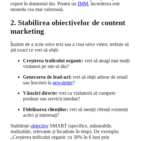
expert în domeniul tău. Pentru un
IMM
, încrederea este
moneda cea mai valoroasă.
2. Stabilirea obiectivelor de content
marketing
Înainte de a scrie orice text sau a crea orice video, trebuie să
știi exact ce vrei să obții:
Creșterea traficului organic:
vrei să atragi mai mulți
vizitatori pe site-ul tău?
Generarea de lead-uri:
vrei să obții adrese de email
sau înscrieri la
newsletter
?
Vânzări directe:
vrei ca vizitatorii să cumpere
produse sau servicii imediat?
Fidelizarea clienților:
vrei să menții clienții existenți
activi și interesați?
Stabilește
obiective
SMART (specifice, măsurabile,
realizabile, relevante și încadrate în timp). De exemplu:
„Creșterea traficului organic cu 30% în 6 luni prin