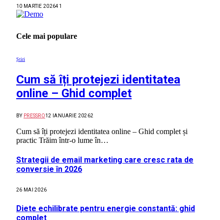
10 MARTIE 2026
41
Cele mai populare
Știri
Cum să îți protejezi identitatea
online – Ghid complet
BY
PRESSRO
12 IANUARIE 2026
2
Cum să îți protejezi identitatea online – Ghid complet și
practic Trăim într-o lume în…
Strategii de email marketing care cresc rata de
conversie în 2026
26 MAI 2026
Diete echilibrate pentru energie constantă: ghid
complet