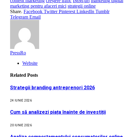
content marketing
creștere trafic
IMM-uri
marketing digital
marketing pentru afaceri mici
strategii online
Share.
Facebook
Twitter
Pinterest
LinkedIn
Tumblr
Telegram
Email
PressRo
Website
Related
Posts
Strategii branding antreprenori 2026
24 IUNIE 2026
Cum să analizezi piața înainte de investiții
20 IUNIE 2026
Analiza comportamentului consumatorilor online