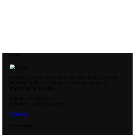
Despre
PressRo oferă știri naționale actualizate, rapide și corecte,
acoperind politică, economie, cultură și evenimente
importante din România.
Email:
office@pressro.ro
Contact:
+1-320-0123-451
Facebook
Cele mai noi