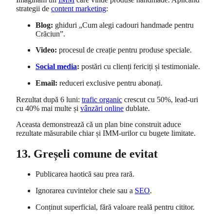
strategii de
content marketing
:
Blog:
ghiduri „Cum alegi cadouri handmade pentru
Crăciun”.
Video:
procesul de creație pentru produse speciale.
Social media
:
postări cu clienți fericiți și testimoniale.
Email:
reduceri exclusive pentru abonați.
Rezultat după 6 luni:
trafic organic
crescut cu 50%, lead-uri
cu 40% mai multe și
vânzări online
dublate.
Aceasta demonstrează că un plan bine construit aduce
rezultate măsurabile chiar și IMM-urilor cu bugete limitate.
13. Greșeli comune de evitat
Publicarea haotică sau prea rară.
Ignorarea cuvintelor cheie sau a
SEO
.
Conținut superficial, fără valoare reală pentru cititor.