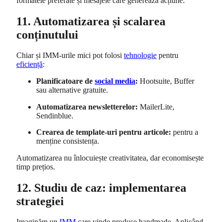
formatele preferate și mesajele care generează acțiune.
11. Automatizarea și scalarea
conținutului
Chiar și IMM-urile mici pot folosi
tehnologie
pentru
eficiență
:
Planificatoare de
social media
:
Hootsuite, Buffer
sau alternative gratuite.
Automatizarea newsletterelor:
MailerLite,
Sendinblue.
Crearea de template-uri pentru articole:
pentru a
menține consistența.
Automatizarea nu înlocuiește creativitatea, dar economisește
timp prețios.
12. Studiu de caz: implementarea
strategiei
Imaginăm un
IMM
care vinde produse handmade. Aplicând