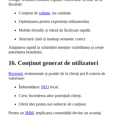
flexibile:
Conținut de
calitate
, nu cantitate.
Optimizarea pentru experiența utilizatorului.
Mobile-friendly și viteză de încărcare rapidă.
Structură clară și markup semantic corect.
Adaptarea rapidă la schimbări menține vizibilitatea și crește
autoritatea brandului.
16. Conținut generat de utilizatori
Recenzii
, testimoniale și postări de la clienți pot fi extrem de
valoroase:
Îmbunătățesc
SEO
local.
Cresc încrederea altor potențiali clienți.
Oferă idei pentru noi subiecte de conținut.
Pentru un
IMM
, implicarea comunității devine un avantaj