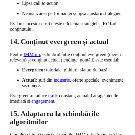
Lipsa call-to-action.
Neanalizarea performanței și lipsa ajustării strategiei.
Evitarea acestor erori crește eficiența strategiei și ROI-ul
conținutului.
14. Conținut evergreen și actual
Pentru
IMM-uri
, echilibrul între conținut evergreen (mereu
relevant) și conținut actual (tendințe, noutăți) este esențial:
Evergreen:
tutoriale, ghiduri, sfaturi de bază.
Actual:
știri din
industrie
, oferte speciale, evenimente
sezoniere.
Evergreen-ul aduce
trafic
constant, actualul atrage atenție
imediată și
engagement
.
15. Adaptarea la schimbările
algoritmilor
Google schimbă constant regulile. IMM-urile trebuie să fie