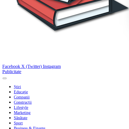
Facebook
X (Twitter)
Instagram
Publicitate
Știri
Educație
Companii
Construcții
Lifestyle
Marketing
Sănătate
Sport
Business & Finanțe