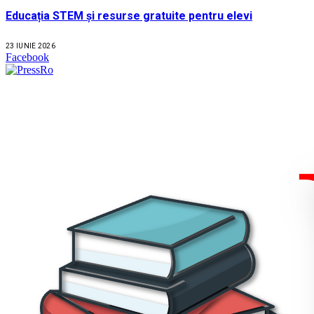
Educația STEM și resurse gratuite pentru elevi
23 IUNIE 2026
Facebook