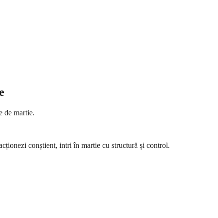
e
e de martie.
ționezi conștient, intri în martie cu structură și control.