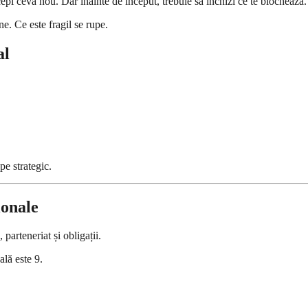
pi ceva nou. Dar înainte de început, trebuie să închizi ce te blochează.
e. Ce este fragil se rupe.
al
pe strategic.
ionale
parteneriat și obligații.
lă este 9.