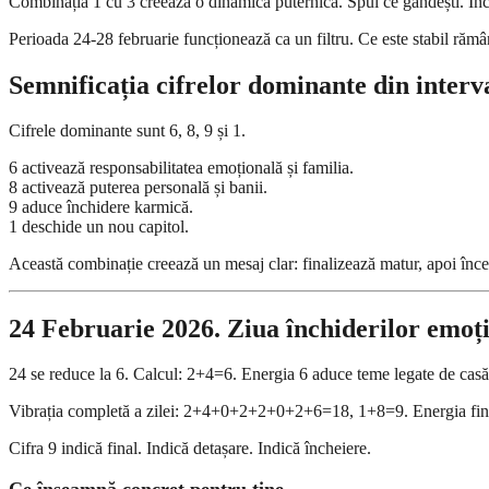
Combinația 1 cu 3 creează o dinamică puternică. Spui ce gândești. Înce
Perioada 24-28 februarie funcționează ca un filtru. Ce este stabil rămân
Semnificația cifrelor dominante din interv
Cifrele dominante sunt 6, 8, 9 și 1.
6 activează responsabilitatea emoțională și familia.
8 activează puterea personală și banii.
9 aduce închidere karmică.
1 deschide un nou capitol.
Această combinație creează un mesaj clar: finalizează matur, apoi înce
24 Februarie 2026. Ziua închiderilor emoț
24 se reduce la 6. Calcul: 2+4=6. Energia 6 aduce teme legate de casă, 
Vibrația completă a zilei: 2+4+0+2+2+0+2+6=18, 1+8=9. Energia fina
Cifra 9 indică final. Indică detașare. Indică încheiere.