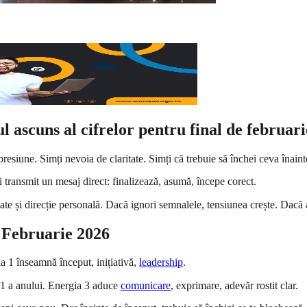
ascuns al cifrelor pentru final de februari
siune. Simți nevoia de claritate. Simți că trebuie să închei ceva înaint
 transmit un mesaj direct: finalizează, asumă, începe corect.
tate și direcție personală. Dacă ignori semnalele, tensiunea crește. Dacă ac
 Februarie 2026
 1 înseamnă început, inițiativă,
leadership
.
a 1 a anului. Energia 3 aduce
comunicare
, exprimare, adevăr rostit clar.