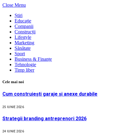
Close Menu
Știri
Educație
Companii
Construcții
Lifestyle
Marketing
Sănătate
Sport
Business & Finanțe
Tehnologie
Timp liber
Cele mai noi
Cum construiești garaje și anexe durabile
25 IUNIE 2026
Strategii branding antreprenori 2026
24 IUNIE 2026