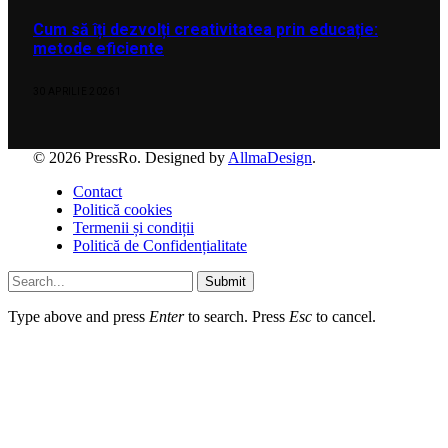
Cum să îți dezvolți creativitatea prin educație:
metode eficiente
30 APRILIE 2026
1
© 2026 PressRo. Designed by
AllmaDesign
.
Contact
Politică cookies
Termenii și condiții
Politică de Confidențialitate
Submit
Type above and press
Enter
to search. Press
Esc
to cancel.