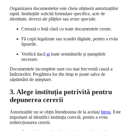
Organizarea documentelor este cheia obținerii autorizațiilor
rapid. Instituțiile solicită formulare specifice, acte de
identitate, dovezi ale plăților sau avize speciale.
Creează o listă clară cu toate documentele cerute.
Fă copii legalizate sau scanări digitale, pentru a evita
lipsurile.
Verifică dacă
ai
toate semnăturile și ștampilele
necesare.
Documentele incomplete sunt cea mai frecventă cauză a
întârzierilor. Pregătirea lor din timp te poate salva de
săptămâni de așteptare.
3. Alege instituția potrivită pentru
depunerea cererii
Autorizațiile nu se obțin întotdeauna de la același
birou
. Este
important să identifici instituția corectă, pentru a evita
redirecționarea cererii.