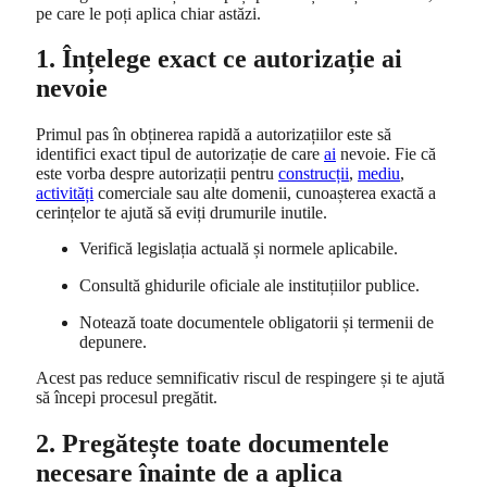
pe care le poți aplica chiar astăzi.
1. Înțelege exact ce autorizație ai
nevoie
Primul pas în obținerea rapidă a autorizațiilor este să
identifici exact tipul de autorizație de care
ai
nevoie. Fie că
este vorba despre autorizații pentru
construcții
,
mediu
,
activități
comerciale sau alte domenii, cunoașterea exactă a
cerințelor te ajută să eviți drumurile inutile.
Verifică legislația actuală și normele aplicabile.
Consultă ghidurile oficiale ale instituțiilor publice.
Notează toate documentele obligatorii și termenii de
depunere.
Acest pas reduce semnificativ riscul de respingere și te ajută
să începi procesul pregătit.
2. Pregătește toate documentele
necesare înainte de a aplica