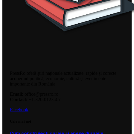
PressRo oferă știri naționale actualizate, rapide și corecte,
acoperind politică, economie, cultură și evenimente
importante din România.
Email:
office@pressro.ro
Contact:
+1-320-0123-451
Facebook
Cele mai noi
Cum construiești garaje și anexe durabile