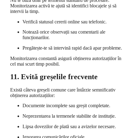
Nu te baza doar pe termenul standard de procesare.
Monitorizarea activă te ajută să identifici blocajele și să
intervii la timp.
Verifică statusul cererii online sau telefonic.
Notează orice observații sau comentarii ale
funcționarilor.
Pregătește-te să intervină rapid dacă apar probleme.
Monitorizarea constantă asigură obținerea autorizațiilor în
cel mai scurt timp posibil.
11. Evită greșelile frecvente
Există câteva greșeli comune care întârzie semnificativ
obținerea autorizațiilor:
Documente incomplete sau greșit completate.
Neprezentarea la termenele stabilite de instituție.
Lipsa dovezilor de plată sau a avizelor necesare.
Ignorarea comunicărilor oficiale.