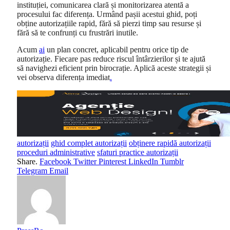
instituției, comunicarea clară și monitorizarea atentă a
procesului fac diferența. Urmând pașii acestui ghid, poți
obține autorizațiile rapid, fără să pierzi timp sau resurse și
fără să te confrunți cu frustrări inutile.
Acum
ai
un plan concret, aplicabil pentru orice tip de
autorizație. Fiecare pas reduce riscul întârzierilor și te ajută
să navighezi eficient prin birocrație. Aplică aceste strategii și
vei observa diferența imediat
.
autorizații
ghid complet autorizații
obținere rapidă autorizații
proceduri administrative
sfaturi practice autorizații
Share.
Facebook
Twitter
Pinterest
LinkedIn
Tumblr
Telegram
Email