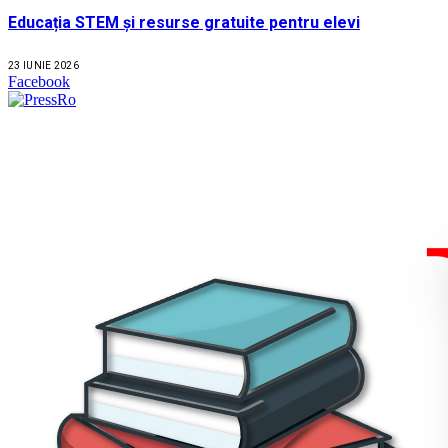
Educația STEM și resurse gratuite pentru elevi
23 IUNIE 2026
Facebook