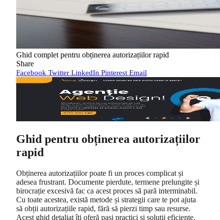
Ghid complet pentru obținerea autorizațiilor rapid
Share
Facebook
Twitter
LinkedIn
Pinterest
Email
Ghid pentru obținerea autorizațiilor
rapid
Obținerea autorizațiilor poate fi un proces complicat și
adesea frustrant. Documente pierdute, termene prelungite și
birocrație excesivă fac ca acest proces să pară interminabil.
Cu toate acestea, există metode și strategii care te pot ajuta
să obții autorizațiile rapid, fără să pierzi timp sau resurse.
Acest ghid detaliat îți oferă pași practici și soluții eficiente,