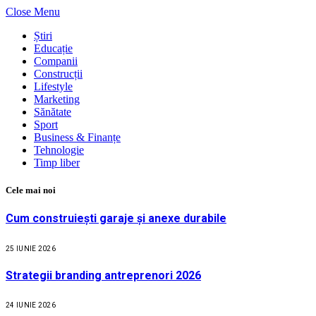
Close Menu
Știri
Educație
Companii
Construcții
Lifestyle
Marketing
Sănătate
Sport
Business & Finanțe
Tehnologie
Timp liber
Cele mai noi
Cum construiești garaje și anexe durabile
25 IUNIE 2026
Strategii branding antreprenori 2026
24 IUNIE 2026