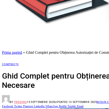
Prima pagină
»
Ghid Complet pentru Obținerea Autorizației de Const
CONSTRUCȚII
Ghid Complet pentru Obținerea
Necesare
BY
PRESSRO
13 SEPTEMBRIE 2025
UPDATED:
15 SEPTEMBRIE 2025
NICIUN 
Facebook
Twitter
Pinterest
LinkedIn
WhatsApp
Reddit
Tumblr
Email