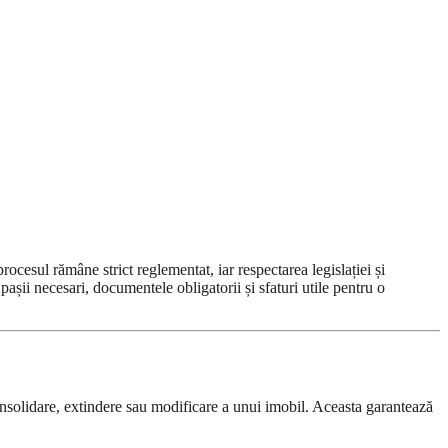
procesul rămâne strict reglementat, iar respectarea legislației și
așii necesari, documentele obligatorii și sfaturi utile pentru o
onsolidare, extindere sau modificare a unui imobil. Aceasta garantează