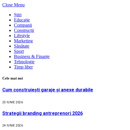
Close Menu
Știri
Educație
Companii
Construcții
Lifestyle
Marketing
Sănătate
Sport
Business & Finanțe
Tehnologie
Timp liber
Cele mai noi
Cum construiești garaje și anexe durabile
25 IUNIE 2026
Strategii branding antreprenori 2026
24 IUNIE 2026