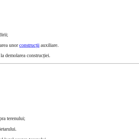
irii;
carea unor
construcții
auxiliare.
 la demolarea construcției.
pra terenului;
etarului.