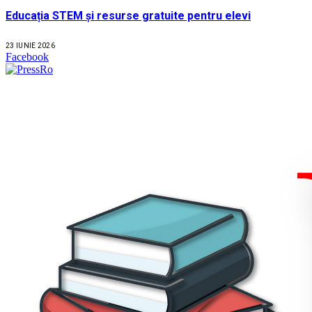
Educația STEM și resurse gratuite pentru elevi
23 IUNIE 2026
Facebook