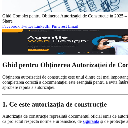
Ghid Complet pentru Obținerea Autorizației de Construcție în 2025 
Share
Facebook
Twitter
LinkedIn
Pinterest
Email
Ghid pentru Obținerea Autorizației de Con
Obținerea autorizației de construcție este unul dintre cei mai importan
completarea corectă a documentației este esențială pentru a evita întârz
aprobare rapidă a autorizației.
1. Ce este autorizația de construcție
Autorizația de construcție reprezintă documentul oficial emis de autor
că proiectul respectă normele urbanistice, de
siguranță
și de protecție 