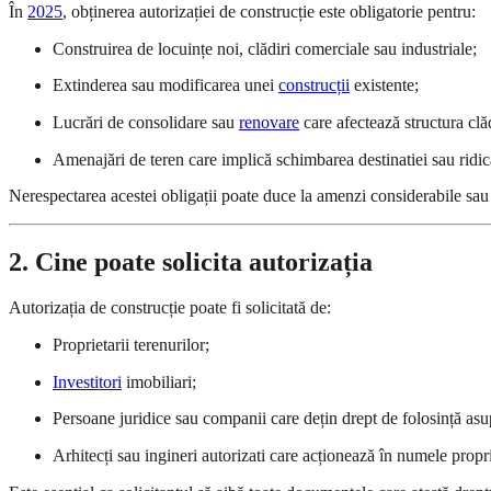
În
2025
, obținerea autorizației de construcție este obligatorie pentru:
Construirea de locuințe noi, clădiri comerciale sau industriale;
Extinderea sau modificarea unei
construcții
existente;
Lucrări de consolidare sau
renovare
care afectează structura clăd
Amenajări de teren care implică schimbarea destinatiei sau ridi
Nerespectarea acestei obligații poate duce la amenzi considerabile sau
2. Cine poate solicita autorizația
Autorizația de construcție poate fi solicitată de:
Proprietarii terenurilor;
Investitori
imobiliari;
Persoane juridice sau companii care dețin drept de folosință asu
Arhitecți sau ingineri autorizati care acționează în numele propri