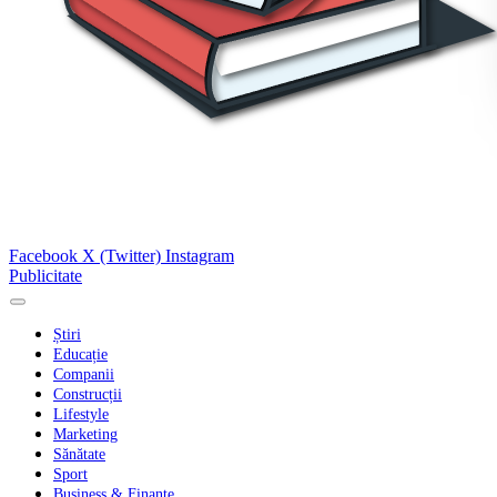
Facebook
X (Twitter)
Instagram
Publicitate
Știri
Educație
Companii
Construcții
Lifestyle
Marketing
Sănătate
Sport
Business & Finanțe