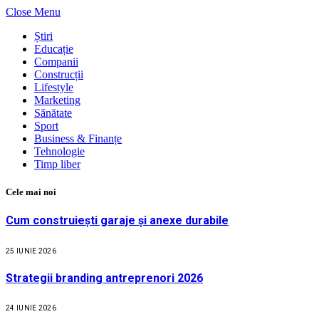
Close Menu
Știri
Educație
Companii
Construcții
Lifestyle
Marketing
Sănătate
Sport
Business & Finanțe
Tehnologie
Timp liber
Cele mai noi
Cum construiești garaje și anexe durabile
25 IUNIE 2026
Strategii branding antreprenori 2026
24 IUNIE 2026