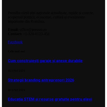
PressRo oferă știri naționale actualizate, rapide și corecte,
acoperind politică, economie, cultură și evenimente
importante din România.
Email:
office@pressro.ro
Contact:
+1-320-0123-451
Facebook
Cele mai noi
Cum construiești garaje și anexe durabile
25 IUNIE 2026
Strategii branding antreprenori 2026
24 IUNIE 2026
Educația STEM și resurse gratuite pentru elevi