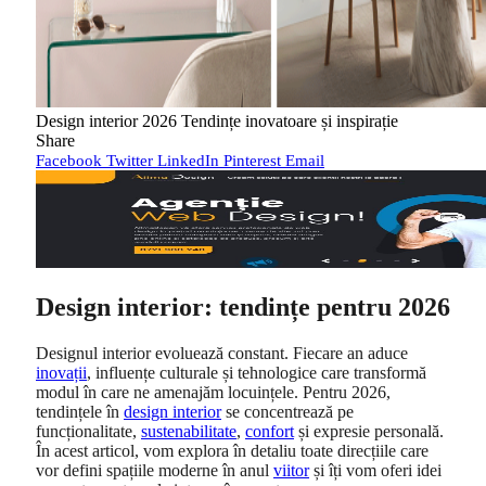
Design interior 2026 Tendințe inovatoare și inspirație
Share
Facebook
Twitter
LinkedIn
Pinterest
Email
Design interior: tendințe pentru 2026
Designul interior evoluează constant. Fiecare an aduce
inovații
, influențe culturale și tehnologice care transformă
modul în care ne amenajăm locuințele. Pentru 2026,
tendințele în
design interior
se concentrează pe
funcționalitate,
sustenabilitate
,
confort
și expresie personală.
În acest articol, vom explora în detaliu toate direcțiile care
vor defini spațiile moderne în anul
viitor
și îți vom oferi idei