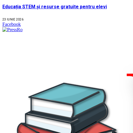
Educația STEM și resurse gratuite pentru elevi
23 IUNIE 2026
Facebook