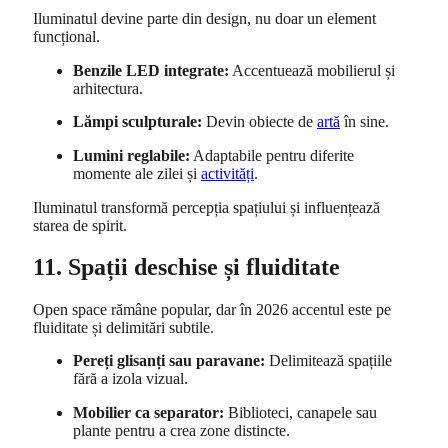
Iluminatul devine parte din design, nu doar un element
funcțional.
Benzile LED integrate:
Accentuează mobilierul și
arhitectura.
Lămpi sculpturale:
Devin obiecte de
artă
în sine.
Lumini reglabile:
Adaptabile pentru diferite
momente ale zilei și
activități
.
Iluminatul transformă percepția spațiului și influențează
starea de spirit.
11. Spații deschise și fluiditate
Open space rămâne popular, dar în 2026 accentul este pe
fluiditate și delimitări subtile.
Pereți glisanți sau paravane:
Delimitează spațiile
fără a izola vizual.
Mobilier ca separator:
Biblioteci, canapele sau
plante pentru a crea zone distincte.