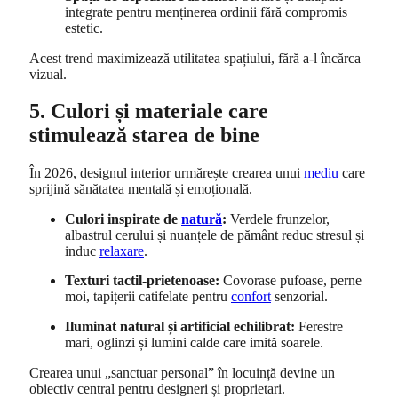
integrate pentru menținerea ordinii fără compromis
estetic.
Acest trend maximizează utilitatea spațiului, fără a-l încărca
vizual.
5. Culori și materiale care
stimulează starea de bine
În 2026, designul interior urmărește crearea unui
mediu
care
sprijină sănătatea mentală și emoțională.
Culori inspirate de
natură
:
Verdele frunzelor,
albastrul cerului și nuanțele de pământ reduc stresul și
induc
relaxare
.
Texturi tactil-prietenoase:
Covorase pufoase, perne
moi, tapițerii catifelate pentru
confort
senzorial.
Iluminat natural și artificial echilibrat:
Ferestre
mari, oglinzi și lumini calde care imită soarele.
Crearea unui „sanctuar personal” în locuință devine un
obiectiv central pentru designeri și proprietari.