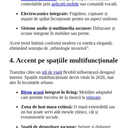
controlabile prin
aplicații mobile
sau comandă vocală.
Electrocasnice integrate:
Frigidere, cuptoare și
mașini de spălat încorporate pentru un aspect uniform.
Sisteme audio și multimedia ascunse:
Difuzoare și
ecrane integrate în mobilier sau perete.
Acest trend îmbină confortul modern cu estetica elegantă,
eliminând senzația de „tehnologie invazivă”.
4. Accent pe spațiile multifuncționale
Tranziția către un
stil de viață
flexibil influențează designul
interior. Spațiile multifuncționale devin vitale în 2026, mai
ales în locuințele urbane.
Birou
acasă
integrat în living:
Mobilier adaptabil
care permite trecerea de la muncă la
relaxare
.
Zona de luat masa extinsă:
O masă extensibilă sau
un bar poate servi atât mesele zilnice, cât și
evenimentele sociale.
Spații de depozitare ascunse:
Sertare și dulapuri