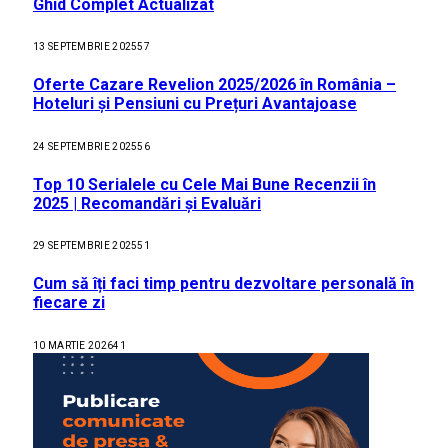
Ghid Complet Actualizat
13 SEPTEMBRIE 2025
57
Oferte Cazare Revelion 2025/2026 în România –
Hoteluri și Pensiuni cu Prețuri Avantajoase
24 SEPTEMBRIE 2025
56
Top 10 Serialele cu Cele Mai Bune Recenzii în
2025 | Recomandări și Evaluări
29 SEPTEMBRIE 2025
51
Cum să îți faci timp pentru dezvoltare personală în
fiecare zi
10 MARTIE 2026
41