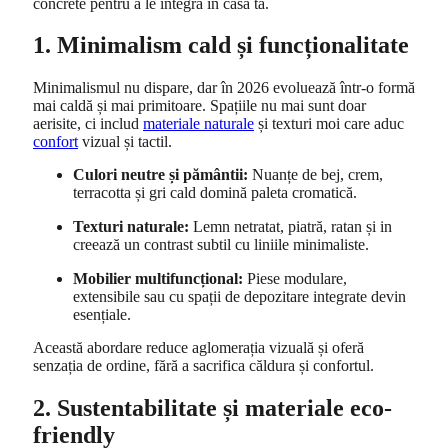
concrete pentru a le integra în casa ta.
1. Minimalism cald și funcționalitate
Minimalismul nu dispare, dar în 2026 evoluează într-o formă
mai caldă și mai primitoare. Spațiile nu mai sunt doar
aerisite, ci includ
materiale naturale
și texturi moi care aduc
confort
vizual și tactil.
Culori neutre și pământii:
Nuanțe de bej, crem,
terracotta și gri cald domină paleta cromatică.
Texturi naturale:
Lemn netratat, piatră, ratan și in
creează un contrast subtil cu liniile minimaliste.
Mobilier multifuncțional:
Piese modulare,
extensibile sau cu spații de depozitare integrate devin
esențiale.
Această abordare reduce aglomerația vizuală și oferă
senzația de ordine, fără a sacrifica căldura și confortul.
2. Sustentabilitate și materiale eco-
friendly