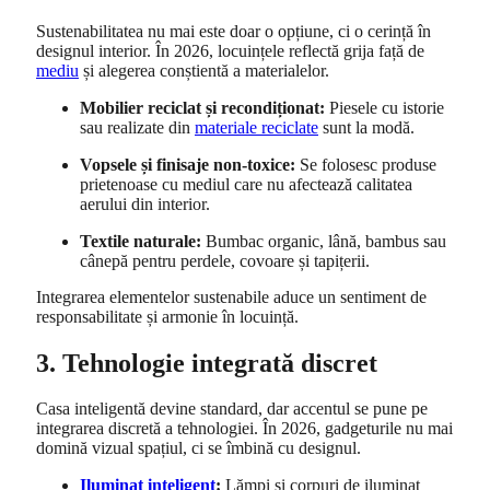
Sustenabilitatea nu mai este doar o opțiune, ci o cerință în
designul interior. În 2026, locuințele reflectă grija față de
mediu
și alegerea conștientă a materialelor.
Mobilier reciclat și recondiționat:
Piesele cu istorie
sau realizate din
materiale reciclate
sunt la modă.
Vopsele și finisaje non-toxice:
Se folosesc produse
prietenoase cu mediul care nu afectează calitatea
aerului din interior.
Textile naturale:
Bumbac organic, lână, bambus sau
cânepă pentru perdele, covoare și tapițerii.
Integrarea elementelor sustenabile aduce un sentiment de
responsabilitate și armonie în locuință.
3. Tehnologie integrată discret
Casa inteligentă devine standard, dar accentul se pune pe
integrarea discretă a tehnologiei. În 2026, gadgeturile nu mai
domină vizual spațiul, ci se îmbină cu designul.
Iluminat inteligent
:
Lămpi și corpuri de iluminat