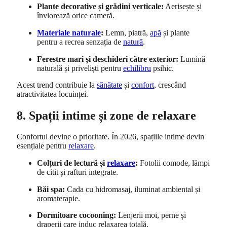
Plante decorative și grădini verticale:
Aerisește și
înviorează orice cameră.
Materiale naturale
:
Lemn, piatră,
apă
și plante
pentru a recrea senzația de
natură
.
Ferestre mari și deschideri către exterior:
Lumină
naturală și priveliști pentru
echilibru
psihic.
Acest trend contribuie la
sănătate
și
confort
, crescând
atractivitatea locuinței.
8. Spații intime și zone de relaxare
Confortul devine o prioritate. În 2026, spațiile intime devin
esențiale pentru
relaxare
.
Colțuri de lectură și
relaxare
:
Fotolii comode, lămpi
de citit și rafturi integrate.
Băi spa:
Cada cu hidromasaj, iluminat ambiental și
aromaterapie.
Dormitoare cocooning:
Lenjerii moi, perne și
draperii care induc relaxarea totală.