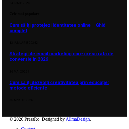
23 IUNIE 2026
Cele mai populare
Cum să îți protejezi identitatea online – Ghid
complet
12 IANUARIE 2026
2
Strategii de email marketing care cresc rata de
conversie în 2026
26 MAI 2026
1
Cum să îți dezvolți creativitatea prin educație:
metode eficiente
30 APRILIE 2026
1
© 2026 PressRo. Designed by
AllmaDesign
.
Contact