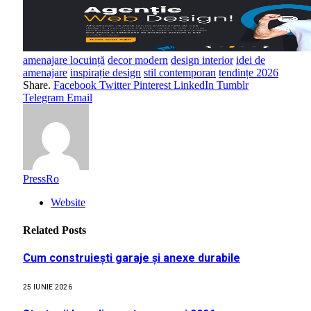
amenajare locuință
decor modern
design interior
idei de
amenajare
inspirație design
stil contemporan
tendințe 2026
Share.
Facebook
Twitter
Pinterest
LinkedIn
Tumblr
Telegram
Email
PressRo
Website
Related
Posts
Cum construiești garaje și anexe durabile
25 IUNIE 2026