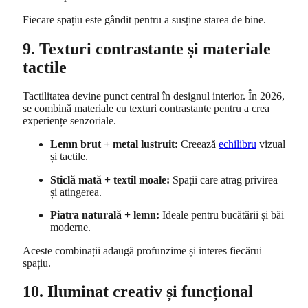
Fiecare spațiu este gândit pentru a susține starea de bine.
9. Texturi contrastante și materiale
tactile
Tactilitatea devine punct central în designul interior. În 2026,
se combină materiale cu texturi contrastante pentru a crea
experiențe senzoriale.
Lemn brut + metal lustruit:
Creează
echilibru
vizual
și tactile.
Sticlă mată + textil moale:
Spații care atrag privirea
și atingerea.
Piatra naturală + lemn:
Ideale pentru bucătării și băi
moderne.
Aceste combinații adaugă profunzime și interes fiecărui
spațiu.
10. Iluminat creativ și funcțional