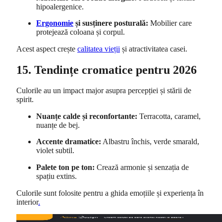
hipoalergenice.
Ergonomie
și susținere posturală:
Mobilier care
protejează coloana și corpul.
Acest aspect crește
calitatea vieții
și atractivitatea casei.
15. Tendințe cromatice pentru 2026
Culorile au un impact major asupra percepției și stării de
spirit.
Nuanțe calde și reconfortante:
Terracotta, caramel,
nuanțe de bej.
Accente dramatice:
Albastru închis, verde smarald,
violet subtil.
Palete ton pe ton:
Crează armonie și senzația de
spațiu extins.
Culorile sunt folosite pentru a ghida emoțiile și experiența în
interior
.