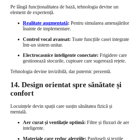
Pe lângă funcționalitatea de bază, tehnologia devine un
element de experiență.
Realitate augmentată
:
Pentru simularea amenajărilor
înainte de implementare.
Control vocal avansat:
Toate funcțiile casei integrate
într-un sistem unitar.
Electrocasnice inteligente conectate:
Frigidere care
gestionează stocurile, cuptoare care sugerează rețete.
Tehnologia devine invizibilă, dar puternic prezentă.
14. Design orientat spre sănătate și
confort
Locuințele devin spații care susțin sănătatea fizică și
mentală.
Aer curat și ventilație optimă:
Filtre și fluxuri de aer
inteligente.
Materiale care reduc alergiile:
Pardoseli și textile