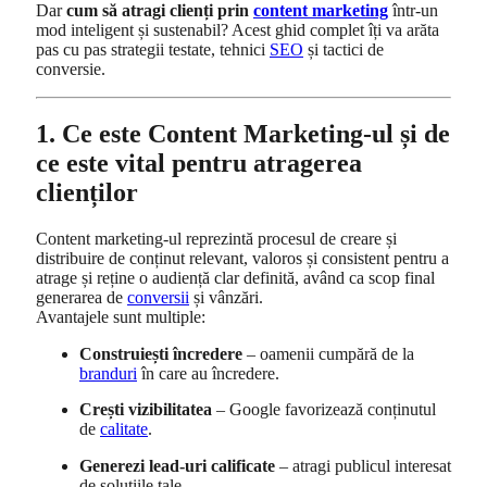
Dar
cum să atragi clienți prin
content marketing
într-un
mod inteligent și sustenabil? Acest ghid complet îți va arăta
pas cu pas strategii testate, tehnici
SEO
și tactici de
conversie.
1. Ce este Content Marketing-ul și de
ce este vital pentru atragerea
clienților
Content marketing-ul reprezintă procesul de creare și
distribuire de conținut relevant, valoros și consistent pentru a
atrage și reține o audiență clar definită, având ca scop final
generarea de
conversii
și vânzări.
Avantajele sunt multiple:
Construiești încredere
– oamenii cumpără de la
branduri
în care au încredere.
Crești vizibilitatea
– Google favorizează conținutul
de
calitate
.
Generezi lead-uri calificate
– atragi publicul interesat
de soluțiile tale.