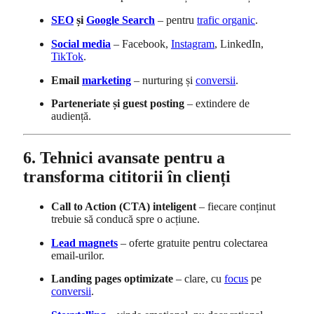
SEO
și
Google Search
– pentru
trafic organic
.
Social media
– Facebook,
Instagram
, LinkedIn,
TikTok
.
Email
marketing
– nurturing și
conversii
.
Parteneriate și guest posting
– extindere de
audiență.
6. Tehnici avansate pentru a
transforma cititorii în clienți
Call to Action (CTA) inteligent
– fiecare conținut
trebuie să conducă spre o acțiune.
Lead magnets
– oferte gratuite pentru colectarea
email-urilor.
Landing pages optimizate
– clare, cu
focus
pe
conversii
.