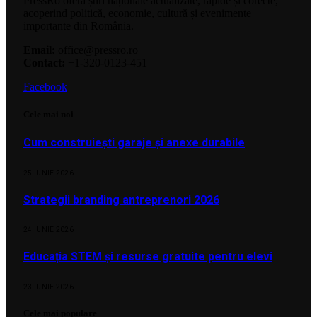
PressRo oferă știri naționale actualizate, rapide și corecte,
acoperind politică, economie, cultură și evenimente
importante din România.
Email:
office@pressro.ro
Contact:
+1-320-0123-451
Facebook
Cele mai noi
Cum construiești garaje și anexe durabile
25 IUNIE 2026
Strategii branding antreprenori 2026
24 IUNIE 2026
Educația STEM și resurse gratuite pentru elevi
23 IUNIE 2026
Cele mai populare