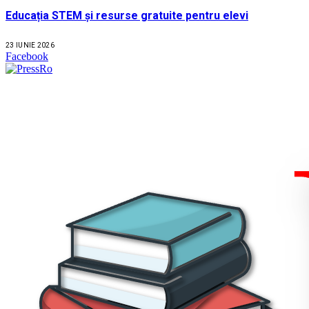
Educația STEM și resurse gratuite pentru elevi
23 IUNIE 2026
Facebook