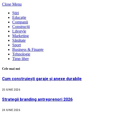
Close Menu
Știri
Educație
Companii
Construcții
Lifestyle
Marketing
Sănătate
Sport
Business & Finanțe
Tehnologie
Timp liber
Cele mai noi
Cum construiești garaje și anexe durabile
25 IUNIE 2026
Strategii branding antreprenori 2026
24 IUNIE 2026