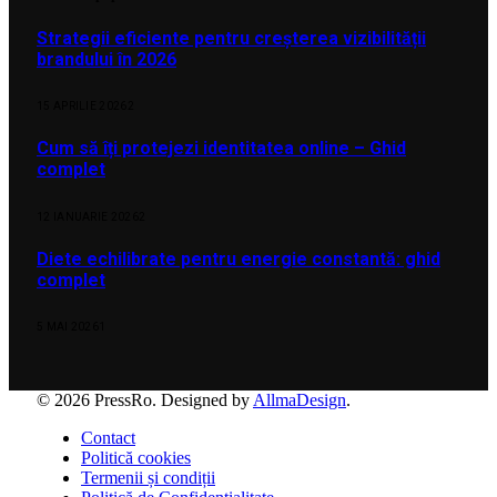
Strategii eficiente pentru creșterea vizibilității
brandului în 2026
15 APRILIE 2026
2
Cum să îți protejezi identitatea online – Ghid
complet
12 IANUARIE 2026
2
Diete echilibrate pentru energie constantă: ghid
complet
5 MAI 2026
1
© 2026 PressRo. Designed by
AllmaDesign
.
Contact
Politică cookies
Termenii și condiții