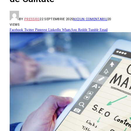
BY
PRESSRO
22 SEPTEMBRIE 2025
NICIUN COMENTARIU
20
VIEWS
Facebook
Twitter
Pinterest
LinkedIn
WhatsApp
Reddit
Tumblr
Email