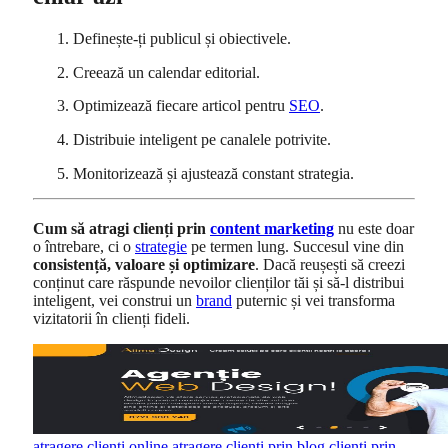
Definește-ți publicul și obiectivele.
Creează un calendar editorial.
Optimizează fiecare articol pentru
SEO
.
Distribuie inteligent pe canalele potrivite.
Monitorizează și ajustează constant strategia.
Cum să atragi clienți prin
content marketing
nu este doar
o întrebare, ci o
strategie
pe termen lung. Succesul vine din
consistență, valoare și optimizare
. Dacă reușești să creezi
conținut care răspunde nevoilor clienților tăi și să-l distribui
inteligent, vei construi un
brand
puternic și vei transforma
vizitatorii în clienți fideli.
atragere clienti online
atragere clienti prin blog
clienti prin