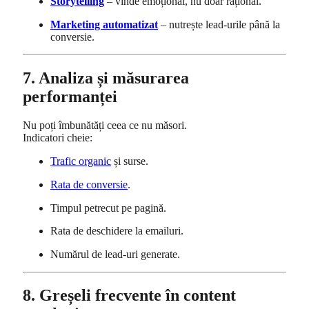
Storytelling
– vinde emoțional, nu doar rațional.
Marketing automatizat
– nutrește lead-urile până la
conversie.
7. Analiza și măsurarea
performanței
Nu poți îmbunătăți ceea ce nu măsori.
Indicatori cheie:
Trafic organic
și surse.
Rata de conversie
.
Timpul petrecut pe pagină.
Rata de deschidere la emailuri.
Numărul de lead-uri generate.
8. Greșeli frecvente în content