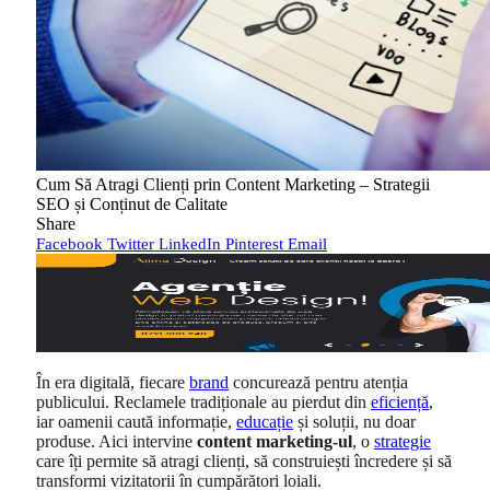
Cum Să Atragi Clienți prin Content Marketing – Strategii
SEO și Conținut de Calitate
Share
Facebook
Twitter
LinkedIn
Pinterest
Email
În era digitală, fiecare
brand
concurează pentru atenția
publicului. Reclamele tradiționale au pierdut din
eficiență
,
iar oamenii caută informație,
educație
și soluții, nu doar
produse. Aici intervine
content marketing-ul
, o
strategie
care îți permite să atragi clienți, să construiești încredere și să
transformi vizitatorii în cumpărători loiali.