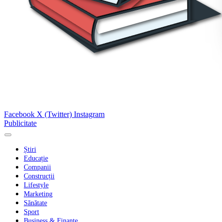
Facebook
X (Twitter)
Instagram
Publicitate
Știri
Educație
Companii
Construcții
Lifestyle
Marketing
Sănătate
Sport
Business & Finanțe