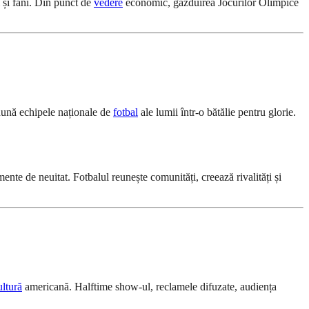
i și fani. Din punct de
vedere
economic, găzduirea Jocurilor Olimpice
adună echipele naționale de
fotbal
ale lumii într-o bătălie pentru glorie.
te de neuitat. Fotbalul reunește comunități, creează rivalități și
ultură
americană. Halftime show-ul, reclamele difuzate, audiența