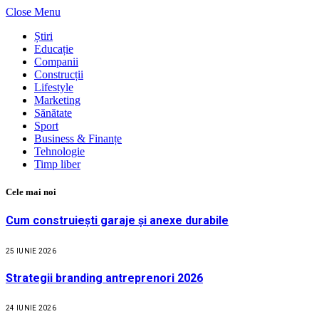
Close Menu
Știri
Educație
Companii
Construcții
Lifestyle
Marketing
Sănătate
Sport
Business & Finanțe
Tehnologie
Timp liber
Cele mai noi
Cum construiești garaje și anexe durabile
25 IUNIE 2026
Strategii branding antreprenori 2026
24 IUNIE 2026