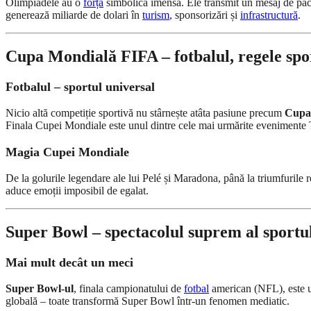
Olimpiadele au o
forță
simbolică imensă. Ele transmit un mesaj de pace 
generează miliarde de dolari în
turism
, sponsorizări și
infrastructură
.
Cupa Mondială FIFA – fotbalul, regele spo
Fotbalul – sportul universal
Nicio altă competiție sportivă nu stârnește atâta pasiune precum
Cupa
Finala Cupei Mondiale este unul dintre cele mai urmărite evenimente T
Magia Cupei Mondiale
De la golurile legendare ale lui Pelé și Maradona, până la triumfurile
aduce emoții imposibil de egalat.
Super Bowl – spectacolul suprem al sportu
Mai mult decât un meci
Super Bowl-ul
, finala campionatului de
fotbal
american (NFL), este un
globală – toate transformă Super Bowl într-un fenomen mediatic.