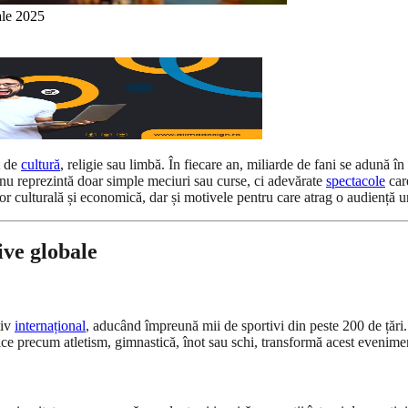
ale 2025
t de
cultură
, religie sau limbă. În fiecare an, miliarde de fani se adună î
nu reprezintă doar simple meciuri sau curse, ci adevărate
spectacole
car
r culturală și economică, dar și motivele pentru care atrag o audiență u
ive globale
tiv
internațional
, aducând împreună mii de sportivi din peste 200 de țări. F
onice precum atletism, gimnastică, înot sau schi, transformă acest evenim