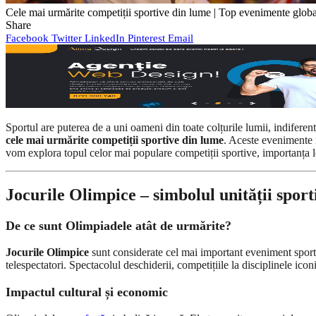
Cele mai urmărite competiții sportive din lume | Top evenimente glob
Share
Facebook
Twitter
LinkedIn
Pinterest
Email
Sportul are puterea de a uni oameni din toate colțurile lumii, indiferen
cele mai urmărite competiții sportive din lume
. Aceste evenimente 
vom explora topul celor mai populare competiții sportive, importanța lo
Jocurile Olimpice – simbolul unității sport
De ce sunt Olimpiadele atât de urmărite?
Jocurile Olimpice
sunt considerate cel mai important eveniment spor
telespectatori. Spectacolul deschiderii, competițiile la disciplinele ic
Impactul cultural și economic