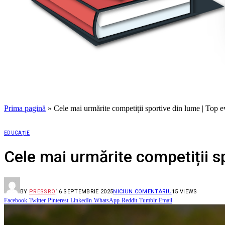
Prima pagină
»
Cele mai urmărite competiții sportive din lume | Top
EDUCAȚIE
Cele mai urmărite competiții s
BY
PRESSRO
16 SEPTEMBRIE 2025
NICIUN COMENTARIU
15
VIEWS
Facebook
Twitter
Pinterest
LinkedIn
WhatsApp
Reddit
Tumblr
Email