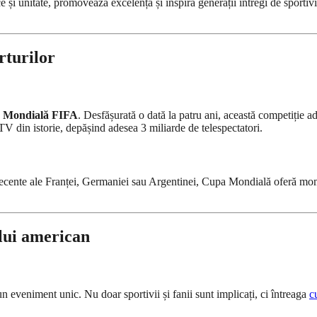
și unitate, promovează excelența și inspiră generații întregi de sportiv
rturilor
 Mondială FIFA
. Desfășurată o dată la patru ani, această competiție 
V din istorie, depășind adesea 3 miliarde de telespectatori.
 recente ale Franței, Germaniei sau Argentinei, Cupa Mondială oferă momen
lui american
 eveniment unic. Nu doar sportivii și fanii sunt implicați, ci întreaga
c