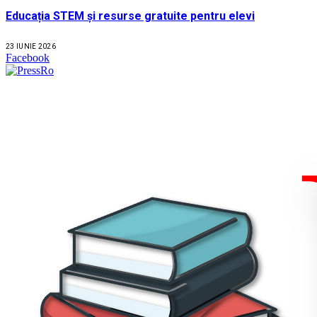
Educația STEM și resurse gratuite pentru elevi
23 IUNIE 2026
Facebook