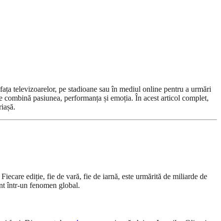
n fața televizoarelor, pe stadioane sau în mediul online pentru a urmări
e combină pasiunea, performanța și emoția. În acest articol complet,
riașă.
iecare ediție, fie de vară, fie de iarnă, este urmărită de miliarde de
ent într-un fenomen global.