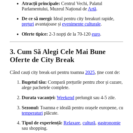
Atracții principale:
Centrul Vechi, Palatul
Parlamentului, Muzeul Național de
Artă
.
De ce să mergi:
Ideal pentru city breakuri rapide,
prețuri
avantajoase și
evenimente culturale
.
Oferte tipice:
2-3 nopți de la 70-120
euro
.
3. Cum Să Alegi Cele Mai Bune
Oferte de City Break
Când cauți city break-uri pentru toamna
2025
, ține cont de:
Bugetul tău:
Compară prețurile pentru zbor și cazare,
alege pachetele complete.
Durata vacanței:
Weekend
prelungit sau 4-5 zile.
Sezonul:
Toamna e ideală pentru orașele europene, cu
temperaturi
plăcute.
Tipul de experiență:
Relaxare
,
cultură
,
gastronomie
sau shopping.