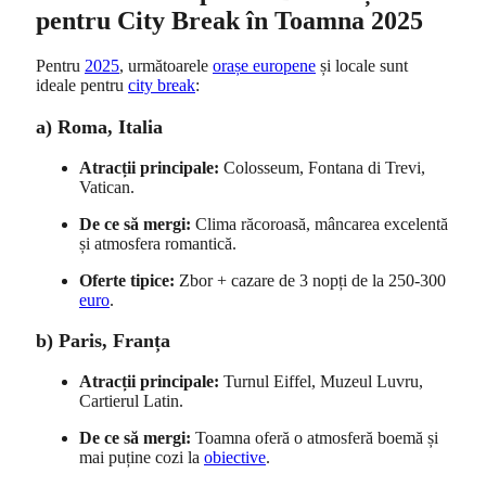
pentru City Break în Toamna 2025
Pentru
2025
, următoarele
orașe europene
și locale sunt
ideale pentru
city break
:
a) Roma, Italia
Atracții principale:
Colosseum, Fontana di Trevi,
Vatican.
De ce să mergi:
Clima răcoroasă, mâncarea excelentă
și atmosfera romantică.
Oferte tipice:
Zbor + cazare de 3 nopți de la 250-300
euro
.
b) Paris, Franța
Atracții principale:
Turnul Eiffel, Muzeul Luvru,
Cartierul Latin.
De ce să mergi:
Toamna oferă o atmosferă boemă și
mai puține cozi la
obiective
.