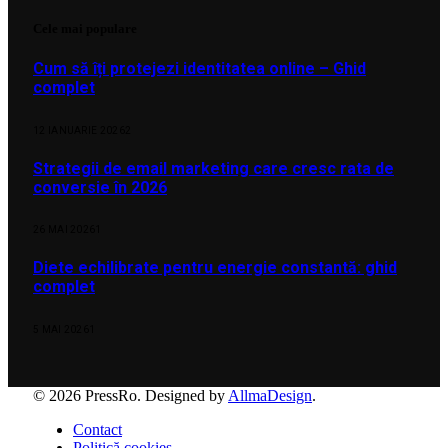
Cele mai populare
Cum să îți protejezi identitatea online – Ghid
complet
12 IANUARIE 2026
2
Strategii de email marketing care cresc rata de
conversie în 2026
26 MAI 2026
1
Diete echilibrate pentru energie constantă: ghid
complet
5 MAI 2026
1
© 2026 PressRo. Designed by
AllmaDesign
.
Contact
Politică cookies