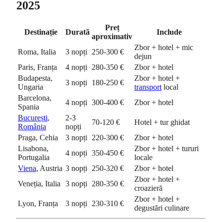
2025
Preț
Destinație
Durată
Include
aproximativ
Zbor + hotel + mic
Roma, Italia
3 nopți
250-300 €
dejun
Paris, Franța
4 nopți
280-350 €
Zbor + hotel
Budapesta,
Zbor + hotel +
3 nopți
180-250 €
Ungaria
transport
local
Barcelona,
4 nopți
300-400 €
Zbor + hotel
Spania
București
,
2-3
70-120 €
Hotel + tur ghidat
România
nopți
Praga, Cehia
3 nopți
220-300 €
Zbor + hotel
Lisabona,
Zbor + hotel + tururi
4 nopți
350-450 €
Portugalia
locale
Viena
, Austria
3 nopți
250-320 €
Zbor + hotel
Zbor + hotel +
Veneția, Italia
3 nopți
280-350 €
croazieră
Zbor + hotel +
Lyon, Franța
3 nopți
230-310 €
degustări culinare