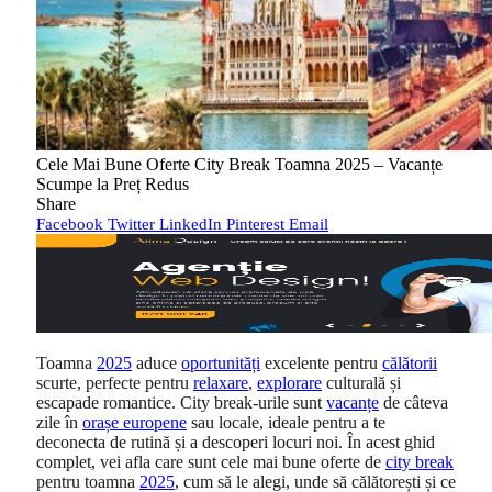
Cele Mai Bune Oferte City Break Toamna 2025 – Vacanțe
Scumpe la Preț Redus
Share
Facebook
Twitter
LinkedIn
Pinterest
Email
Toamna
2025
aduce
oportunități
excelente pentru
călătorii
scurte, perfecte pentru
relaxare
,
explorare
culturală și
escapade romantice. City break-urile sunt
vacanțe
de câteva
zile în
orașe europene
sau locale, ideale pentru a te
deconecta de rutină și a descoperi locuri noi. În acest ghid
complet, vei afla care sunt cele mai bune oferte de
city break
pentru toamna
2025
, cum să le alegi, unde să călătorești și ce