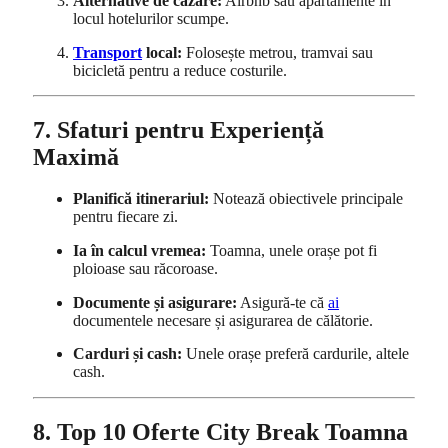
Alternative de cazare:
Airbnb sau apartamente în
locul hotelurilor scumpe.
Transport
local:
Folosește metrou, tramvai sau
bicicletă pentru a reduce costurile.
7. Sfaturi pentru Experiență
Maximă
Planifică itinerariul:
Notează obiectivele principale
pentru fiecare zi.
Ia în calcul vremea:
Toamna, unele orașe pot fi
ploioase sau răcoroase.
Documente și asigurare:
Asigură-te că
ai
documentele necesare și asigurarea de călătorie.
Carduri și cash:
Unele orașe preferă cardurile, altele
cash.
8. Top 10 Oferte City Break Toamna