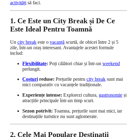
activități
să faci.
1. Ce Este un City Break și De Ce
Este Ideal Pentru Toamnă
Un
city break
este o
vacanță
scurtă, de obicei între 2 și 5
zile, într-un oraș interesant. Avantajele acestei formule
includ:
Flexibilitate
:
Poți călători chiar și într-un
weekend
prelungit.
Costuri
reduse:
Prețurile pentru
city break
sunt mai
mici comparativ cu vacanțele tradiționale.
Experiențe intense:
Explorezi cultura,
gastronomie
și
atracțiile principale într-un timp scurt.
Sezon potrivit:
Toamna, prețurile sunt mai mici, iar
destinațiile turistice nu sunt aglomerate.
2. Cele Mai Populare Destinații