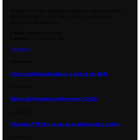
PressRo oferă știri naționale actualizate, rapide și corecte,
acoperind politică, economie, cultură și evenimente
importante din România.
Email:
office@pressro.ro
Contact:
+1-320-0123-451
Facebook
Cele mai noi
Cum construiești garaje și anexe durabile
25 IUNIE 2026
Strategii branding antreprenori 2026
24 IUNIE 2026
Educația STEM și resurse gratuite pentru elevi
23 IUNIE 2026