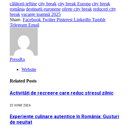
călătorii ieftine
city break
city break Europa
city break
românia
destinații europene
oferte city break
reduceri city
break
vacanțe toamnă 2025
Share.
Facebook
Twitter
Pinterest
LinkedIn
Tumblr
Telegram
Email
PressRo
Website
Related
Posts
Activități de recreere care reduc stresul zilnic
22 IUNIE 2026
Experiențe culinare autentice în România: Gusturi
de neuitat