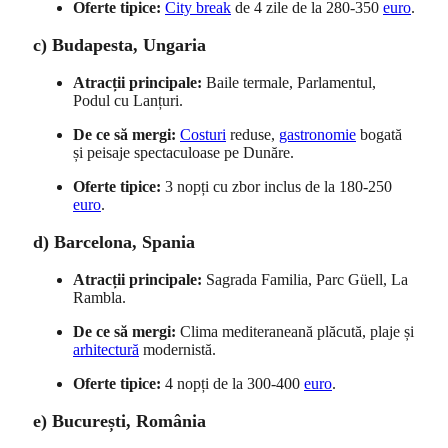
Oferte tipice:
City break
de 4 zile de la 280-350
euro
.
c) Budapesta, Ungaria
Atracții principale:
Baile termale, Parlamentul,
Podul cu Lanțuri.
De ce să mergi:
Costuri
reduse,
gastronomie
bogată
și peisaje spectaculoase pe Dunăre.
Oferte tipice:
3 nopți cu zbor inclus de la 180-250
euro
.
d) Barcelona, Spania
Atracții principale:
Sagrada Familia, Parc Güell, La
Rambla.
De ce să mergi:
Clima mediteraneană plăcută, plaje și
arhitectură
modernistă.
Oferte tipice:
4 nopți de la 300-400
euro
.
e) București, România