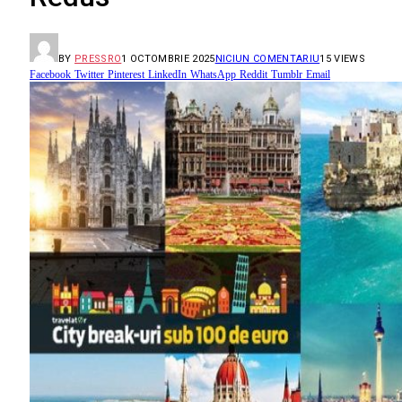
BY
PRESSRO
1 OCTOMBRIE 2025
NICIUN COMENTARIU
15
VIEWS
Facebook
Twitter
Pinterest
LinkedIn
WhatsApp
Reddit
Tumblr
Email