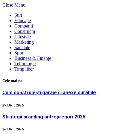
Close Menu
Știri
Educație
Companii
Construcții
Lifestyle
Marketing
Sănătate
Sport
Business & Finanțe
Tehnologie
Timp liber
Cele mai noi
Cum construiești garaje și anexe durabile
25 IUNIE 2026
Strategii branding antreprenori 2026
24 IUNIE 2026