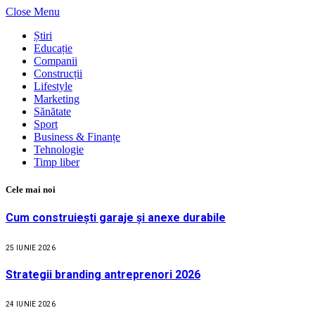
Close Menu
Știri
Educație
Companii
Construcții
Lifestyle
Marketing
Sănătate
Sport
Business & Finanțe
Tehnologie
Timp liber
Cele mai noi
Cum construiești garaje și anexe durabile
25 IUNIE 2026
Strategii branding antreprenori 2026
24 IUNIE 2026