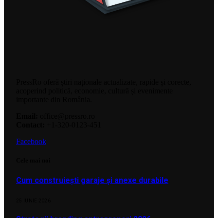
PressRo oferă știri naționale actualizate, rapide și corecte,
acoperind politică, economie, cultură și evenimente
importante din România.
Email:
office@pressro.ro
Contact:
+1-320-0123-451
Facebook
Cele mai noi
Cum construiești garaje și anexe durabile
25 IUNIE 2026