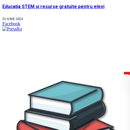
Educația STEM și resurse gratuite pentru elevi
23 IUNIE 2026
Facebook