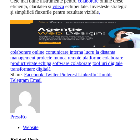
Cele mai bune instrumente pentru
colaborare
online cresc
eficiența, claritatea și
viteza
echipei tale. Investește strategic
și simplifică fluxurile pentru rezultate vizibile
.
colaborare online
comunicare interna
lucru la distanta
management proiecte
munca remote
platforme colaborare
productivitate echipa
software colaborare
tool-uri digitale
transformare digitală
Share.
Facebook
Twitter
Pinterest
LinkedIn
Tumblr
Telegram
Email
PressRo
Website
Related
Posts