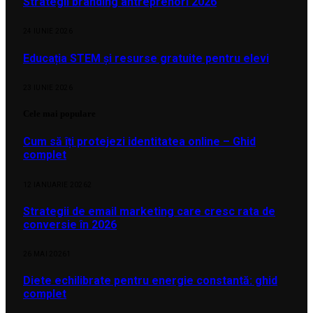
Strategii branding antreprenori 2026
24 IUNIE 2026
Educația STEM și resurse gratuite pentru elevi
23 IUNIE 2026
Cele mai populare
Cum să îți protejezi identitatea online – Ghid
complet
12 IANUARIE 2026
2
Strategii de email marketing care cresc rata de
conversie în 2026
26 MAI 2026
1
Diete echilibrate pentru energie constantă: ghid
complet