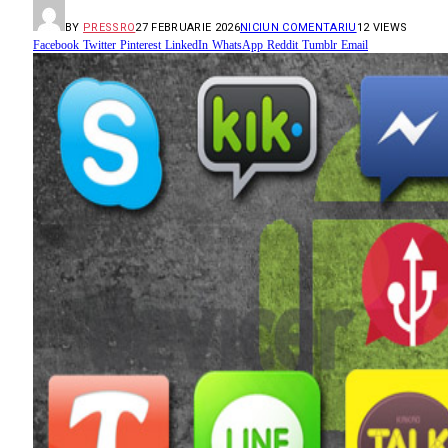
BY
PRESSRO
27 FEBRUARIE 2026
NICIUN COMENTARIU
12
VIEWS
Facebook
Twitter
Pinterest
LinkedIn
WhatsApp
Reddit
Tumblr
Email