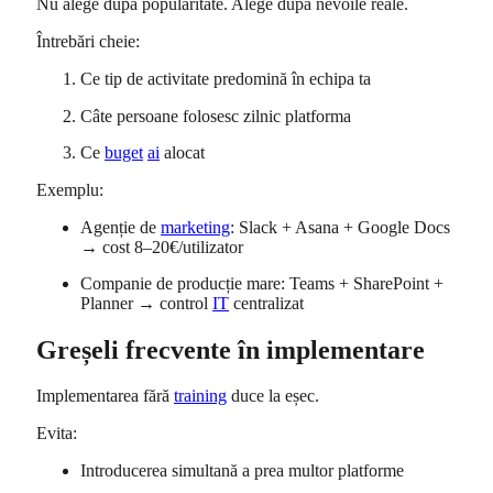
Nu alege după popularitate. Alege după nevoile reale.
Întrebări cheie:
Ce tip de activitate predomină în echipa ta
Câte persoane folosesc zilnic platforma
Ce
buget
ai
alocat
Exemplu:
Agenție de
marketing
: Slack + Asana + Google Docs
→ cost 8–20€/utilizator
Companie de producție mare: Teams + SharePoint +
Planner → control
IT
centralizat
Greșeli frecvente în implementare
Implementarea fără
training
duce la eșec.
Evita:
Introducerea simultană a prea multor platforme