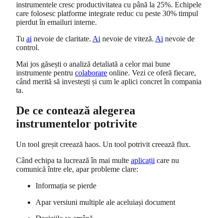
instrumentele cresc productivitatea cu până la 25%. Echipele
care folosesc platforme integrate reduc cu peste 30% timpul
pierdut în emailuri interne.
Tu
ai
nevoie de claritate.
Ai
nevoie de viteză.
Ai
nevoie de
control.
Mai jos găsești o analiză detaliată a celor mai bune
instrumente pentru
colaborare
online. Vezi ce oferă fiecare,
când merită să investești și cum le aplici concret în compania
ta.
De ce contează alegerea
instrumentelor potrivite
Un tool greșit creează haos. Un tool potrivit creează flux.
Când echipa ta lucrează în mai multe
aplicații
care nu
comunică între ele, apar probleme clare:
Informația se pierde
Apar versiuni multiple ale aceluiași document