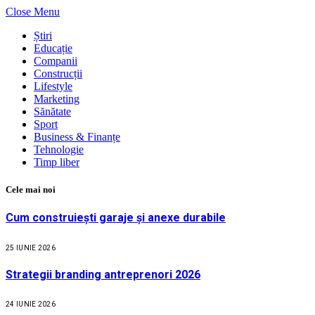
Close Menu
Știri
Educație
Companii
Construcții
Lifestyle
Marketing
Sănătate
Sport
Business & Finanțe
Tehnologie
Timp liber
Cele mai noi
Cum construiești garaje și anexe durabile
25 IUNIE 2026
Strategii branding antreprenori 2026
24 IUNIE 2026