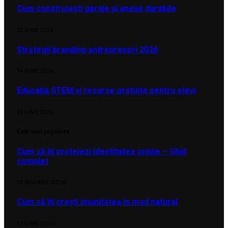
Cum construiești garaje și anexe durabile
25 IUNIE 2026
Strategii branding antreprenori 2026
24 IUNIE 2026
Educația STEM și resurse gratuite pentru elevi
23 IUNIE 2026
Cele mai populare
Cum să îți protejezi identitatea online – Ghid
complet
12 IANUARIE 2026
2
Cum să îți crești imunitatea în mod natural
17 IUNIE 2026
1