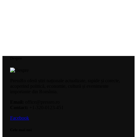
Despre
PressRo oferă știri naționale actualizate, rapide și corecte,
acoperind politică, economie, cultură și evenimente
importante din România.
Email:
office@pressro.ro
Contact:
+1-320-0123-451
Facebook
Cele mai noi