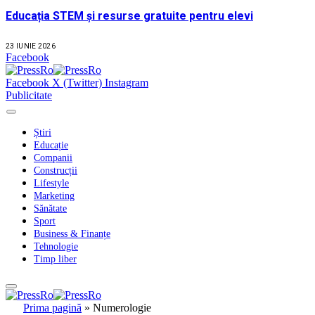
Educația STEM și resurse gratuite pentru elevi
23 IUNIE 2026
Facebook
Facebook
X (Twitter)
Instagram
Publicitate
Știri
Educație
Companii
Construcții
Lifestyle
Marketing
Sănătate
Sport
Business & Finanțe
Tehnologie
Timp liber
Prima pagină
»
Numerologie