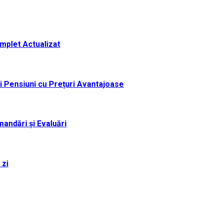
omplet Actualizat
i Pensiuni cu Prețuri Avantajoase
andări și Evaluări
 zi