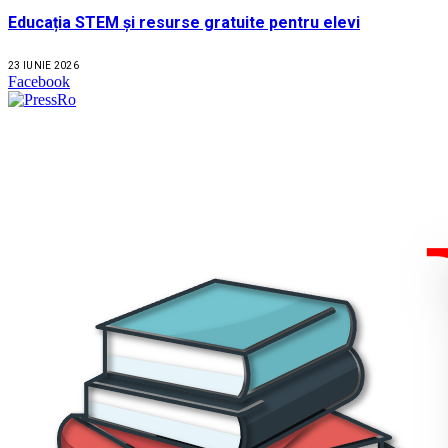
Educația STEM și resurse gratuite pentru elevi
23 IUNIE 2026
Facebook