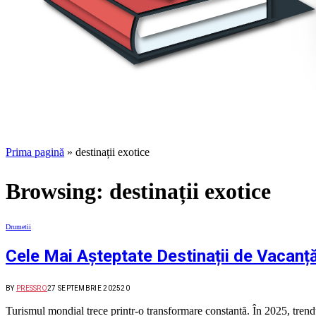
Prima pagină
»
destinații exotice
Browsing:
destinații exotice
Drumetii
Cele Mai Așteptate Destinații de Vacanță
BY
PRESSRO
27 SEPTEMBRIE 2025
20
Turismul mondial trece printr-o transformare constantă. În 2025, trendur