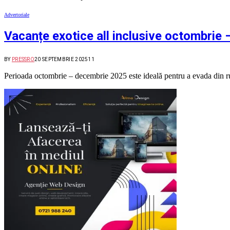
Advertoriale
Vacanțe exotice all inclusive octombrie
BY
PRESSRO
20 SEPTEMBRIE 2025
11
Perioada octombrie – decembrie 2025 este ideală pentru a evada din rut