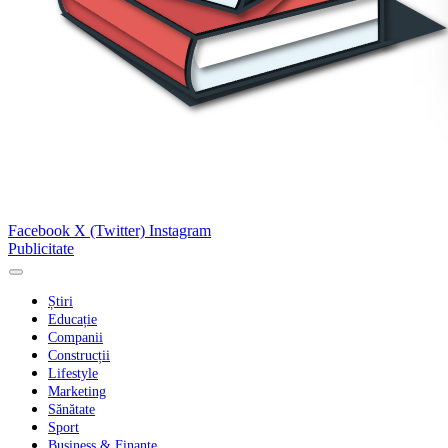
Facebook
X (Twitter)
Instagram
Publicitate
Știri
Educație
Companii
Construcții
Lifestyle
Marketing
Sănătate
Sport
Business & Finanțe