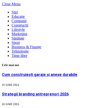
Close Menu
Știri
Educație
Companii
Construcții
Lifestyle
Marketing
Sănătate
Sport
Business & Finanțe
Tehnologie
Timp liber
Cele mai noi
Cum construiești garaje și anexe durabile
25 IUNIE 2026
Strategii branding antreprenori 2026
24 IUNIE 2026