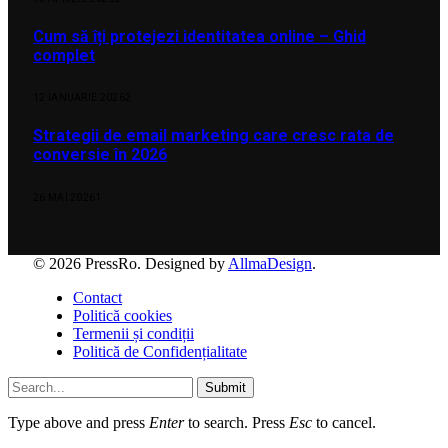
Cum să îți protejezi identitatea online – Ghid
complet
12 IANUARIE 2026
2
Strategii de email marketing care cresc rata de
conversie în 2026
26 MAI 2026
1
© 2026 PressRo. Designed by
AllmaDesign
.
Contact
Politică cookies
Termenii și condiții
Politică de Confidențialitate
Submit
Type above and press
Enter
to search. Press
Esc
to cancel.