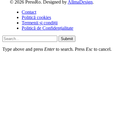
© 2026 PressRo. Designed by
AllmaDesign
.
Contact
Politică cookies
Termenii și condiții
Politică de Confidențialitate
Submit
Type above and press
Enter
to search. Press
Esc
to cancel.