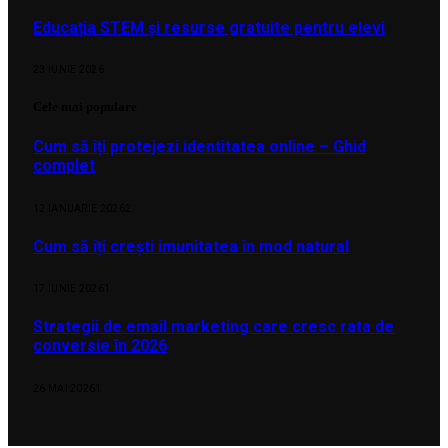
Educația STEM și resurse gratuite pentru elevi
23 IUNIE 2026
Cele mai populare
Cum să îți protejezi identitatea online – Ghid
complet
12 IANUARIE 2026
2
Cum să îți crești imunitatea în mod natural
17 IUNIE 2026
1
Strategii de email marketing care cresc rata de
conversie în 2026
26 MAI 2026
1