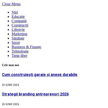
Close Menu
Știri
Educație
Companii
Construcții
Lifestyle
Marketing
Sănătate
Sport
Business & Finanțe
Tehnologie
Timp liber
Cele mai noi
Cum construiești garaje și anexe durabile
25 IUNIE 2026
Strategii branding antreprenori 2026
24 IUNIE 2026