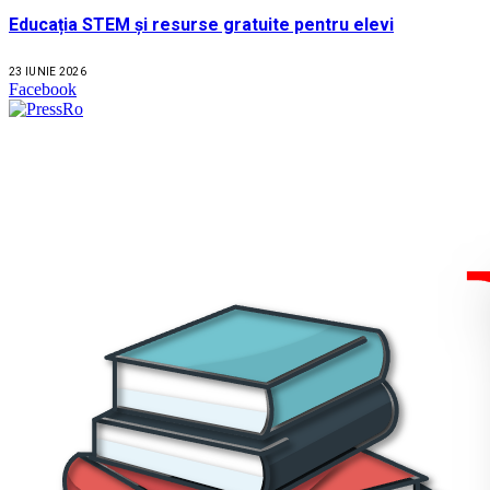
Educația STEM și resurse gratuite pentru elevi
23 IUNIE 2026
Facebook