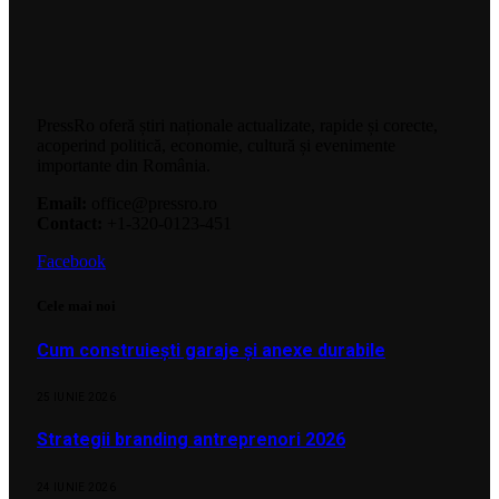
PressRo oferă știri naționale actualizate, rapide și corecte,
acoperind politică, economie, cultură și evenimente
importante din România.
Email:
office@pressro.ro
Contact:
+1-320-0123-451
Facebook
Cele mai noi
Cum construiești garaje și anexe durabile
25 IUNIE 2026
Strategii branding antreprenori 2026
24 IUNIE 2026