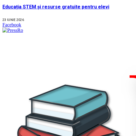
Educația STEM și resurse gratuite pentru elevi
23 IUNIE 2026
Facebook