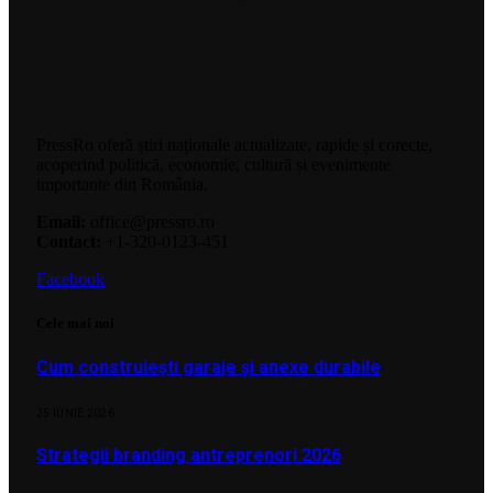
PressRo oferă știri naționale actualizate, rapide și corecte,
acoperind politică, economie, cultură și evenimente
importante din România.
Email:
office@pressro.ro
Contact:
+1-320-0123-451
Facebook
Cele mai noi
Cum construiești garaje și anexe durabile
25 IUNIE 2026
Strategii branding antreprenori 2026