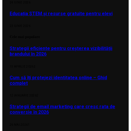
24 IUNIE 2026
Educația STEM și resurse gratuite pentru elevi
23 IUNIE 2026
Cele mai populare
Strategii eficiente pentru creșterea vizibilității
brandului în 2026
15 APRILIE 2026
2
Cum să îți protejezi identitatea online – Ghid
complet
12 IANUARIE 2026
2
Strategii de email marketing care cresc rata de
conversie în 2026
26 MAI 2026
1