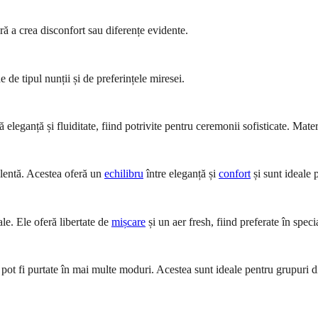
ără a crea disconfort sau diferențe evidente.
e de tipul nunții și de preferințele miresei.
eleganță și fluiditate, fiind potrivite pentru ceremonii sofisticate. Mater
elentă. Acestea oferă un
echilibru
între eleganță și
confort
și sunt ideale 
le. Ele oferă libertate de
mișcare
și un aer fresh, fiind preferate în spe
e pot fi purtate în mai multe moduri. Acestea sunt ideale pentru grupuri 