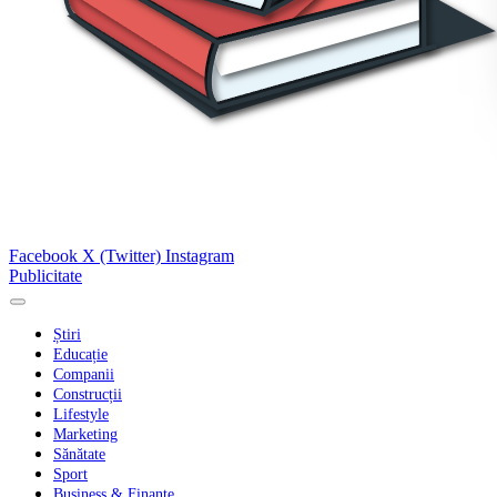
Facebook
X (Twitter)
Instagram
Publicitate
Știri
Educație
Companii
Construcții
Lifestyle
Marketing
Sănătate
Sport
Business & Finanțe