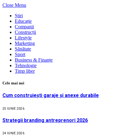
Close Menu
Știri
Educație
Companii
Construcții
Lifestyle
Marketing
Sănătate
Sport
Business & Finanțe
Tehnologie
Timp liber
Cele mai noi
Cum construiești garaje și anexe durabile
25 IUNIE 2026
Strategii branding antreprenori 2026
24 IUNIE 2026