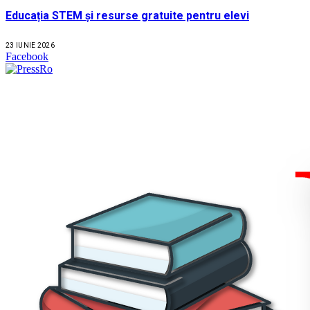
Educația STEM și resurse gratuite pentru elevi
23 IUNIE 2026
Facebook