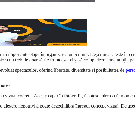
mai importante etape în organizarea unei nunți. Deși mireasa este în cen
tora nu trebuie doar să fie frumoase, ci și să completeze tema nunții, pers
voluat spectaculos, oferind libertate, diversitate și posibilitatea de
pers
noare
lou vizual coerent. Acestea apar în fotografii, însoțesc mireasa în moment
e o alegere nepotrivită poate dezechilibra întregul concept vizual. De acee