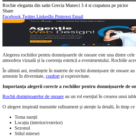
Rochie eleganta din satin Grecia Maneci 3 4 si crapatura pe picior
Share
Facebook
Twitter
LinkedIn
Pinterest
Email
Alegerea rochiilor pentru domnișoarele de onoare este una dintre cele 
atmosfera vizuală și la coerența estetică a evenimentului. Rochiile aces
În ultimii ani, tendințele în materie de rochii domnișoare de onoare au e
armonie în diversitate,
confort
și expresivitate.
Importanța alegerii corecte a rochiilor pentru domnișoarele de o
Rochii domnișoarelor de onoare
au un rol esențial în crearea unui tab
O alegere inspirată transmite rafinament și atenție la detalii, în timp c
Tema nunții
Locația (interior/exterior)
Sezonul
Stilul miresei