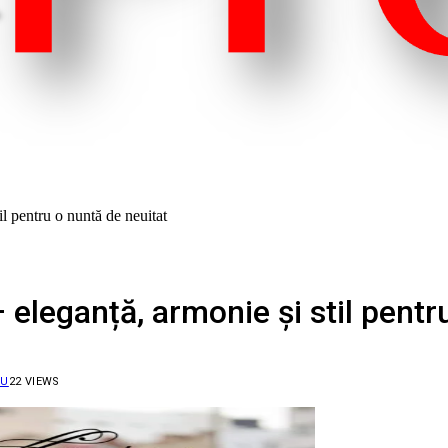
l pentru o nuntă de neuitat
eleganță, armonie și stil pentr
IU
22
VIEWS