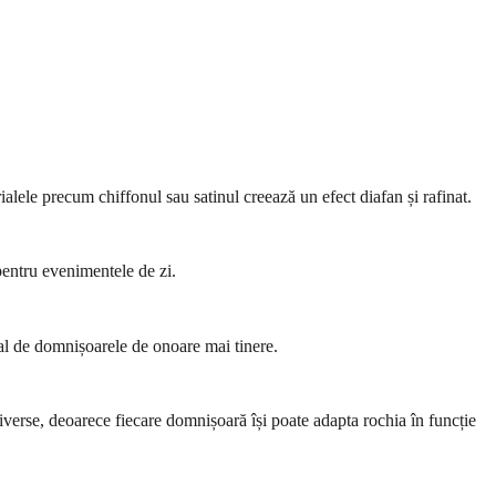
ialele precum chiffonul sau satinul creează un efect diafan și rafinat.
pentru evenimentele de zi.
cial de domnișoarele de onoare mai tinere.
diverse, deoarece fiecare domnișoară își poate adapta rochia în funcție