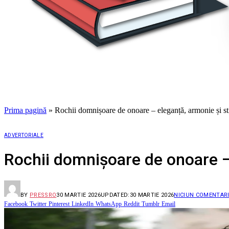
Prima pagină
»
Rochii domnișoare de onoare – eleganță, armonie și sti
ADVERTORIALE
Rochii domnișoare de onoare – 
BY
PRESSRO
30 MARTIE 2026
UPDATED:
30 MARTIE 2026
NICIUN COMENTAR
Facebook
Twitter
Pinterest
LinkedIn
WhatsApp
Reddit
Tumblr
Email