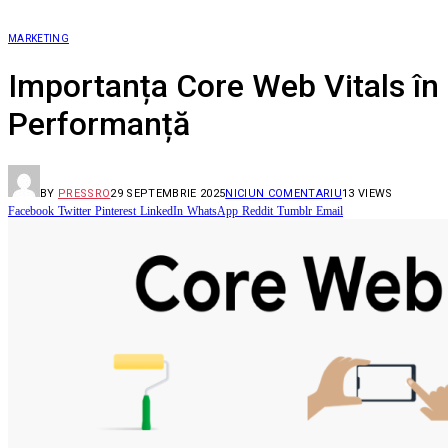
MARKETING
Importanța Core Web Vitals în
Performanță
BY
PRESSRO
29 SEPTEMBRIE 2025
NICIUN COMENTARIU
13
VIEWS
Facebook
Twitter
Pinterest
LinkedIn
WhatsApp
Reddit
Tumblr
Email