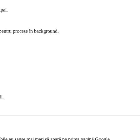
pal.
pentru procese în background.
ii.
tabile au șanse mai mari să apară pe prima pagină Google.