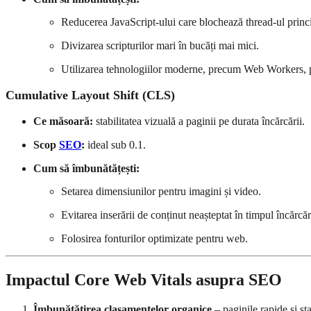
Reducerea JavaScript-ului care blochează thread-ul princi
Divizarea scripturilor mari în bucăți mai mici.
Utilizarea tehnologiilor moderne, precum Web Workers, 
Cumulative Layout Shift (CLS)
Ce măsoară:
stabilitatea vizuală a paginii pe durata încărcării.
Scop
SEO
:
ideal sub 0.1.
Cum să îmbunătățești:
Setarea dimensiunilor pentru imagini și video.
Evitarea inserării de conținut neașteptat în timpul încărcăr
Folosirea fonturilor optimizate pentru web.
Impactul Core Web Vitals asupra SEO
Îmbunătățirea clasamentelor organice
– paginile rapide și s