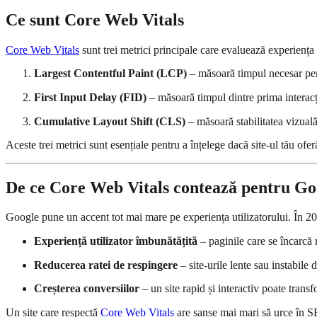
Ce sunt Core Web Vitals
Core Web Vitals
sunt trei metrici principale care evaluează experiența 
Largest Contentful Paint (LCP)
– măsoară timpul necesar pent
First Input Delay (FID)
– măsoară timpul dintre prima interacți
Cumulative Layout Shift (CLS)
– măsoară stabilitatea vizuală
Aceste trei metrici sunt esențiale pentru a înțelege dacă site-ul tău oferă
De ce Core Web Vitals contează pentru Go
Google pune un accent tot mai mare pe experiența utilizatorului. În 2
Experiență utilizator îmbunătățită
– paginile care se încarcă ra
Reducerea ratei de respingere
– site-urile lente sau instabile 
Creșterea conversiilor
– un site rapid și interactiv poate transf
Un site care respectă
Core Web Vitals
are șanse mai mari să urce în SE