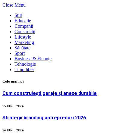
Close Menu
Știri
Educație
Companii
Construcții
Lifestyle
Marketing
Sănătate
Sport
Business & Finanțe
Tehnologie
Timp liber
Cele mai noi
Cum construiești garaje și anexe durabile
25 IUNIE 2026
Strategii branding antreprenori 2026
24 IUNIE 2026