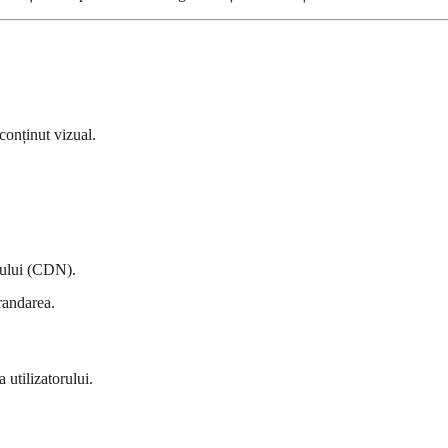
conținut vizual.
utului (CDN).
randarea.
 utilizatorului.