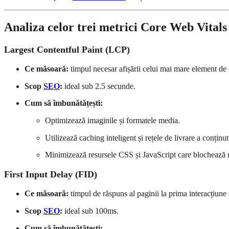
Analiza celor trei metrici Core Web Vitals
Largest Contentful Paint (LCP)
Ce măsoară:
timpul necesar afișării celui mai mare element de 
Scop
SEO
:
ideal sub 2.5 secunde.
Cum să îmbunătățești:
Optimizează imaginile și formatele media.
Utilizează caching inteligent și rețele de livrare a conțin
Minimizează resursele CSS și JavaScript care blochează 
First Input Delay (FID)
Ce măsoară:
timpul de răspuns al paginii la prima interacțiune a
Scop
SEO
:
ideal sub 100ms.
Cum să îmbunătățești: