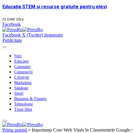
Educația STEM și resurse gratuite pentru elevi
23 IUNIE 2026
Facebook
Facebook
X (Twitter)
Instagram
Publicitate
Știri
Educație
Companii
Construcții
Lifestyle
Marketing
Sănătate
Sport
Business & Finanțe
Tehnologie
Timp liber
Prima pagină
»
Importanța Core Web Vitals în Clasamentele Google: 