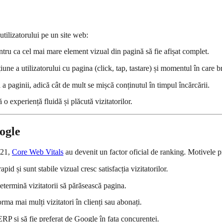
utilizatorului pe un site web:
ru ca cel mai mare element vizual din pagină să fie afișat complet.
une a utilizatorului cu pagina (click, tap, tastare) și momentul în care 
 a paginii, adică cât de mult se mișcă conținutul în timpul încărcării.
 o experiență fluidă și plăcută vizitatorilor.
ogle
021,
Core Web Vitals
au devenit un factor oficial de ranking. Motivele p
pid și sunt stabile vizual cresc satisfacția vizitatorilor.
determină vizitatorii să părăsească pagina.
orma mai mulți vizitatori în clienți sau abonați.
RP și să fie preferat de Google în fața concurenței.