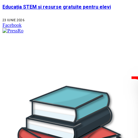
Educația STEM și resurse gratuite pentru elevi
23 IUNIE 2026
Facebook