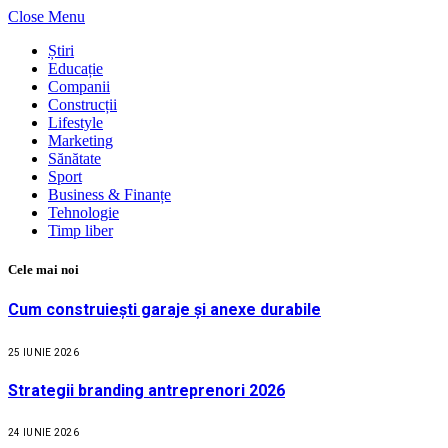
Close Menu
Știri
Educație
Companii
Construcții
Lifestyle
Marketing
Sănătate
Sport
Business & Finanțe
Tehnologie
Timp liber
Cele mai noi
Cum construiești garaje și anexe durabile
25 IUNIE 2026
Strategii branding antreprenori 2026
24 IUNIE 2026