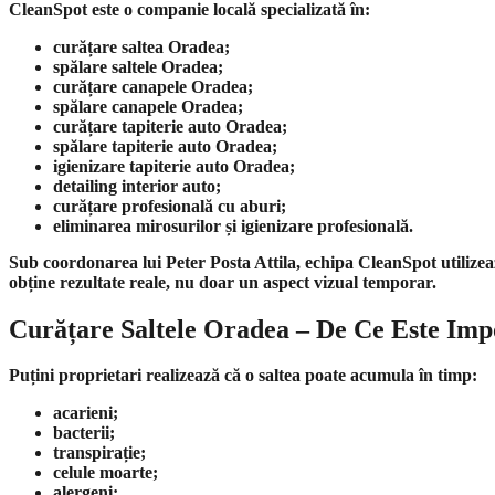
CleanSpot este o companie locală specializată în:
curățare saltea Oradea;
spălare saltele Oradea;
curățare canapele Oradea;
spălare canapele Oradea;
curățare tapiterie auto Oradea;
spălare tapiterie auto Oradea;
igienizare tapiterie auto Oradea;
detailing interior auto;
curățare profesională cu aburi;
eliminarea mirosurilor și igienizare profesională.
Sub coordonarea lui Peter Posta Attila, echipa CleanSpot utilizeaz
obține rezultate reale, nu doar un aspect vizual temporar.
Curățare Saltele Oradea – De Ce Este Imp
Puțini proprietari realizează că o saltea poate acumula în timp:
acarieni;
bacterii;
transpirație;
celule moarte;
alergeni;