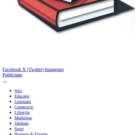
Facebook
X (Twitter)
Instagram
Publicitate
Știri
Educație
Companii
Construcții
Lifestyle
Marketing
Sănătate
Sport
Business & Finanțe