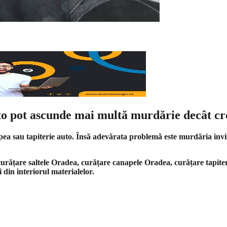
uto pot ascunde mai multă murdărie decât cr
pea sau tapiterie auto. Însă adevărata problemă este murdăria inviz
curățare saltele Oradea, curățare canapele Oradea, curățare tapite
 din interiorul materialelor.