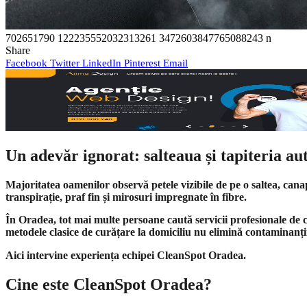
702651790 122235552032313261 3472603847765088243 n
Share
Facebook
Twitter
LinkedIn
Pinterest
Email
Un adevăr ignorat: salteaua și tapiteria a
Majoritatea oamenilor observă petele vizibile de pe o saltea, cana
transpirație, praf fin și mirosuri impregnate în fibre.
În Oradea, tot mai multe persoane caută servicii profesionale de 
metodele clasice de curățare la domiciliu nu elimină contaminanții
Aici intervine experiența echipei CleanSpot Oradea.
Cine este CleanSpot Oradea?