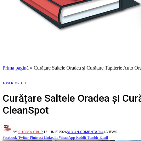
Prima pagină
»
Curățare Saltele Oradea și Curățare Tapiterie Auto O
ADVERTORIALE
Curățare Saltele Oradea și Cur
CleanSpot
BY
SUCCES GRUP
15 IUNIE 2026
NICIUN COMENTARIU
4
VIEWS
Facebook
Twitter
Pinterest
LinkedIn
WhatsApp
Reddit
Tumblr
Email