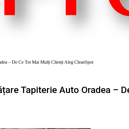
radea – De Ce Tot Mai Mulți Clienți Aleg CleanSpot
ățare Tapiterie Auto Oradea – De