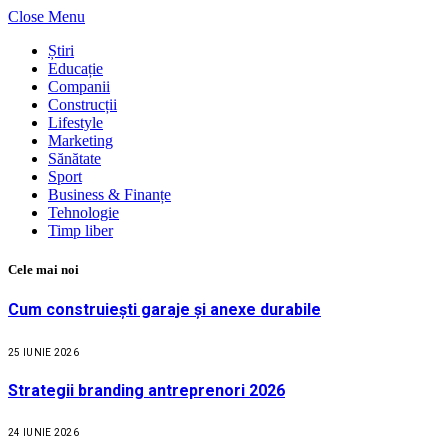
Close Menu
Știri
Educație
Companii
Construcții
Lifestyle
Marketing
Sănătate
Sport
Business & Finanțe
Tehnologie
Timp liber
Cele mai noi
Cum construiești garaje și anexe durabile
25 IUNIE 2026
Strategii branding antreprenori 2026
24 IUNIE 2026