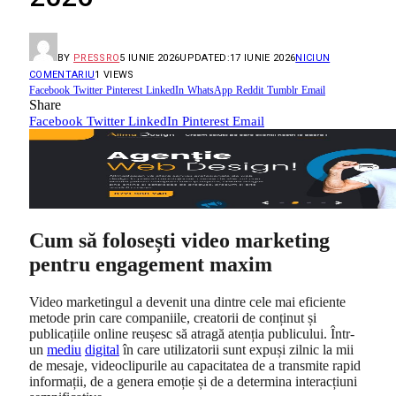
BY
PRESSRO
5 IUNIE 2026
UPDATED:
17 IUNIE 2026
NICIUN
COMENTARIU
1
VIEWS
Facebook
Twitter
Pinterest
LinkedIn
WhatsApp
Reddit
Tumblr
Email
Share
Facebook
Twitter
LinkedIn
Pinterest
Email
Cum să folosești video marketing
pentru engagement maxim
Video marketingul a devenit una dintre cele mai eficiente
metode prin care companiile, creatorii de conținut și
publicațiile online reușesc să atragă atenția publicului. Într-
un
mediu
digital
în care utilizatorii sunt expuși zilnic la mii
de mesaje, videoclipurile au capacitatea de a transmite rapid
informații, de a genera emoție și de a determina interacțiuni