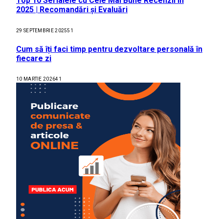
Top 10 Serialele cu Cele Mai Bune Recenzii în
2025 | Recomandări și Evaluări
29 SEPTEMBRIE 2025
51
Cum să îți faci timp pentru dezvoltare personală în
fiecare zi
10 MARTIE 2026
41