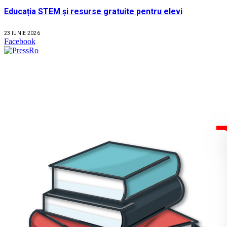
Educația STEM și resurse gratuite pentru elevi
23 IUNIE 2026
Facebook