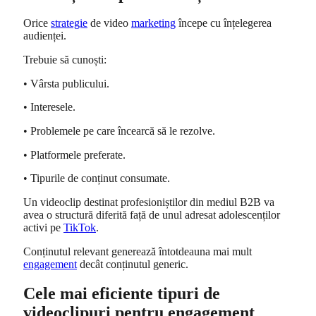
Orice
strategie
de video
marketing
începe cu înțelegerea
audienței.
Trebuie să cunoști:
• Vârsta publicului.
• Interesele.
• Problemele pe care încearcă să le rezolve.
• Platformele preferate.
• Tipurile de conținut consumate.
Un videoclip destinat profesioniștilor din mediul B2B va
avea o structură diferită față de unul adresat adolescenților
activi pe
TikTok
.
Conținutul relevant generează întotdeauna mai mult
engagement
decât conținutul generic.
Cele mai eficiente tipuri de
videoclipuri pentru engagement