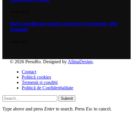
26 MAI 2026
1
Diete echilibrate pentru energie constantă: ghid
complet
5 MAI 2026
1
© 2026 PressRo. Designed by
AllmaDesign
.
Contact
Politică cookies
Termenii și condiții
Politică de Confidențialitate
Submit
Type above and press
Enter
to search. Press
Esc
to cancel.