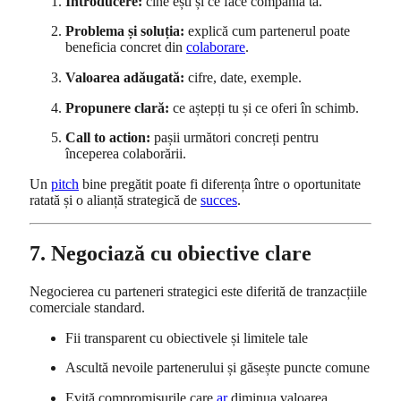
Introducere:
cine ești și ce face compania ta.
Problema și soluția:
explică cum partenerul poate
beneficia concret din
colaborare
.
Valoarea adăugată:
cifre, date, exemple.
Propunere clară:
ce aștepți tu și ce oferi în schimb.
Call to action:
pașii următori concreți pentru
începerea colaborării.
Un
pitch
bine pregătit poate fi diferența între o oportunitate
ratată și o alianță strategică de
succes
.
7. Negociază cu obiective clare
Negocierea cu parteneri strategici este diferită de tranzacțiile
comerciale standard.
Fii transparent cu obiectivele și limitele tale
Ascultă nevoile partenerului și găsește puncte comune
Evită compromisurile care
ar
diminua valoarea