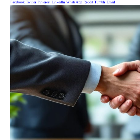
Facebook
Twitter
Pinterest
LinkedIn
WhatsApp
Reddit
Tumblr
Email