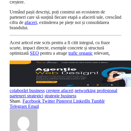
creștere.
Urmând pașii descriși, poți construi un ecosistem de
parteneri care să susțină fiecare etapă a afacerii tale, crescând
cifra de
afaceri
, extinderea pe piețe noi și consolidarea
brandului.
Acest articol este scris pentru a fi citit integral, cu fraze
scurte, impact directe, exemple concrete și structură
optimizată
SEO
pentru a atrage
trafic organic
relevant
.
colaborări business
creștere afaceri
networking profesional
parteneri strategici
strategie business
Share.
Facebook
Twitter
Pinterest
LinkedIn
Tumblr
Telegram
Email