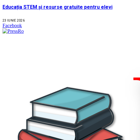
Educația STEM și resurse gratuite pentru elevi
23 IUNIE 2026
Facebook