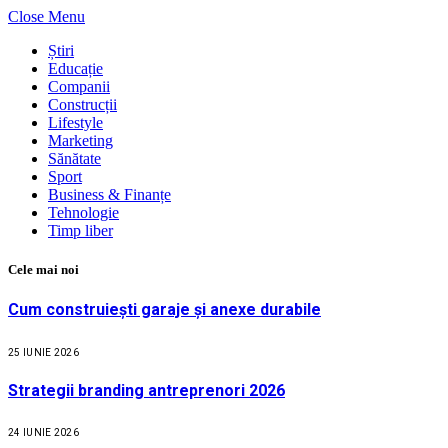
Close Menu
Știri
Educație
Companii
Construcții
Lifestyle
Marketing
Sănătate
Sport
Business & Finanțe
Tehnologie
Timp liber
Cele mai noi
Cum construiești garaje și anexe durabile
25 IUNIE 2026
Strategii branding antreprenori 2026
24 IUNIE 2026