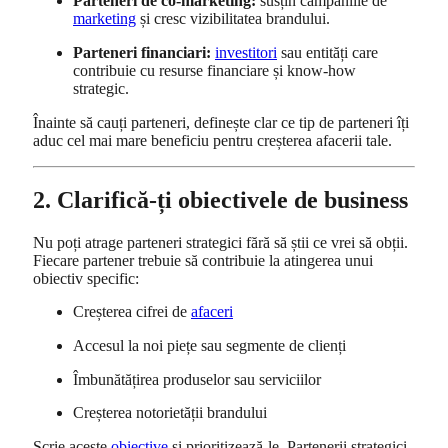
Parteneri de co-marketing:
susțin campaniile de
marketing
și cresc vizibilitatea brandului.
Parteneri financiari:
investitori
sau entități care
contribuie cu resurse financiare și know-how
strategic.
Înainte să cauți parteneri, definește clar ce tip de parteneri îți
aduc cel mai mare beneficiu pentru creșterea afacerii tale.
2. Clarifică-ți obiectivele de business
Nu poți atrage parteneri strategici fără să știi ce vrei să obții.
Fiecare partener trebuie să contribuie la atingerea unui
obiectiv specific:
Creșterea cifrei de
afaceri
Accesul la noi piețe sau segmente de clienți
Îmbunătățirea produselor sau serviciilor
Creșterea notorietății brandului
Scrie aceste
obiective
și prioritizează-le. Partenerii strategici