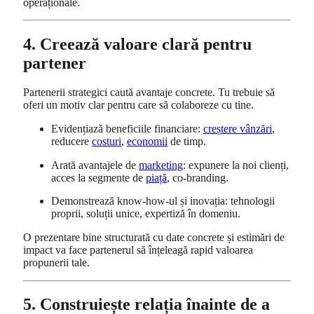
operaționale.
4. Creează valoare clară pentru
partener
Partenerii strategici caută avantaje concrete. Tu trebuie să
oferi un motiv clar pentru care să colaboreze cu tine.
Evidențiază beneficiile financiare:
creștere vânzări
,
reducere
costuri
,
economii
de timp.
Arată avantajele de
marketing
: expunere la noi clienți,
acces la segmente de
piață
, co-branding.
Demonstrează know-how-ul și inovația: tehnologii
proprii, soluții unice, expertiză în domeniu.
O prezentare bine structurată cu date concrete și estimări de
impact va face partenerul să înțeleagă rapid valoarea
propunerii tale.
5. Construiește relația înainte de a