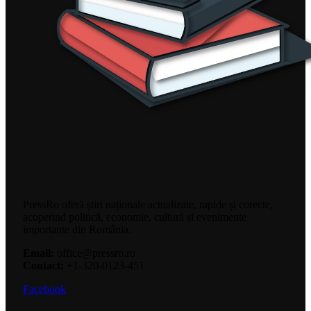
PressRo oferă știri naționale actualizate, rapide și corecte,
acoperind politică, economie, cultură și evenimente
importante din România.
Email:
office@pressro.ro
Contact:
+1-320-0123-451
Facebook