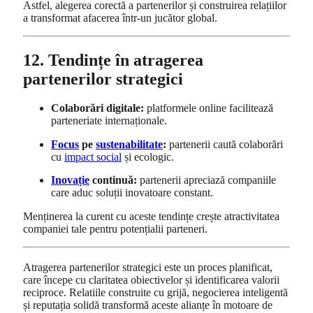
Astfel, alegerea corectă a partenerilor și construirea relațiilor
a transformat afacerea într-un jucător global.
12. Tendințe în atragerea
partenerilor strategici
Colaborări digitale:
platformele online facilitează
parteneriate internaționale.
Focus
pe
sustenabilitate
:
partenerii caută colaborări
cu
impact social
și ecologic.
Inovație
continuă:
partenerii apreciază companiile
care aduc soluții inovatoare constant.
Menținerea la curent cu aceste tendințe crește atractivitatea
companiei tale pentru potențialii parteneri.
Atragerea partenerilor strategici este un proces planificat,
care începe cu claritatea obiectivelor și identificarea valorii
reciproce. Relatiile construite cu grijă, negocierea inteligentă
și reputația solidă transformă aceste alianțe în motoare de