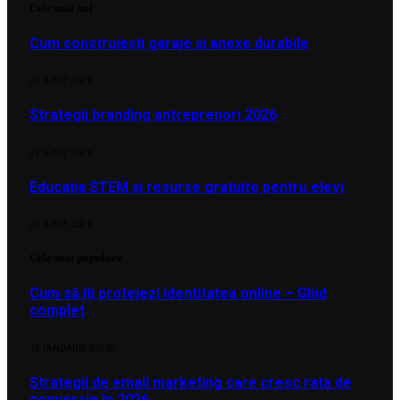
Cele mai noi
Cum construiești garaje și anexe durabile
25 IUNIE 2026
Strategii branding antreprenori 2026
24 IUNIE 2026
Educația STEM și resurse gratuite pentru elevi
23 IUNIE 2026
Cele mai populare
Cum să îți protejezi identitatea online – Ghid
complet
12 IANUARIE 2026
2
Strategii de email marketing care cresc rata de
conversie în 2026